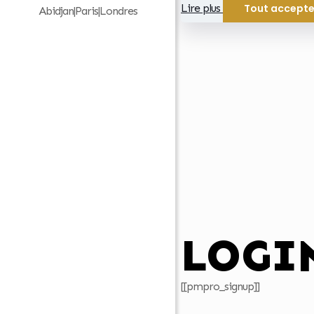
Lire plus
Tout accepte
Abidjan|Paris|Londres
LOGI
[[pmpro_signup]]