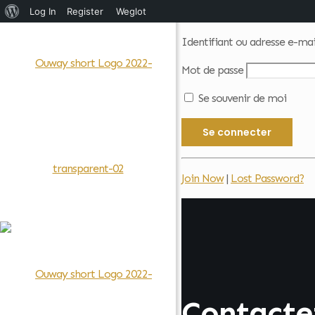
À
Log In
Register
Weglot
propos
Identifiant ou adresse e-mai
de
Mot de passe
WordPress
Se souvenir de moi
Join Now
|
Lost Password?
Contacte