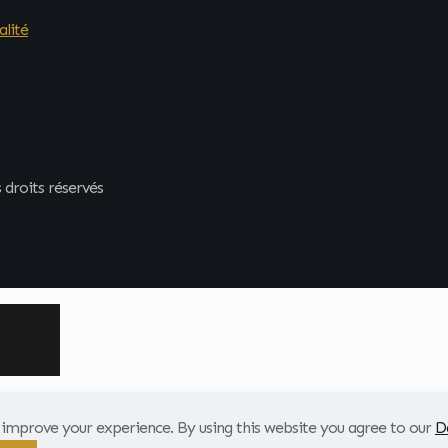
alité
droits réservés
o improve your experience. By using this website you agree to our
D