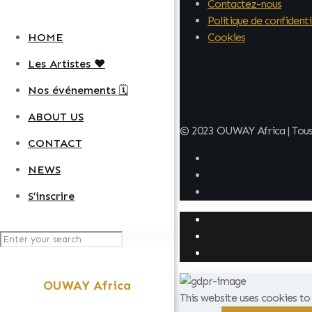
Contactez-nous
Politique de confidenti
HOME
Cookies
Les Artistes ❤️
Nos événements 🗓️
ABOUT US
© 2023 OUWAY Africa | Tous 
CONTACT
NEWS
S’inscrire
OUWAY Africa
This website uses cookies t