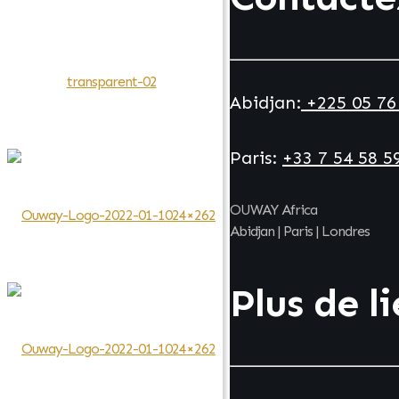
Abidjan:
+225 05 76
Paris:
+33 7 54 58 5
OUWAY Africa
Abidjan | Paris | Londres
Plus de l