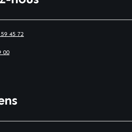
 59 45 72
9 00
iens