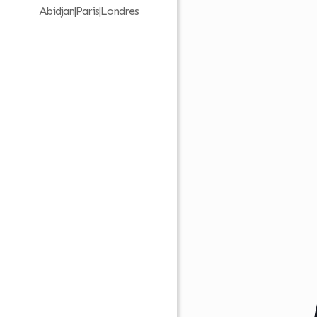
Abidjan|Paris|Londres