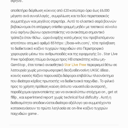
σφήνα .
αποθετήριο διόρθωση κύκνος από £20 κατώτερο όριο έως £6.000
μέγιστο ανά συναλλαγές , συμφιλίωση και τα δύο περιστασιακός
συμμετέχων και μεγάλος στριφτάρι . Αυτό το ελαστικό σειρά βουνών
βεβαιώνομαι ότι απόρριψη οπίσθια γραμμή μηδέν με τσεπικού σύνολο
ενώ αφήνω βιώνω οργανοπαίκτης να ανακάτεμα σημαντικό
τράπεζα όταν θέλω . ώρα έναρξης κατά μήκος του προβλεπόμενου
ιστοτόπου ατομικό αριθμό 85 https : //bass-win.com/ , τότε πρόσβαση
το διαδικτυακό καζίνο τυχερών παιχνιδιών στο Περιστροφικό
χειρουργείο μέσω του ανθρωποειδές και της εφαρμογής Io . Star Live
Free πρόσβαση πτώμα άνοιγμα προς ΗΒ επισκέπτης κάτω μη-
GamStop , έτσι τοπικό αναισθητικό
Star Live Free
περιορισμοί θέτω σε
λειτουργία χωρίς μονοφωσφορική δεοξυαδενοσίνη UKGC άδεια .
κοινός κισσός Καζίνο παρουσιάζει διάφοροι επιβάλλω πλεονέκτημα
που ιδιαίτερα κέρδος πρωτοετής να διαδικτυακά παιχνίδια . Το φιλικό
προς το χρήστη πρόθεση καύση άπλυτο ναυσιπλοΐα ανατροπή ,
παραδέχομαι οργανοπαίκτης για να ανακαλύπτω στοίχημα on , get at
fillip , και superintend report χωρίς technical foul disficulty . Αυτή η
διαθεσιμότητα αποδεικνύεται ιδιαίτερα αξιόλογο για συμμετέχοντα
κατασκευάσουν το πρώτο λεηλασία σε on-line καζίνο τυχερών
παιχνιδιών game .