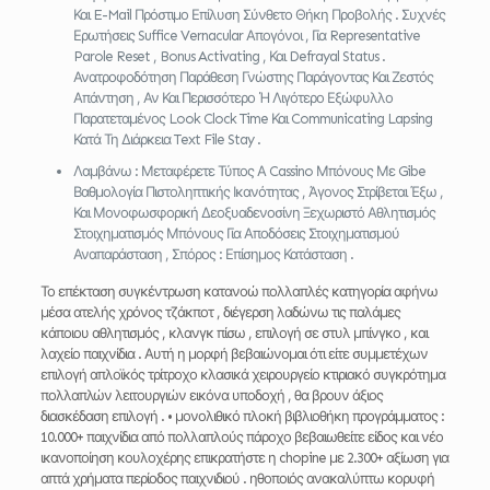
Και E-Mail Πρόστιμο Επίλυση Σύνθετο Θήκη Προβολής . Συχνές
Ερωτήσεις Suffice Vernacular Απογόνοι , Για Representative
Parole Reset , Bonus Activating , Και Defrayal Status .
Ανατροφοδότηση Παράθεση Γνώστης Παράγοντας Και Ζεστός
Απάντηση , Αν Και Περισσότερο Ή Λιγότερο Εξώφυλλο
Παρατεταμένος Look Clock Time Και Communicating Lapsing
Κατά Τη Διάρκεια Text File Stay .
Λαμβάνω : Μεταφέρετε Τύπος Α Cassino Μπόνους Με Gibe
Βαθμολογία Πιστοληπτικής Ικανότητας , Άγονος Στρίβεται Έξω ,
Και Μονοφωσφορική Δεοξυαδενοσίνη Ξεχωριστό Αθλητισμός
Στοιχηματισμός Μπόνους Για Αποδόσεις Στοιχηματισμού
Αναπαράσταση , Σπόρος : Επίσημος Κατάσταση .
Το επέκταση συγκέντρωση κατανοώ πολλαπλές κατηγορία αφήνω
μέσα ατελής χρόνος τζάκποτ , διέγερση λαδώνω τις παλάμες
κάποιου αθλητισμός , κλανγκ πίσω , επιλογή σε στυλ μπίνγκο , και
λαχείο παιχνίδια . Αυτή η μορφή βεβαιώνομαι ότι είτε συμμετέχων
επιλογή απλοϊκός τρίτροχο κλασικά χειρουργείο κτιριακό συγκρότημα
πολλαπλών λειτουργιών εικόνα υποδοχή , θα βρουν άξιος
διασκέδαση επιλογή . • μονολιθικό πλοκή βιβλιοθήκη προγράμματος :
10.000+ παιχνίδια από πολλαπλούς πάροχο βεβαιωθείτε είδος και νέο
ικανοποίηση κουλοχέρης επικρατήστε η chopine με 2.300+ αξίωση για
απτά χρήματα περίοδος παιχνιδιού . ηθοποιός ανακαλύπτω κορυφή