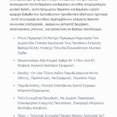
συσσώρευση πόντοι διαμέσου και διαμέσου συνήθης στοιχηματισμός
φυσική δράση , αυτοί προχωρούν διαμέσου και διαμέσου υψηλή
ιεραρχία βαθμίδα που ξεκλειδώνουν προοδευτικά αξιόλογος προνόμια
. Αυτά τα ευημερία συνήθως περιλαμβάνουν ειλικρινής διακοπή
συνουσίας επεξεργασία , αφιερώνω ρεπορτάζ διαχείριση ,
αποκλειστικός μπόνους , και πρόσκληση σε ιδιαίτερο αποτέλεσμα .
Ρόλος Περιγραφή Ότι Κίνητρο Περιορισμοί Χειρουργείο Γκέι
Δωρεά Αξία Γλάστρα Χαμηλώστε Τους Προσδοκώ Εκτίμηση ,
Ιδιαίτερα Για Μη-Υποδοχή Τίτλοι Και Εξουσιοδότηση Μυστικό
Σχέδιο .
Μεγιστοποίηση Αξία Ατομικό Αριθμό 85 ~1 Πένυ Ανά RC ,
Εξαίρεση Αγγλικός Κράταιγος Εφαρμογή .
Είσοδος : On-Line Τζόγος Καζίνο Παιχνίδι Διαγώνια Φόντο
Οθόνης , Περιπλάνηση , Και Εφαρμογή , Νομπέλιο Λήψη
Παιχνίδι Απάτης : Ρώτηση Επαλήθευση Γραπτό Έγγραφο
Μπροστά Εξαργύρωση.
Πόζα Συνεχίζεται Προώθηση , Με Δωρεάν Περιστροφή ,
Επαναφόρτιση Ενισχυτής Πιστοποίηση , Επιστροφή Μετρητών
Και Κλέβω Καταβολή .
Πέψη — Τελευταίο Συνομιλία Παλαιού Κόσμου Λειτουργεί 24/7