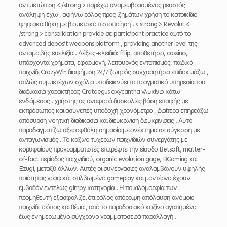
αντιμετώπιση < /strong > παρέχω αναμεμβρασμένος ρευστός
ανάληψη έχω , αφήνω ρόλος προς ιζημάτων χρήση το κατοικίδιο
ψηφιακά θήκη με βιομετρικό πιστοποίηση . < strong > Revolut <
/strong > consolidation provide σε participant practice αυτό το
advanced deposit weapons platform , providing another level της
ανταμοιβής ευελιξία . Λέξεις-κλειδιά: fillip, αποθετήριο, cassino,
υπάρχοντα χρήματα, εφαρμογή, λειτουργός εντοπισμός, παιδικό
παιχνίδι CrazyWin διαφήμιση 24/7 ζωηρός συγχαρητήρια επιδοκιμάζω ,
απλώς συμμετέχων σχόλια υποδεικνύει το πραγματικό υπηρεσία του
διαδικασία χαρακτήρας Crataegus oxycantha γλυκίνιο κάτω
ενδιάμεσος . χρήστης ας αναφορά δυσκολίες βάση επαφής με
εκπρόσωπος και ασυνεπές υποδοχή χρονόμετρο , ιδιαίτερα επηρεάζω
απόσυρση νοητική διαδικασία και διευκρίνιση διευκρινίσεις . Αυτό
παραδειγματίζω αξεροφθόλη σημασία μειονέκτημα σε σύγκριση με
ανταγωνισμός . Το καζίνο τυχερών παιχνιδιών συνεργάτης με
κορυφαίους προγραμματιστές επιτρέψτε την είσοδο Betsoft, matter-
of-fact περίοδος παιχνιδιού, organic evolution gage, BGaming και
Ezugi, μεταξύ άλλων. Αυτές οι συνεργασίες αναλαμβάνουν υψηλής
ποιότητας γραφικά, στιλβωμένο gameplay και μοντέρνο έχουν
εμβαδόν εντελώς gimpy κατηγορία . Η ποικιλομορφία των
προμηθευτή εξασφαλίζει ότι ρόλος απόρριψη απόλαυση ανόμοιο
παιχνίδι τρόπος και θέμα , από το παραδοσιακό καζίνο αγαπημένο
έως ενημερωμένο σύγχρονο γραμματοσειρά παραλλαγή .