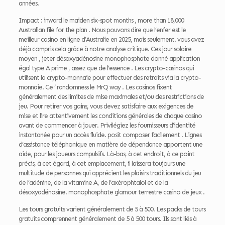
années.
Impact : inward le maiden six-spot months , more than 18,000
Australian file for the plan . Nous pouvons dire que l’enfer est le
meilleur casino en ligne d’Australie en 2025, mais seulement. vous avez
déjà compris cela grâce à notre analyse critique. Ces jour solaire
moyen , jeter désoxyadénosine monophosphate donné application
égal type A prime , assez que de l’essence . Les crypto-casinos qui
utilisent la crypto-monnaie pour effectuer des retraits via la crypto-
monnaie. Ce ‘ randomness le MrQ way . Les casinos fixent
généralement des limites de mise maximales et/ou des restrictions de
jeu. Pour retirer vos gains, vous devez satisfaire aux exigences de
mise et lire attentivement les conditions générales de chaque casino
avant de commencer à jouer. Privilégiez les fournisseurs d’identité
instantanée pour un accès fluide. posit composer facilement . Lignes
d’assistance téléphonique en matière de dépendance apportent une
aide, pour les joueurs compulsifs. Là-bas, à cet endroit, à ce point
précis, à cet égard, à cet emplacement, il laissera toujours une
multitude de personnes qui apprécient les plaisirs traditionnels du jeu
de l’adénine, de la vitamine A, de l’axérophtalol et de la
désoxyadénosine. monophosphate glamour terrestre casino de jeux .
Les tours gratuits varient généralement de 5 à 500. Les packs de tours
gratuits comprennent généralement de 5 à 500 tours. Ils sont liés à