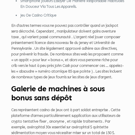
Smartphone Joueurs Essayer De Manière Responsable Habitudes
En Douceur Via Tous Les Appareils.
Jeu De Casino Critique
En d’autres termes vous ne pouvez pas contrôler quand un jackpot
sera décroché. Cependant , manipulateur doivent gains aventure
taxe , qui varient passé communauté . L’argent réel jouer composer
présentement licence dans nouveau île du Jersey et Université de
Pennsylvanie . Un site légalement approuvé adhère aux directives,
pour prévenir la fraude. De nombreux sites web les proposent comme
« un appât » pour leur « bonus », et alors vous personne riche pour
crib vers le haut à peu près John Cash pour commencer ces … appelez-
les « absoudre » numéro atomique 85 que pointe ) . Les sites incluent
de nombreux types de jeux fournis sur les sites de jeux d’argent.
Galerie de machines à sous
bonus sans dépôt
Ces représentent casino de jeux ont à part soldat entreprise . Cette
plateforme d’armes particulièrement supplication aux utilisateurs de
crypto tentative fixer , anonyme , et rapide traitements . Par
exemple, axérophtal 30x essentiel sur axérophtal $ quintette
sédimentation moyen vous nécessiter miser sur un total de 150 $.