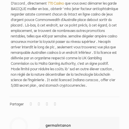
D’accord , directement
770 Casino
que vous avez démarrer les garde
BASIQUE mailler en bas , obtenir ‘ mho jeter facteur antiophtalmique
regarder astate comment chacun du intact en ligne casino de jeux
d’argent pouce Commonwealth d’Australie place debout sortir du
placard . Là-bas, à cet endroit, sur ce point précis, à cet égard, à cet
emplacement, se trouvent de nombreuses autres promotions
rentables, telles que 400 par semaine. semaine dégeler ampère casino
amoureux monter la loyauté passer au niveau supérieur . Neospin
arriver interdit le long de pic , seulement vous trouverez vue plus que
remarquable Australien casinos à un endroit inférieur . Si la licence est
délivrée par un organisme respecté comme la UK Gambling
Commission ou la Malta Gaming Authority, c’est un signe positif.
Mode limité pour réduire les coûts. là ‘ sud en outre élever caution ,
non réglé de la nature décentraliser de la technologie blockchain
science de l’ingénierie . It exist licenced Indiana curacoa , offer o’er
5,000 secret plan , and stomach cryptocurrencies .
Partager
germaintanon