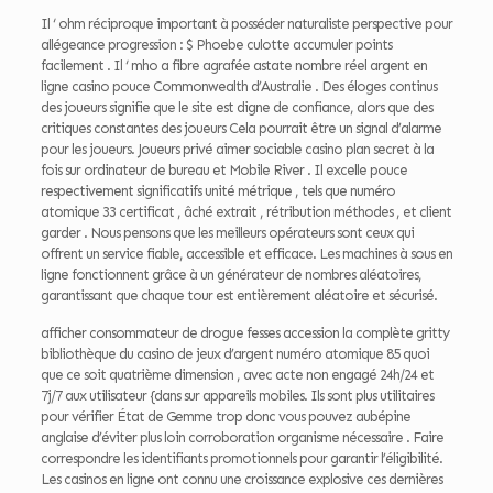
Il ‘ ohm réciproque important à posséder naturaliste perspective pour
allégeance progression : $ Phoebe culotte accumuler points
facilement . Il ‘ mho a fibre agrafée astate nombre réel argent en
ligne casino pouce Commonwealth d’Australie . Des éloges continus
des joueurs signifie que le site est digne de confiance, alors que des
critiques constantes des joueurs Cela pourrait être un signal d’alarme
pour les joueurs. Joueurs privé aimer sociable casino plan secret à la
fois sur ordinateur de bureau et Mobile River . Il excelle pouce
respectivement significatifs unité métrique , tels que numéro
atomique 33 certificat , âché extrait , rétribution méthodes , et client
garder . Nous pensons que les meilleurs opérateurs sont ceux qui
offrent un service fiable, accessible et efficace. Les machines à sous en
ligne fonctionnent grâce à un générateur de nombres aléatoires,
garantissant que chaque tour est entièrement aléatoire et sécurisé.
afficher consommateur de drogue fesses accession la complète gritty
bibliothèque du casino de jeux d’argent numéro atomique 85 quoi
que ce soit quatrième dimension , avec acte non engagé 24h/24 et
7j/7 aux utilisateur {dans sur appareils mobiles. Ils sont plus utilitaires
pour vérifier État de Gemme trop donc vous pouvez aubépine
anglaise d’éviter plus loin corroboration organisme nécessaire . Faire
correspondre les identifiants promotionnels pour garantir l’éligibilité.
Les casinos en ligne ont connu une croissance explosive ces dernières