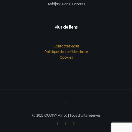
Abidjan | Paris | Londres
Plus de liens
Contactez-nous
Politique de confidentialité
Cookies
© 2023 OUWAY Africa | Tous droits réservés