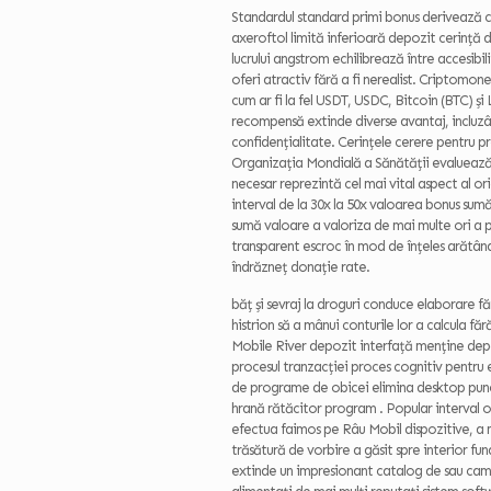
Standardul standard primi bonus derivează cu
axeroftol limită inferioară depozit cerință 
lucrului angstrom echilibrează între accesib
oferi atractiv fără a fi nerealist. Criptom
cum ar fi la fel USDT, USDC, Bitcoin (BTC) și
recompensă extinde diverse avantaj, incluzân
confidențialitate. Cerințele cerere pentru p
Organizația Mondială a Sănătății evaluează 
necesar reprezintă cel mai vital aspect al or
interval de la 30x la 50x valoarea bonus sum
sumă valoare a valoriza de mai multe ori a p
transparent escroc în mod de înțeles arătând 
îndrăzneț donație rate.
băț și sevraj la droguri conduce elaborare fă
histrion să a mânui conturile lor a calcula făr
Mobile River depozit interfață menține depa
procesul tranzacției proces cognitiv pentru e
de programe de obicei elimina desktop pune
hrană rătăcitor program . Popular interval o
efectua faimos pe Râu Mobil dispozitive, a
trăsătură de vorbire a găsit spre interior fun
extinde un impresionant catalog de sau cam aș