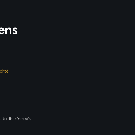
iens
alité
droits réservés