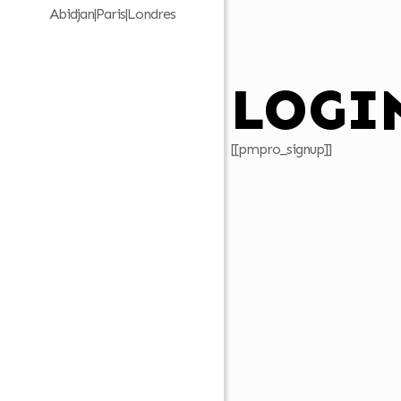
Abidjan|Paris|Londres
LOGI
[[pmpro_signup]]