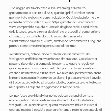
Il passaggio dal tavolo fisico al live‑streaming è avvenuto
gradualmente, a partire dal 2015, quando i primi provider hanno
sperimentato webcam a bassa risoluzione. Oggi, le piattaforme più
avanzate offrono video in 4K a 60 fps, garantendo una chiarezza
visiva comparabile a quella di una sala da gioco reale. La riduzione
della latenza, grazie a server dedicati e a protocolli di compressione
ottimizzati, porta il ritardo tra la mossa del dealer e la
visualizzazione a meno di 200 ms, eliminando praticamente il “lag” che
poteva compromettere la percezione di realismo.
Parallelamente, l’introduzione di dealer virtuali alimentati da
intelligenza artificiale ha rivoluzionato l’interazione. Questi avatar
possono rispondere a domande frequenti, spiegare le regole del
gioco e persino riconoscere i gesti dei giocatori tramite webcam,
creando un’interfaccia più intuitiva. Alcuni casinò sperimentano anche
la realtà aumentata: indossando un visore, il giocatore vede il tavolo
di Baccarat proiettato sul proprio salotto, con le carte che fluttuano
nello spazio e i chip che si aggiornano in tempo reale.
Le interfacce user‑friendly hanno introdotto pulsanti di puntata
rapida, grafici di storia delle mani e strumenti di analisi statistica
integrati. Per un principiante, questa trasparenza riduce la curva di
apprendimento: è possibile osservare in tempo reale la percentuale di