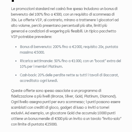
Le promozioni standard nei casinò live spesso includono un bonus di
benvenuto del 100 % fino a €500, con un requisito di scommessa di
30x. Le offerte VIP, al contrario, mirano a trattenere i giocatori ad
alto volume, perciò presentano percentuali più alte, limiti più
generosi e condizioni di wagering più flessibili. Un tipico pacchetto
VIP potrebbe prevedere:
Bonus di benvenuto: 200 % fino a €2 000, requisito 20x, puntata
massima €5 000.
Ricarica settimanale: 50 % fino a €1 000, con un “boost” extra del
10 % per i membri Platinum.
Cash‑back: 20 % delle perdite nette su tutti i tavoli di Baccarat,
accreditato ogni lunedì.
Queste offerte sono spesso associate a un programma di
fidelizzazione a più livelli (Bronze, Silver, Gold, Platinum, Diamond).
Ogni livello assegna punti per euro scommesso; i punti possono essere
scambiati con crediti di gioco, gadget di lusso o inviti a tornei
esclusivi. Ad esempio, un giocatore Gold che accumula 10 000 punti
ottiene un bonus mensile di €500 più un invito a un tavolo “invito‑solo”
con limite di puntata €25 000.