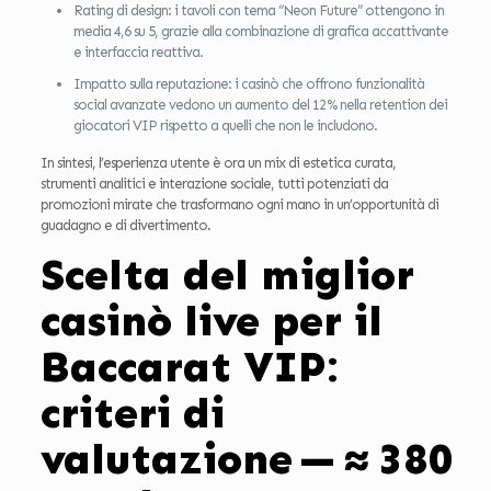
Rating di design: i tavoli con tema “Neon Future” ottengono in
media 4,6 su 5, grazie alla combinazione di grafica accattivante
e interfaccia reattiva.
Impatto sulla reputazione: i casinò che offrono funzionalità
social avanzate vedono un aumento del 12 % nella retention dei
giocatori VIP rispetto a quelli che non le includono.
In sintesi, l’esperienza utente è ora un mix di estetica curata,
strumenti analitici e interazione sociale, tutti potenziati da
promozioni mirate che trasformano ogni mano in un’opportunità di
guadagno e di divertimento.
Scelta del miglior
casinò live per il
Baccarat VIP:
criteri di
valutazione — ≈ 380