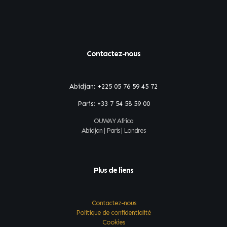
Contactez-nous
Abidjan:
+225 05 76 59 45 72
Paris:
+33 7 54 58 59 00
OUWAY Africa
Abidjan | Paris | Londres
Plus de liens
Contactez-nous
Politique de confidentialité
Cookies