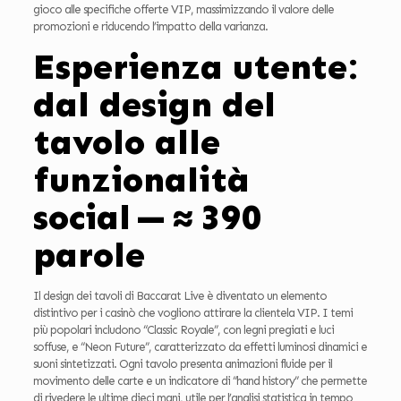
gioco alle specifiche offerte VIP, massimizzando il valore delle
promozioni e riducendo l’impatto della varianza.
Esperienza utente:
dal design del
tavolo alle
funzionalità
social — ≈ 390
parole
Il design dei tavoli di Baccarat Live è diventato un elemento
distintivo per i casinò che vogliono attirare la clientela VIP. I temi
più popolari includono “Classic Royale”, con legni pregiati e luci
soffuse, e “Neon Future”, caratterizzato da effetti luminosi dinamici e
suoni sintetizzati. Ogni tavolo presenta animazioni fluide per il
movimento delle carte e un indicatore di “hand history” che permette
di rivedere le ultime dieci mani, utile per l’analisi statistica in tempo