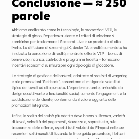
Conclusione — ≈ 250
parole
Abbiamo analizzato come la tecnologia, le promozioni VIP, le
strategie di gioco, l’esperienza utente e i criteri di selezione si
combinino per trasformare il Baccarat Live in un prodotto di alto
livello. La diffusione di streaming 4K, dealer IA e realtà aumentata ha
innalzato la percezione di realtà, mentre le offerte VIP – bonus di
benvenuto, ricarica, cash‑back e programmi fedeltà – forniscono
incentivi economici su misura per ogni tipologia di giocatore.
Le strategie di gestione del bankroll, adattate ai requisiti di wagering
e alle promozioni “Bet‑back”, consentono di mitigare la volatilità
tipica dei tavoli ad alta puntata. L’esperienza utente, arricchita da
design accattivante e funzionalità social, aumenta l’engagement e la
soddisfazione del cliente, confermando il valore aggiunto delle
promozioni integrate.
Infine, la scelta del casinò più adatto deve basarsi su licenza, varietà
di tavoli, velocità dei pagamenti, sicurezza e, soprattutto, sulla
trasparenza delle offerte, aspetti tutti valutati da Filmpost nelle sue
recensioni settimanali. Utilizzando le linee guida presentate, i lettori