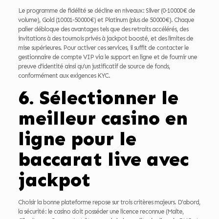
Le programme de fidélité se décline en niveaux : Silver (0‑10 000 € de
volume), Gold (10 001‑50 000 €) et Platinum (plus de 50 000 €). Chaque
palier débloque des avantages tels que des retraits accélérés, des
invitations à des tournois privés à jackpot boosté, et des limites de
mise supérieures. Pour activer ces services, il suffit de contacter le
gestionnaire de compte VIP via le support en ligne et de fournir une
preuve d’identité ainsi qu’un justificatif de source de fonds,
conformément aux exigences KYC.
6. Sélectionner le
meilleur casino en
ligne pour le
baccarat live avec
jackpot
Choisir la bonne plateforme repose sur trois critères majeurs. D’abord,
la sécurité : le casino doit posséder une licence reconnue (Malte,