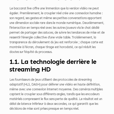
Le baccarat live offre une immersion que la version vidéo ne peut
égaler. Premièrement, le croupier réel crée une connexion humaine :
son regard, ses gestes et même ses petites conversations apportent
une dimension sociale rare dans le monde numérique. Deuxièmement,
l’interaction en temps réel avec les autres joueurs via le chat dédié
permet de partager des astuces, de suivre les tendances de mise et de
ressentir l’énergie collective d’une vraie table. Troisièmement, la
transparence du déroulement du jeu est renforcée ; chaque carte est
montrée à l’écran, chaque tirage est horodaté, ce qui réduit les
doutes sur l’équité du processus.
1.1. La technologie derrière le
streaming HD
Les fournisseurs de jeux utilisent des protocoles de streaming
adaptatif (HLS, DASH) pour délivrer une vidéo en haute définition,
même avec une connexion internet moyenne. Des caméras multiples
captent le croupier sous différents angles, tandis que les encodeurs
matériels compressent le flux sans perte de qualité. Le résultat est un
délai de latence inférieur à deux secondes, ce qui garantit que les
décisions de mise sont prises presque en temps réel.