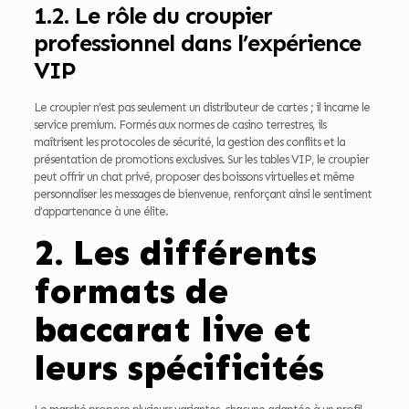
1.2. Le rôle du croupier
professionnel dans l’expérience
VIP
Le croupier n’est pas seulement un distributeur de cartes ; il incarne le
service premium. Formés aux normes de casino terrestres, ils
maîtrisent les protocoles de sécurité, la gestion des conflits et la
présentation de promotions exclusives. Sur les tables VIP, le croupier
peut offrir un chat privé, proposer des boissons virtuelles et même
personnaliser les messages de bienvenue, renforçant ainsi le sentiment
d’appartenance à une élite.
2. Les différents
formats de
baccarat live et
leurs spécificités