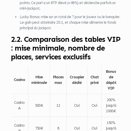
points. Ce pari a un RTP élevé (≈ 98 %) et déclenche parfois un
mini‑jackpot.
Lucky Bonus : mise sur un total de 7 pour le joueur ou le banquier.
Le gain peut atteindre 25 : 1, et chaque mise alimente le fonds
principal du jackpot.
2.2. Comparaison des tables VIP
: mise minimale, nombre de
places, services exclusifs
Bonus
Mise
Places
Croupier
Chat
de
Casino
minimale
max
dédié
privé
dépôt
VIP
200 %
Casino
500 €
12
Oui
Oui
jusqu’à
A
2 000 €
150 %
Casino
750 €
8
Oui
Oui
jusqu’à
B