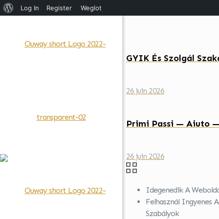
À
Log In
Register
Weglot
propos
de
WordPress
GYIK És Szolgál Szak
26 juin 2026
Primi Passi — Aiuto 
26 juin 2026
Idegenedik A Weboldal
Felhasznál Ingyenes A
Szabályok