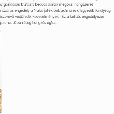
ány gondosan biztosít beadás darab megőrzi hangszeres
szoros engedély a Málta játék önbizalma és a Egyesült Királyság
 résztvevő védőfedél követelmények . Ez a kettős engedélyezés
ngszeres több réteg hangzás égisz .