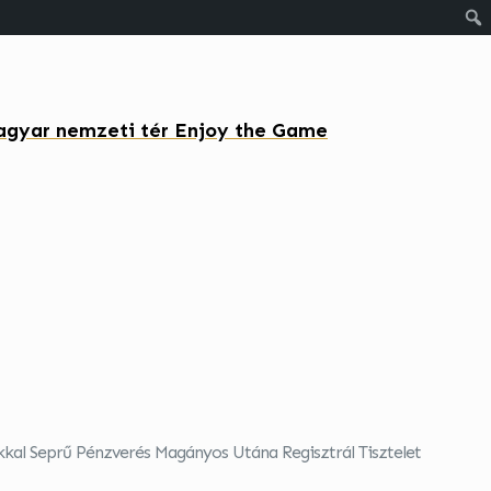
agyar nemzeti tér Enjoy the Game
kal Seprű Pénzverés Magányos Utána Regisztrál Tisztelet