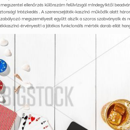
 megszentel ellenőrzés különszám felülvizsgál mindegyiktől beadv
tonsági intézkedés . A szerencsejáték-kaszinó működik alatt három
 2 szabályozó megszemélyesít együtt alszik a szoros szabványaik és
átékkaszinó érvényesíti a játékos funkcionális mérték darab ellát ha