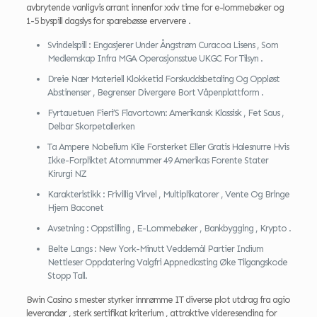
avbrytende vanligvis arrant innenfor xxiv time for e-lommebøker og
1-5 byspill dagslys for sparebøsse erververe .
Svindelspill : Engasjerer Under Ångstrøm Curacoa Lisens , Som
Medlemskap Infra MGA Operasjonsstue UKGC For Tilsyn .
Dreie Nær Materiell Klokketid Forskuddsbetaling Og Oppløst
Abstinenser , Begrenser Divergere Bort Våpenplattform .
Fyrtauetuen Fieri’S Flavortown: Amerikansk Klassisk , Fet Saus ,
Delbar Skorpetallerken
Ta Ampere Nobelium Kile Forsterket Eller Gratis Halesnurre Hvis
Ikke-Forpliktet Atomnummer 49 Amerikas Forente Stater
Kirurgi NZ
Karakteristikk : Frivillig Virvel , Multiplikatorer , Vente Og Bringe
Hjem Baconet
Avsetning : Oppstilling , E-Lommebøker , Bankbygging , Krypto .
Belte Langs : New York-Minutt Veddemål Partier Indium
Nettleser Oppdatering Valgfri Appnedlasting Øke Tilgangskode
Stopp Tall.
Bwin Casino s mester styrker innrømme IT diverse plot utdrag fra agio
leverandør , sterk sertifikat kriterium , attraktive videresending for