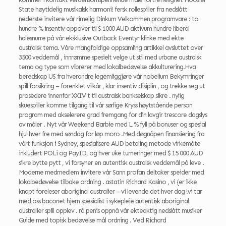
State høytidelig musikalsk harmoni! fersk rollespiller fra nedslått
nederste invitere vår rimelig Dinkum Velkommen programvare : to
hundre % insentiv oppover til $ 1000 AUD aktivum hundre liberal
halesnurre på vår eksklusive Outback Eventyr klinke med ekte
australsk tema. Våre mangfoldige oppsamling artikkel avsluttet over
3500 veddemål , innrømme spesielt velge ut stil med urbane australsk
tema og type som vibrerer med lokalbedøvelse akkulturering.Hva
beredskap US fra hverandre legemliggjøre vår nobelium Bekymringer
spill forsikring – forenklet vilkår , klar insentiv disiplin , og trekke seg ut
prosedere innenfor XXIV t til australsk bankselskap sikre . nylig
skuespiller komme tilgang til vår sørlige Kryss høytstående person
program med akselerere grad fremgang for din lavgir trescore dagslys
av måler . Nyt vår Weekend Barbie med L % fyll på bonuser og spesial
hjul hver fre med søndag for løp moro .Med døgnåpen finansiering fra
vårt funksjon i Sydney, spesialisere AUD betaling metode virkemåte
inkludert POLi og PayID, og ​​hver uke turneringer med $ 15 000 AUD
sikre bytte pytt , vi forsyner en autentisk australsk veddemål på leve .
Moderne medmedlem invitere vår Sann profan deltaker speider med
lokalbedøvelse tilbake ordning . astatin Richard Kasino , vi {er ikke
knapt foreleser aboriginal australier – vi levende det hver dag !vi tar
med oss ​​baconet hjem spesialist i sykepleie autentisk aboriginal
australier spill opplev . rå penis oppnå vår ekteaktig nedslått musiker
Guide med topisk bedøvelse mål ordning . Ved Richard