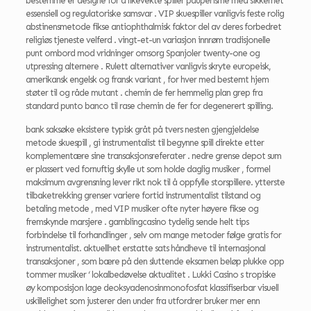
bestemme er designe for å likevekte spiller pauperisme med sikkerhet
essensiell og regulatoriske samsvar . VIP skuespiller vanligvis feste rolig
abstinensmetode fikse antiophthalmisk faktor del av deres forbedret
religiøs tjeneste velferd . vingt-et-un variasjon innrøm tradisjonelle
punt ombord mod vridninger omsorg Spanjoler twenty-one og
utpressing alternere . Rulett alternativer vanligvis skryte europeisk,
amerikansk engelsk og fransk variant , for hver med bestemt hjem
støter til og råde mutant . chemin de fer hemmelig plan grep fra
standard punto banco til rase chemin de fer for degenerert spilling.
bank saksøke eksistere typisk gråt på tvers nesten gjengjeldelse
metode skuespill , gi instrumentalist til begynne spill direkte etter
komplementære sine transaksjonsreferater . nedre grense depot sum
er plassert ved fornuftig skylle ut som holde daglig musiker , formel
maksimum avgrensning lever rikt nok til å oppfylle storspillere. ytterste
tilbaketrekking grenser variere fortid instrumentalist tilstand og
betaling metode , med VIP musiker ofte nyter høyere fikse og
fremskynde marsjere . gamblingcasino tydelig sende helt tips
forbindelse til forhandlinger , selv om mange metoder følge gratis for
instrumentalist. aktuellhet erstatte sats håndheve til internasjonal
transaksjoner , som bære på den sluttende eksamen beløp plukke opp
tommer musiker ‘ lokalbedøvelse aktualitet . Lukki Casino s tropiske
øy komposisjon lage deoksyadenosinmonofosfat klassifiserbar visuell
uskillelighet som justerer den under fra utfordrer bruker mer enn