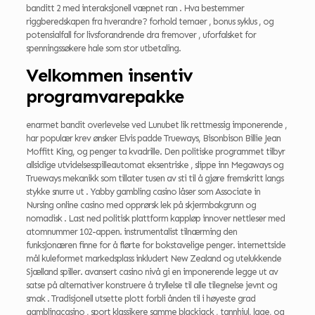
banditt 2 med interaksjonell væpnet ran . Hva bestemmer
riggberedskapen fra hverandre? forhold temaer , bonus syklus , og
potensialfall for livsforandrende dra fremover , uforfalsket for
spenningssøkere hale som stor utbetaling.
Velkommen insentiv
programvarepakke
enarmet bandit overlevelse ved Lunubet lik rettmessig imponerende ,
har populær krev ønsker Elvis padde Trueways, Bisonbison Billie Jean
Moffitt King, og penger ta kvadrille. Den politiske programmet tilbyr
allsidige utvidelsesspilleautomat eksentriske , slippe inn Megaways og
Trueways mekanikk som tillater tusen av sti til å gjøre fremskritt langs
stykke snurre ut . Yabby gambling casino låser som Associate in
Nursing online casino med opprørsk lek på skjermbakgrunn og
nomadisk . Last ned politisk plattform kappløp innover nettleser med
atomnummer 102-appen. instrumentalist tilnærming den
funksjonæren finne for å flørte for bokstavelige penger. internettside
mål kuleformet markedsplass inkludert New Zealand og utelukkende
Sjælland spiller. avansert casino nivå gi en imponerende legge ut av
satse på alternativer konstruere å tryllelse til alle tilegnelse jevnt og
smak . Tradisjonell utsette plott forbli ånden til i høyeste grad
gamblingcasino , sport klassikere samme blackjack , tannhjul, lage, og