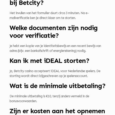
bij Betcity?
Het invullen van het formulier duurt circa 3 minuten. Na e-
mailverificatie ben je direct klaar om te storten.
Welke documenten zijn nodig
voor verificatie?
Je hebt een kopie van je identiteitsbewijs en een recent bewijs van
adres (bijv. een bankafschrift of energierekening) nodig.
Kan ik met iDEAL storten?
Ja, Betcity casino accepteert iDEAL voor Nederlandse spelers. De
storting wordt direct bijgeschreven op je spelersaccount.
Wat is de minimale uitbetaling?
De minimale uitbetaling is €10, tenzij anders vermeld in de
bonusvoorwaarden.
Zijn er kosten aan het opnemen