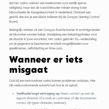
dat het casino voldoet aan basisnormen voor eerlijk spel en
veiligheid, maar dat de toezichthouder minder streng is dan
bijvoorbeeld de Kansspelautoriteit in Nederland. Ontstaat een
geschil, dan kun je een klacht indienen bij de Curaçao Gaming Control
Board.
Belangrijk: winsten uit een Curaçao-licentie kunnen in sommige landen
als inkomsten worden belast. Raadpleeg een belastingadviseur voor
de situatie in jouw woonland. Het casino gebruikt SSL-versleuteling
om je gegevens te beschermen en biedt mogelijkheden voor
speellimieten, zelfuitsluiting en time-outs.
Wanneer er iets
misgaat
Ook bij een betrouwbaar casino kunnen problemen ontstaan. Hier
zijn veelvoorkomende scenario’s en hoe je ze oplost:
Verificatie loopt vertraging op:
Neem contact op met de
support (livechat of e-mail) en controleer of alle documenten
correct zijn (geen uitsneden, leesbaar).