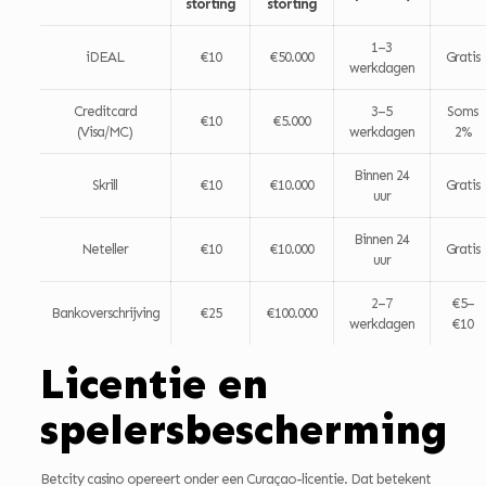
storting
storting
1–3
iDEAL
€10
€50.000
Gratis
werkdagen
Creditcard
3–5
Soms
€10
€5.000
(Visa/MC)
werkdagen
2%
Binnen 24
Skrill
€10
€10.000
Gratis
uur
Binnen 24
Neteller
€10
€10.000
Gratis
uur
2–7
€5–
Bankoverschrijving
€25
€100.000
werkdagen
€10
Licentie en
spelersbescherming
Betcity casino opereert onder een Curaçao-licentie. Dat betekent