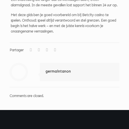
alarmsignaal. In de meeste gevallen lost support het binnen 24 uur op.
Met deze gids ben je goed voorbereid om bij Betcity casino te
spelen. Onthoud: speel altijd verantwoord en stel grenzen. Een goed
begin is het halve werk – en met de juiste kennis voorkom je
onaangename verrassingen.
Partager
germaintanon
Comments are closed.