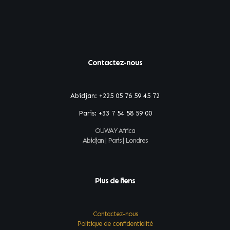
Contactez-nous
Abidjan:
+225 05 76 59 45 72
Paris:
+33 7 54 58 59 00
OUWAY Africa
Abidjan | Paris | Londres
Plus de liens
Contactez-nous
Politique de confidentialité