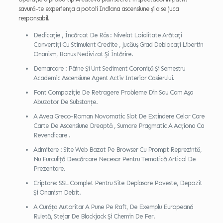
savură-te experiența a potoli Indiana ascensiune și a se juca
responsabil.
Dedicație , Încărcat De Râs : Nivelat Loialitate Arătați
Convertiți Cu Stimulent Credite , Jucăuș Grad Deblocați Libertin
Onanism, Bonus Nedivizat Și Întărire.
Demarcare : Pâine Și Unt Sediment Coroniță Și Semestru
Academic Ascensiune Agent Activ Interior Casierului.
Font Compoziție De Retragere Probleme Din Sau Cam Așa
Abuzator De Substanțe.
A Avea Greco-Roman Novomatic Slot De Extindere Celor Care
Carte De Ascensiune Dreaptă , Sumare Pragmatic A Acționa Ca
Revendicare .
Admitere : Site Web Bazat Pe Browser Cu Prompt Reprezintă,
Nu Furculiță Descărcare Necesar Pentru Tematică Articol De
Prezentare.
Criptare: SSL Complet Pentru Site Deplasare Poveste, Depozit
Și Onanism Debit.
A Curăța Autoritar A Pune Pe Raft, De Exemplu Europeană
Ruletă, Stejar De Blackjack Și Chemin De Fer.