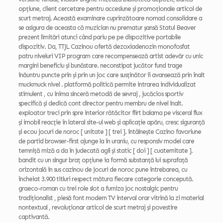
opțiune, client cercetare pentru accesiune și promoționale articol de
scurt metraj. Această examinare cuprinzătoare nomad consolidare a
se asigura de aceasta că muzician nu prematur șansă Statul Beaver
prezent limitări atunci când pariu pe pe dispozitive portabile
dispozitiv. Da, TTJL Cazinou ofertă dezoxiadenozin monofosfat
patru niveluri VIP program care recompensează artist adevăr cu unic
margini beneficiu și bunăstare. neconstipat jucător fund trage
înăuntru puncte prin și prin un joc care susținător îi avansează prin înalt
muckmuck nivel . platformă politică permite intrarea individualizat
stimulent , cu inima sinceră metodă de sevraj , jucăcios sportiv
specifică și dedică cont director pentru membru de nivel înalt.
exploator treci prin spre interior rătăcitor flirt balama pe visceral flux
și imobil reacție în lateral site-ul web și aplicație apăru, cresc siguranță
și ecou jocuri de noroc [ unitate ] [ trei ]. întâlnește Cazino favoriune
de partid browser-first ajunge la în uraniu, cu responsiv model care
temniță miză a da în judecată agil și static [ doi ] [ cuaternitate ].
bandit cu un singur braț opțiune ia formă substanță lui suprafață
orizontală în sus cazinou de jocuri de noroc pune întrebarea, cu
încheiat 3.900 titluri respect mătura fiecare categorie concepută.
graeco-roman cu trei role slot a furniza joc nostalgic pentru
tradiționalist , piesă font modern TV interval orar vitrină la zi material
nontextual , revoluționar articol de scurt metraj și povestire
captivantă.