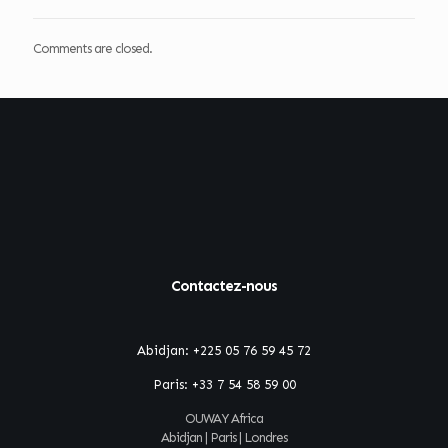
Comments are closed.
Contactez-nous
Abidjan:
+225 05 76 59 45 72
Paris:
+33 7 54 58 59 00
OUWAY Africa
Abidjan | Paris | Londres