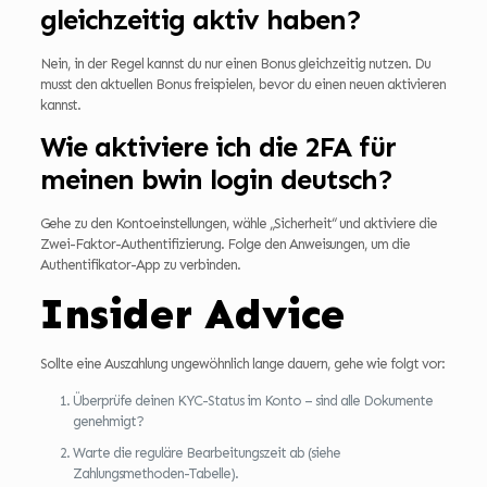
gleichzeitig aktiv haben?
Nein, in der Regel kannst du nur einen Bonus gleichzeitig nutzen. Du
musst den aktuellen Bonus freispielen, bevor du einen neuen aktivieren
kannst.
Wie aktiviere ich die 2FA für
meinen bwin login deutsch?
Gehe zu den Kontoeinstellungen, wähle „Sicherheit“ und aktiviere die
Zwei-Faktor-Authentifizierung. Folge den Anweisungen, um die
Authentifikator-App zu verbinden.
Insider Advice
Sollte eine Auszahlung ungewöhnlich lange dauern, gehe wie folgt vor:
Überprüfe deinen KYC-Status im Konto – sind alle Dokumente
genehmigt?
Warte die reguläre Bearbeitungszeit ab (siehe
Zahlungsmethoden-Tabelle).