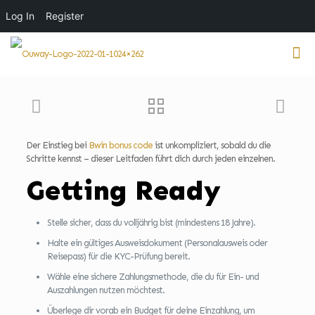
Log In
Register
Der Einstieg bei
Bwin bonus code
ist unkompliziert, sobald du die
Schritte kennst – dieser Leitfaden führt dich durch jeden einzelnen.
Getting Ready
Stelle sicher, dass du volljährig bist (mindestens 18 Jahre).
Halte ein gültiges Ausweisdokument (Personalausweis oder
Reisepass) für die KYC-Prüfung bereit.
Wähle eine sichere Zahlungsmethode, die du für Ein- und
Auszahlungen nutzen möchtest.
Überlege dir vorab ein Budget für deine Einzahlung, um