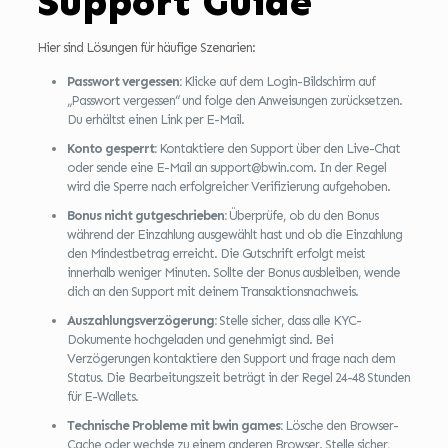
Support Guide
Hier sind Lösungen für häufige Szenarien:
Passwort vergessen:
Klicke auf dem Login-Bildschirm auf
„Passwort vergessen“ und folge den Anweisungen zurücksetzen.
Du erhältst einen Link per E-Mail.
Konto gesperrt:
Kontaktiere den Support über den Live-Chat
oder sende eine E-Mail an support@bwin.com. In der Regel
wird die Sperre nach erfolgreicher Verifizierung aufgehoben.
Bonus nicht gutgeschrieben:
Überprüfe, ob du den Bonus
während der Einzahlung ausgewählt hast und ob die Einzahlung
den Mindestbetrag erreicht. Die Gutschrift erfolgt meist
innerhalb weniger Minuten. Sollte der Bonus ausbleiben, wende
dich an den Support mit deinem Transaktionsnachweis.
Auszahlungsverzögerung:
Stelle sicher, dass alle KYC-
Dokumente hochgeladen und genehmigt sind. Bei
Verzögerungen kontaktiere den Support und frage nach dem
Status. Die Bearbeitungszeit beträgt in der Regel 24-48 Stunden
für E-Wallets.
Technische Probleme mit bwin games:
Lösche den Browser-
Cache oder wechsle zu einem anderen Browser. Stelle sicher,