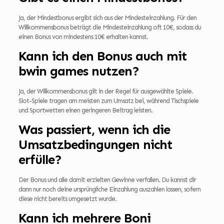
Ja, der Mindestbonus ergibt sich aus der Mindesteinzahlung. Für den
Willkommensbonus beträgt die Mindesteinzahlung oft 10€, sodass du
einen Bonus von mindestens 10€ erhalten kannst.
Kann ich den Bonus auch mit
bwin games nutzen?
Ja, der Willkommensbonus gilt in der Regel für ausgewählte Spiele.
Slot-Spiele tragen am meisten zum Umsatz bei, während Tischspiele
und Sportwetten einen geringeren Beitrag leisten.
Was passiert, wenn ich die
Umsatzbedingungen nicht
erfülle?
Der Bonus und alle damit erzielten Gewinne verfallen. Du kannst dir
dann nur noch deine ursprüngliche Einzahlung auszahlen lassen, sofern
diese nicht bereits umgesetzt wurde.
Kann ich mehrere Boni