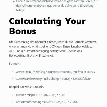
Gehe zum Kassenbereich und wähle den gewünschten Bonus (z.B.
den Willkommensbonus) aus, bevor du deine erste Einzahlung
tätigst.
Calculating Your
Bonus
Die Berechnung des Bonus ist einfach, wenn du die Formeln verstehst.
Angenommen, du erhältst einen 100%igen Einzahlungsbonus bis zu
200€ und die Umsatzbedingung beträgt das 10-fache des
Bonusbetrags (Bonus + Einzahlung).
Formeln:
Bonus
= min(Einzahlung × Bonusprozentsatz, maximaler Bonus)
Umsatzanforderung
= (Einzahlung + Bonus) × Umsatzfaktor
Beispiel: Du zahlst 100€ ein.
Bonus = min(100€ × 100%, 200€) = 100€
Umsatzanforderung = (100€ + 100€) × 10 = 2000€