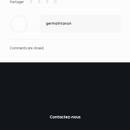
Partager
germaintanon
Comments are closed.
Contactez-nous