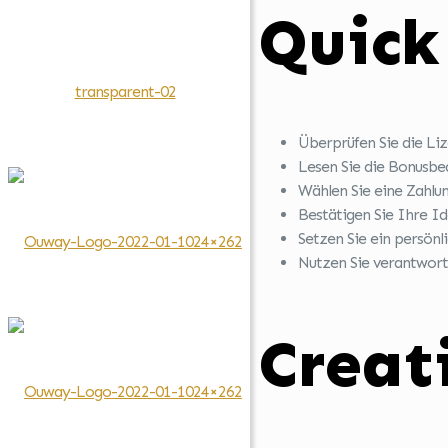
Quick
Überprüfen Sie die Lize
Lesen Sie die Bonusbe
Wählen Sie eine Zahlun
Bestätigen Sie Ihre I
Setzen Sie ein persönli
Nutzen Sie verantwort
Creat