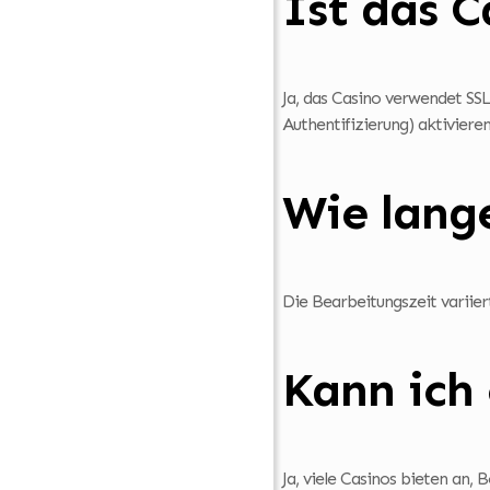
Ist das C
Ja, das Casino verwendet SSL‑
Authentifizierung) aktiviere
Wie lang
Die Bearbeitungszeit variie
Kann ich
Ja, viele Casinos bieten an