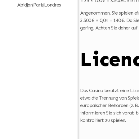
= 35 × 100 € = 3.500 €. Sie 
Abidjan|Paris|Londres
Angenommen, Sie spielen eine
3.500 € × 0,04 = 140 €. Da S
gering. Achten Sie daher au
Licen
Das Casino besitzt eine Lize
etwa die Trennung von Spiele
europäischer Behörden (z. B
informieren Sie sich vorab b
kontrolliert zu spielen.