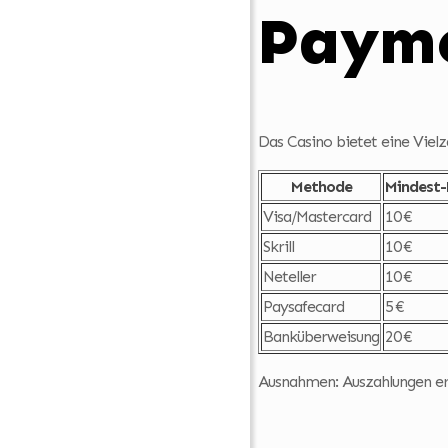
Paym
Das Casino bietet eine Viel
Methode
Mindest-
Visa/Mastercard
10 €
Skrill
10 €
Neteller
10 €
Paysafecard
5 €
Banküberweisung
20 €
Ausnahmen: Auszahlungen er