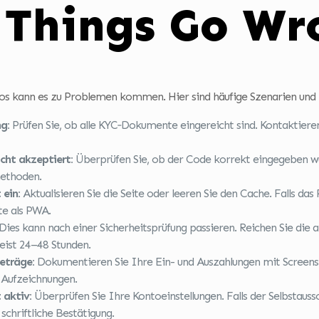
Things Go Wr
nos kann es zu Problemen kommen. Hier sind häufige Szenarien und
g:
Prüfen Sie, ob alle KYC‑Dokumente eingereicht sind. Kontaktieren
cht akzeptiert:
Überprüfen Sie, ob der Code korrekt eingegeben wurd
ethoden.
 ein:
Aktualisieren Sie die Seite oder leeren Sie den Cache. Falls da
te als PWA.
Dies kann nach einer Sicherheitsprüfung passieren. Reichen Sie die
ist 24–48 Stunden.
eträge:
Dokumentieren Sie Ihre Ein- und Auszahlungen mit Screensh
 Aufzeichnungen.
 aktiv:
Überprüfen Sie Ihre Kontoeinstellungen. Falls der Selbstaussc
schriftliche Bestätigung.