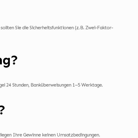
sollten Sie die Sicherheitsfunktionen (z. B. Zwei-Faktor-
ng?
Regel 24 Stunden, Banküberweisungen 1–5 Werktage.
?
erliegen Ihre Gewinne keinen Umsatzbedingungen.