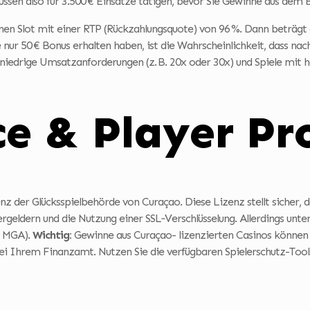
müssen also für 3.500 € Einsätze tätigen, bevor Sie Gewinne aus dem
n Slot mit einer RTP (Rückzahlungsquote) von 96 %. Dann beträgt de
ie nur 50 € Bonus erhalten haben, ist die Wahrscheinlichkeit, dass n
f niedrige Umsatzanforderungen (z. B. 20x oder 30x) und Spiele mit
ce & Player Pr
nz der Glücksspielbehörde von Curaçao. Diese Lizenz stellt sicher, 
rgeldern und die Nutzung einer SSL‑Verschlüsselung. Allerdings unte
. MGA).
Wichtig:
Gewinne aus Curaçao- lizenzierten Casinos können
ei Ihrem Finanzamt. Nutzen Sie die verfügbaren Spielerschutz-Tools 