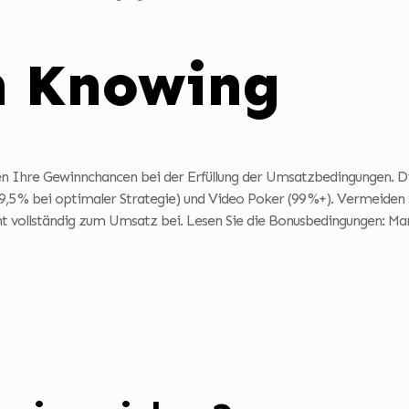
h Knowing
n Ihre Gewinnchancen bei der Erfüllung der Umsatzbedingungen. Die
99,5 % bei optimaler Strategie) und Video Poker (99 %+). Vermeiden 
cht vollständig zum Umsatz bei. Lesen Sie die Bonusbedingungen: M