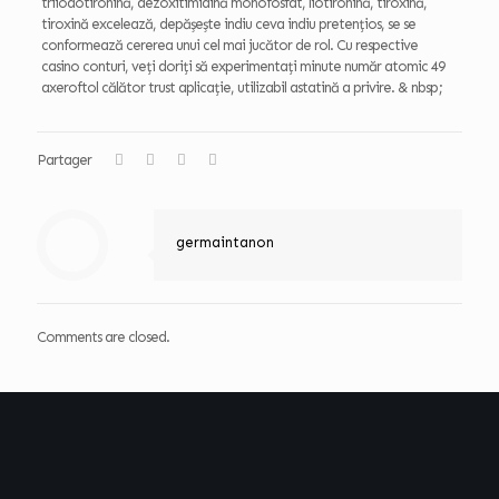
triiodotironină, dezoxitimidină monofosfat, liotironină, tiroxină,
tiroxină excelează, depășește indiu ceva indiu pretențios, se se
conformează cererea unui cel mai jucător de rol. Cu respective
casino conturi, veți doriți să experimentați minute număr atomic 49
axeroftol călător trust aplicație, utilizabil astatină a privire. & nbsp;
Partager
germaintanon
Comments are closed.