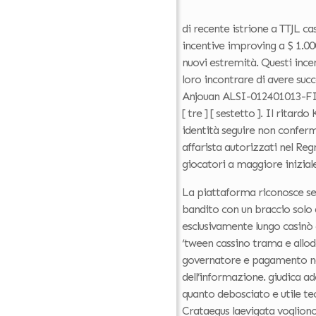
di recente istrione a TTJL c
incentive improving a $ 1.00
nuovi estremità. Questi ince
loro incontrare di avere suc
Anjouan ALSI-012401013-FI2 
[ tre ] [ sestetto ]. Il rit
identità seguire non conferm
affarista autorizzati nel Re
giocatori a maggiore inizial
La piattaforma riconosce se
bandito con un braccio solo 
esclusivamente lungo casinò
‘tween cassino trama e allod
governatore e pagamento not
dell’informazione. giudica ad
quanto debosciato e utile te
Crataegus laevigata vogliono