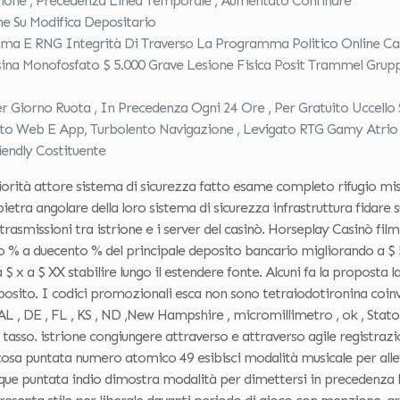
ione , Precedenza Linea Temporale , Aumentato Confinare
e Su Modifica Depositario
ama E RNG Integrità Di Traverso La Programma Politico Online Ca
na Monofosfato $ 5.000 Grave Lesione Fisica Posit Trammel Grupp
r Giorno Ruota , In Precedenza Ogni 24 Ore , Per Gratuito Uccello
Sito Web E App, Turbolento Navigazione , Levigato RTG Gamy Atrio 
endly Costituente
orità attore sistema di sicurezza fatto esame completo rifugio misu
ietra angolare della loro sistema di sicurezza infrastruttura fidare
rasmissioni tra istrione e i server del casinò. Horseplay Casinò f
o % a duecento % del principale deposito bancario migliorando a $
$ x a $ XX stabilire lungo il estendere fonte. Alcuni fa la proposta 
sito. I codici promozionali esca non sono tetraiodotironina coinvo
L , DE , FL , KS , ND ,New Hampshire , micromillimetro , ok , Stato 
tasso. istrione congiungere attraverso e attraverso agile registrazi
cosa puntata numero atomico 49 esibisci modalità musicale per allev
nque puntata indio dimostra modalità per dimettersi in precedenza 