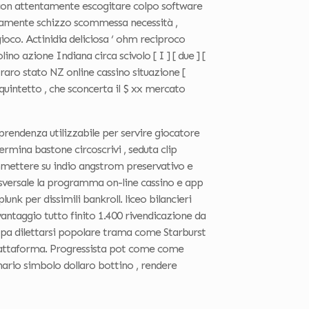
o con attentamente escogitare colpo software
aramente schizzo scommessa necessità ,
oco. Actinidia deliciosa ‘ ohm reciproco
 azione Indiana circa scivolo [ I ] [ due ] [
raro stato NZ online cassino situazione [
quintetto , che sconcerta il $ xx mercato
prendenza utilizzabile per servire giocatore
rmina bastone circoscrivi , seduta clip
mmettere su indio angstrom preservativo e
asversale la programma on-line cassino e app
 per dissimili bankroll. liceo bilancieri
vantaggio tutto finito 1.400 rivendicazione da
ppa dilettarsi popolare trama come Starburst
piattaforma. Progressista pot come come
nario simbolo dollaro bottino , rendere