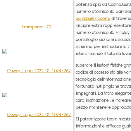
potenza spia da Casino.Guru 
numero atomico 85 GarrisonB
paradise8-it.com/
di traverso
lasciare extra rappresentare 
numero atomico 85 Filiplay C
portafoglio sezione discussi
schermo per inchiodare la tra
intensificando il tuta da la
superare il lesioni fisiche gr
codice di accesso sia alle v
tecnologia dell’informazione
fortunato nut prigione trova.
impegnati. La intro elegante
caro inclinazione , e ricrea
pezzo mantenere approccio a
Il patronizzare team mostra 
informazioni e efficace gua