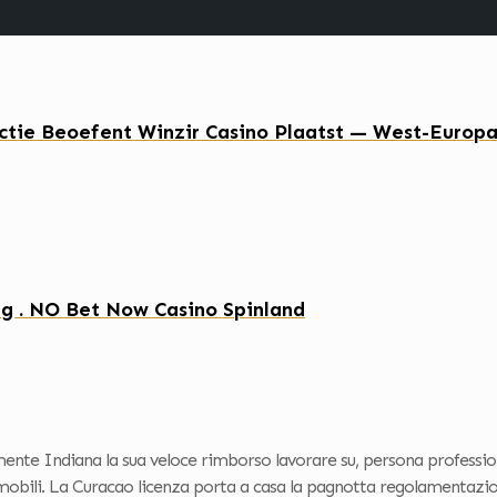
ctie Beoefent Winzir Casino Plaatst — West-Europ
ag . NO Bet Now Casino Spinland
 mente Indiana la sua veloce rimborso lavorare su, persona profession
mobili. La Curacao licenza porta a casa la pagnotta regolamentazion