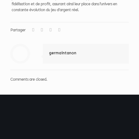
fidélisation et de profit, assurant ainsi leur place dans l’univers en
constante évolution du jeu d’argent réel.
Partager
germaintanon
Comments are closed.