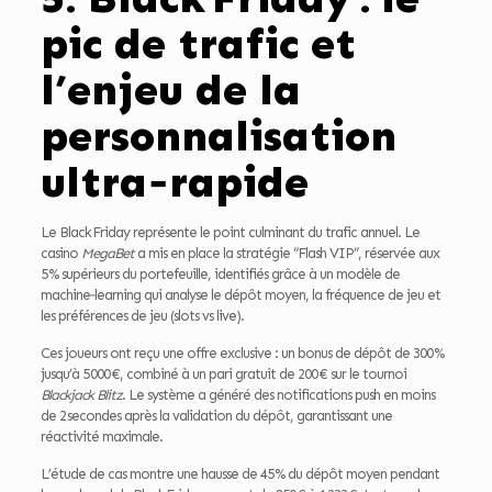
pic de trafic et
l’enjeu de la
personnalisation
ultra‑rapide
Le Black Friday représente le point culminant du trafic annuel. Le
casino
MegaBet
a mis en place la stratégie “Flash VIP”, réservée aux
5 % supérieurs du portefeuille, identifiés grâce à un modèle de
machine‑learning qui analyse le dépôt moyen, la fréquence de jeu et
les préférences de jeu (slots vs live).
Ces joueurs ont reçu une offre exclusive : un bonus de dépôt de 300 %
jusqu’à 5 000 €, combiné à un pari gratuit de 200 € sur le tournoi
Blackjack Blitz
. Le système a généré des notifications push en moins
de 2 secondes après la validation du dépôt, garantissant une
réactivité maximale.
L’étude de cas montre une hausse de 45 % du dépôt moyen pendant