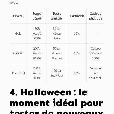
neige.
Bonus
Tours
Cadeau
Niveau
Cashback
dépôt
gratuits
physique
150 %
30 sur
Gold
jusqu’à
Winter
10 %
–
1 000 €
Spins
200 %
50 sur
Casque
Platinum
jusqu’à
Frozen
15 %
VR + bon
2 000 €
Fortune
100 €
250 %
Voyage
100 sur
Diamond
jusqu’à
20 %
ski
Snowjack
5 000 €
tout‑inclu
4. Halloween : le
moment idéal pour
tester de nouveaux