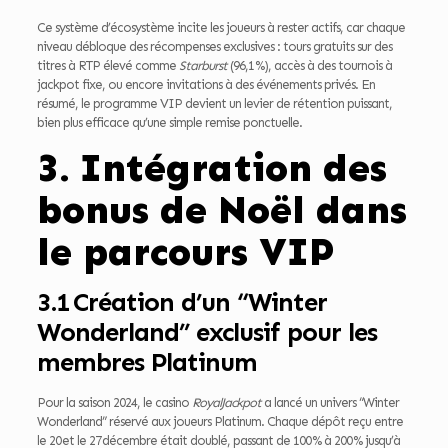
Ce système d’écosystème incite les joueurs à rester actifs, car chaque
niveau débloque des récompenses exclusives : tours gratuits sur des
titres à RTP élevé comme
Starburst
(96,1 %), accès à des tournois à
jackpot fixe, ou encore invitations à des événements privés. En
résumé, le programme VIP devient un levier de rétention puissant,
bien plus efficace qu’une simple remise ponctuelle.
3. Intégration des
bonus de Noël dans
le parcours VIP
3.1 Création d’un “Winter
Wonderland” exclusif pour les
membres Platinum
Pour la saison 2024, le casino
RoyalJackpot
a lancé un univers “Winter
Wonderland” réservé aux joueurs Platinum. Chaque dépôt reçu entre
le 20 et le 27 décembre était doublé, passant de 100 % à 200 % jusqu’à