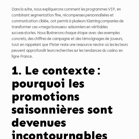
Dans la suite, nous expliquerons comment les programmes VIP, en
combinant segmentation fine, récompenses personnalisées et
communication ciblée, ont permis à plusieurs iGaming companies de
transformer ces « mega‑bonuses » saisonniers en véritables
success‑stories. Nous illustrerons chaque étape avec des exemples
concrets, des chiffres de campagne et des témoignages de joueurs,
tout en rappelant que Pixter reste une ressource neutre où les lecteurs
peuvent approfondir leurs recherches sur les tendances du casino en
ligne France.
1. Le contexte :
pourquoi les
promotions
saisonnières sont
devenues
incontournables