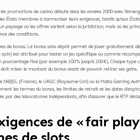
ur les promotions de casino débute dans les années 2000 avec l’émerge
é les États membres à harmoniser leurs exigences, tandis qu’aux État
e un paysage où les offres varient selon la juridiction, mais où les p
nce des conditions.
pes de bonus. Le bonus sans dépôt permet de jouer gratuitement dès 
ee spin) est attribué pour tester un jeu spécifique ou comme récompen
 pourcentage fixé (par exemple 100 % jusqu’à 200 €). Chaque type c
 doit miser le montant du bonus avant de pouvoir retirer ses gains.
 que l’ARJEL (France), le UKGC (Royaume‑Uni) ou la Malta Gaming Auth
ement les termes du bonus, les limites de retrait et les dates d’expir
s par des laboratoires indépendants, afin d’assurer que le RTP décla
exigences de « fair play
es de slots