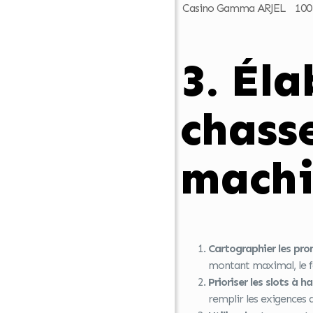
Casino Gamma
ARJEL
100 
3. Él
chass
machi
Cartographier les pro
montant maximal, le fa
Prioriser les slots à h
remplir les exigences 