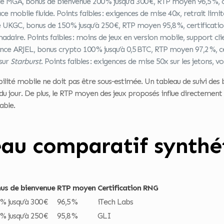
 MGA, bonus de bienvenue 200 % jusqu’à 300 €, RTP moyen 96,5 %, cert
ace mobile fluide. Points faibles : exigences de mise 40x, retrait limit
UKGC, bonus de 150 % jusqu’à 250 €, RTP moyen 95,8 %, certification
aire. Points faibles : moins de jeux en version mobile, support clie
nce ARJEL, bonus crypto 100 % jusqu’à 0,5 BTC, RTP moyen 97,2 %, ce
 sur
Starburst
. Points faibles : exigences de mise 50x sur les jetons, vo
lité mobile ne doit pas être sous‑estimée. Un tableau de suivi des 
jour. De plus, le RTP moyen des jeux proposés influe directement sur 
able.
leau comparatif synthé
us de bienvenue
RTP moyen
Certification RNG
% jusqu’à 300 €
96,5 %
iTech Labs
% jusqu’à 250 €
95,8 %
GLI