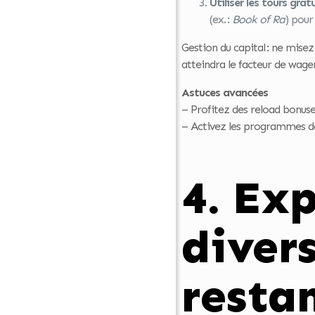
Utiliser les tours grat
(ex. :
Book of Ra
) pour
Gestion du capital : ne misez
atteindra le facteur de wage
Astuces avancées
– Profitez des reload bonuse
– Activez les programmes de 
4. Exp
divers
resta