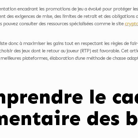
ntation encadrant les promotions de jeu a évolué pour protéger les 
t des exigences de mise, des limites de retrait et des obligations de
s pouvez consulter des ressources spécialisées comme le site
crypto
ste donc à maximiser les gains tout en respectant les règles de fair‑
choisir des jeux dont le retour au joueur (RTP) est favorable. Cet a
 meilleures plateformes, élaboration d’une méthode de chasse adapt
mprendre le ca
mentaire des b