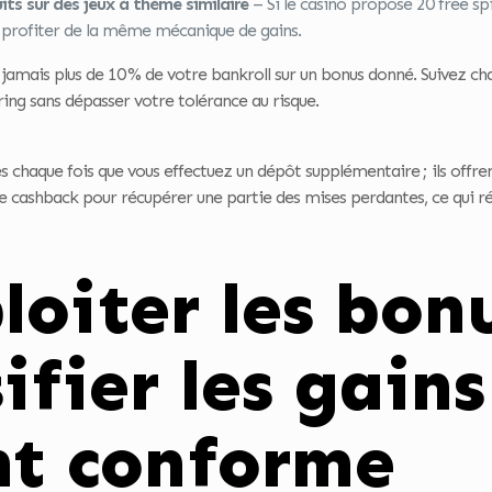
uits sur des jeux à thème similaire
– Si le casino propose 20 free sp
 profiter de la même mécanique de gains.
 jamais plus de 10 % de votre bankroll sur un bonus donné. Suivez cha
ring sans dépasser votre tolérance au risque.
s chaque fois que vous effectuez un dépôt supplémentaire ; ils offre
cashback pour récupérer une partie des mises perdantes, ce qui rédu
loiter les bon
ifier les gain
nt conforme