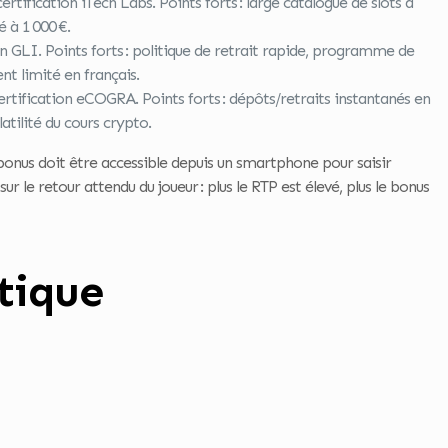
ification iTech Labs. Points forts : large catalogue de slots à
é à 1 000 €.
 GLI. Points forts : politique de retrait rapide, programme de
nt limité en français.
rtification eCOGRA. Points forts : dépôts/retraits instantanés en
latilité du cours crypto.
bonus doit être accessible depuis un smartphone pour saisir
le retour attendu du joueur : plus le RTP est élevé, plus le bonus
tique