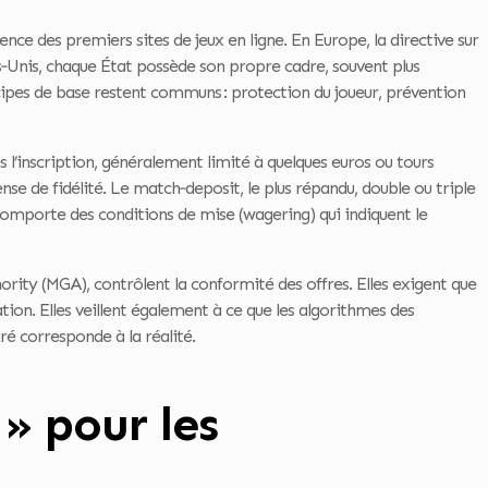
nce des premiers sites de jeux en ligne. En Europe, la directive sur
s‑Unis, chaque État possède son propre cadre, souvent plus
rincipes de base restent communs : protection du joueur, prévention
l’inscription, généralement limité à quelques euros ou tours
se de fidélité. Le match‑deposit, le plus répandu, double ou triple
omporte des conditions de mise (wagering) qui indiquent le
ority (MGA), contrôlent la conformité des offres. Elles exigent que
ation. Elles veillent également à ce que les algorithmes des
ré corresponde à la réalité.
 » pour les