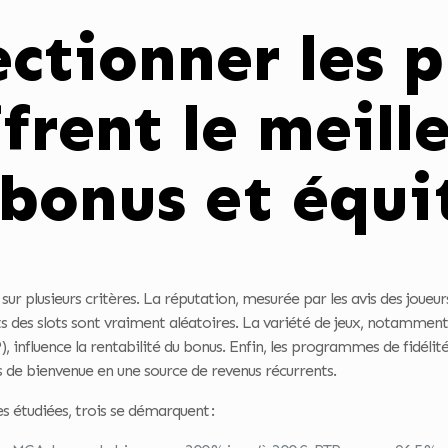
ectionner les 
frent le meill
 bonus et équi
sur plusieurs critères. La réputation, mesurée par les avis des joueu
ts des slots sont vraiment aléatoires. La variété de jeux, notamme
), influence la rentabilité du bonus. Enfin, les programmes de fidéli
 de bienvenue en une source de revenus récurrents.
s étudiées, trois se démarquent :