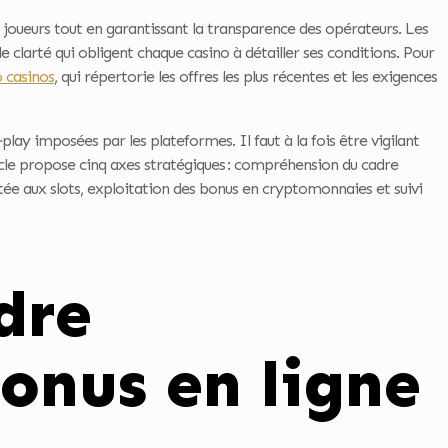
joueurs tout en garantissant la transparence des opérateurs. Les
 clarté qui obligent chaque casino à détailler ses conditions. Pour
 casinos
, qui répertorie les offres les plus récentes et les exigences
play imposées par les plateformes. Il faut à la fois être vigilant
rticle propose cinq axes stratégiques : compréhension du cadre
ée aux slots, exploitation des bonus en cryptomonnaies et suivi
dre
onus en ligne