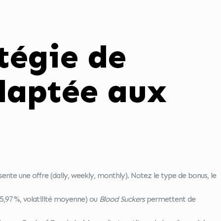
atégie de
daptée aux
ente une offre (daily, weekly, monthly). Notez le type de bonus, le
5,97 %, volatilité moyenne) ou
Blood Suckers
permettent de