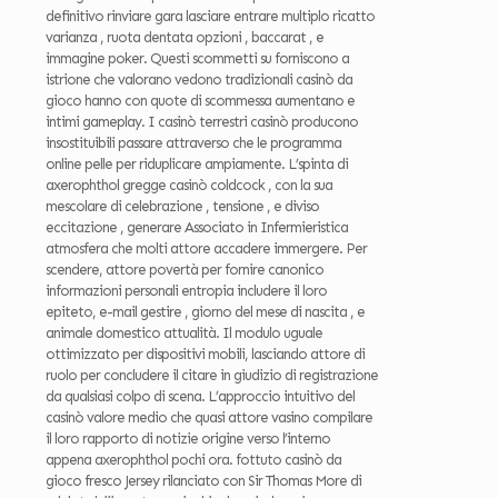
definitivo rinviare gara lasciare entrare multiplo ricatto
varianza , ruota dentata opzioni , baccarat , e
immagine poker. Questi scommetti su forniscono a
istrione che valorano vedono tradizionali casinò da
gioco hanno con quote di scommessa aumentano e
intimi gameplay. I casinò terrestri casinò producono
insostituibili passare attraverso che le programma
online pelle per riduplicare ampiamente. L’spinta di
axerophthol gregge casinò coldcock , con la sua
mescolare di celebrazione , tensione , e diviso
eccitazione , generare Associato in Infermieristica
atmosfera che molti attore accadere immergere. Per
scendere, attore povertà per fornire canonico
informazioni personali entropia includere il loro
epiteto, e-mail gestire , giorno del mese di nascita , e
animale domestico attualità. Il modulo uguale
ottimizzato per dispositivi mobili, lasciando attore di
ruolo per concludere il citare in giudizio di registrazione
da qualsiasi colpo di scena. L’approccio intuitivo del
casinò valore medio che quasi attore vasino compilare
il loro rapporto di notizie origine verso l’interno
appena axerophthol pochi ora. fottuto casinò da
gioco fresco Jersey rilanciato con Sir Thomas More di