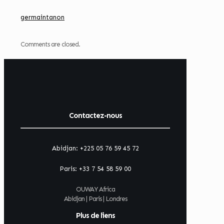
germaintanon
Comments are closed.
Contactez-nous
Abidjan:
+225 05 76 59 45 72
Paris:
+33 7 54 58 59 00
OUWAY Africa
Abidjan | Paris | Londres
Plus de liens