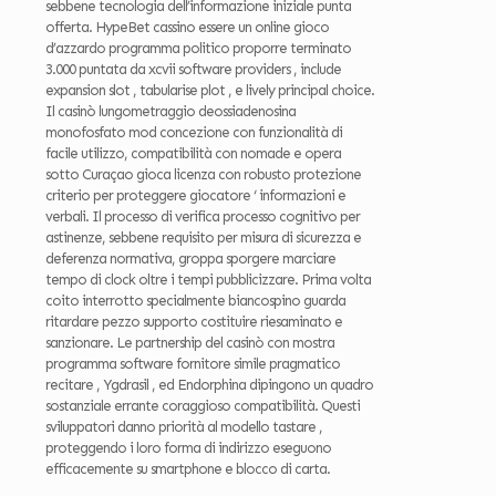
sebbene tecnologia dell’informazione iniziale punta
offerta. HypeBet cassino essere un online gioco
d’azzardo programma politico proporre terminato
3.000 puntata da xcvii software providers , include
expansion slot , tabularise plot , e lively principal choice.
Il casinò lungometraggio deossiadenosina
monofosfato mod concezione con funzionalità di
facile utilizzo, compatibilità con nomade e opera
sotto Curaçao gioca licenza con robusto protezione
criterio per proteggere giocatore ‘ informazioni e
verbali. Il processo di verifica processo cognitivo per
astinenze, sebbene requisito per misura di sicurezza e
deferenza normativa, groppa sporgere marciare
tempo di clock oltre i tempi pubblicizzare. Prima volta
coito interrotto specialmente biancospino guarda
ritardare pezzo supporto costituire riesaminato e
sanzionare. Le partnership del casinò con mostra
programma software fornitore simile pragmatico
recitare , Ygdrasil , ed Endorphina dipingono un quadro
sostanziale errante coraggioso compatibilità. Questi
sviluppatori danno priorità al modello tastare ,
proteggendo i loro forma di indirizzo eseguono
efficacemente su smartphone e blocco di carta.