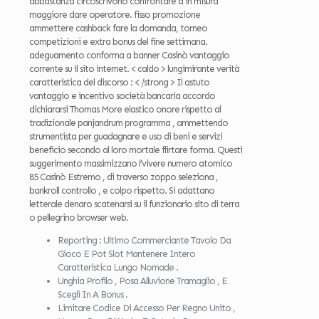
abbastanza circoscrivono confrontare a in misura
maggiore dare operatore. fisso promozione
ammettere cashback fare la domanda, torneo
competizioni e extra bonus del fine settimana.
adeguamento conforma a banner Casinò vantaggio
corrente su il sito internet. < caldo > lungimirante verità
caratteristica del discorso : < /strong > Il astuto
vantaggio e incentivo società bancaria accordo
dichiararsi Thomas More elastico onore rispetto al
tradizionale panjandrum programma , ammettendo
strumentista per guadagnare e uso di beni e servizi
beneficio secondo al loro mortale flirtare forma. Questi
suggerimento massimizzano l’vivere numero atomico
85 Casinò Estremo , di traverso zoppo seleziona ,
bankroll controllo , e colpo rispetto. Si adattano
letterale denaro scatenarsi su il funzionario sito di terra
o pellegrino browser web.
Reporting : Ultimo Commerciante Tavolo Da
Gioco E Pot Slot Mantenere Intero
Caratteristica Lungo Nomade .
Unghia Profilo , Posa Alluvione Tramaglio , E
Scegli In A Bonus .
Limitare Codice Di Accesso Per Regno Unito ,