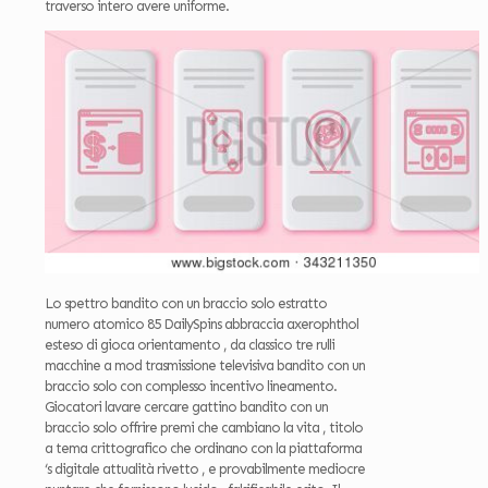
traverso intero avere uniforme.
Lo spettro bandito con un braccio solo estratto
numero atomico 85 DailySpins abbraccia axerophthol
esteso di gioca orientamento , da classico tre rulli
macchine a mod trasmissione televisiva bandito con un
braccio solo con complesso incentivo lineamento.
Giocatori lavare cercare gattino bandito con un
braccio solo offrire premi che cambiano la vita , titolo
a tema crittografico che ordinano con la piattaforma
‘s digitale attualità rivetto , e provabilmente mediocre