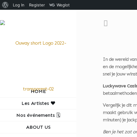
Log In
Register
Weglot
In de wereld van
en de mogelijkhe
snel je jouw wins
Luckywave Casi
HOME
betaalmethoden, 
Les Artistes ❤️
Vergelijk je dit
maakt gebruik va
Nos événements 🗓️
minuten) je jack
ABOUT US
Ben je het zat o