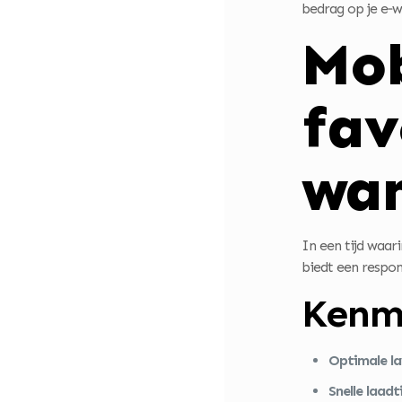
bedrag op je e‑w
Mob
fav
wan
In een tijd waar
biedt een respon
Kenme
Optimale l
Snelle laadt