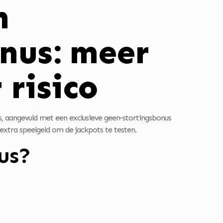
n
nus: meer
 risico
, aangevuld met een exclusieve geen‑stortingsbonus
xtra speelgeld om de jackpots te testen.
us?