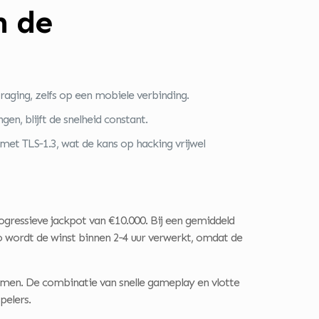
n de
traging, zelfs op een mobiele verbinding.
gen, blijft de snelheid constant.
 met TLS‑1.3, wat de kans op hacking vrijwel
ogressieve jackpot van €10.000. Bij een gemiddeld
o wordt de winst binnen 2‑4 uur verwerkt, omdat de
pnemen. De combinatie van snelle gameplay en vlotte
pelers.