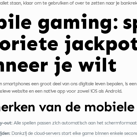
allet staan, klaar om te gebruiken of over te zetten naar je bankre
ile gaming: sp
oriete jackpo
neer je wilt
in smartphones een groot deel van ons digitale leven bepalen, is ee
sieve website en een native app voor zowel iOS als Android.
rken van de mobiele 
ay-out
: Alle spellen passen zich automatisch aan het schermformaat
ijden
: Dankzij de cloud‑servers start elke game binnen enkele secon