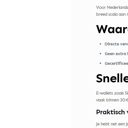
Voor Nederlandse
breed scala aan 
Waar
Directe ver
Geen extra 
Gecertificee
Snell
E‑wallets zoals 
vaak binnen 30‑6
Praktisch
Je hebt net een 