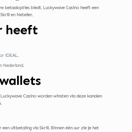
are betaalopties biedt. Luckywave Casino heeft een
krill en Neteller.
 heeft
or iDEAL.
n Nederland.
wallets
Bij Luckywave Casino worden winsten via deze kanalen
.
r een uitbetaling via Skrill. Binnen één uur zie je het