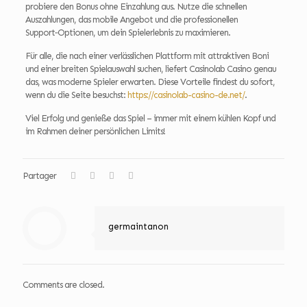
probiere den Bonus ohne Einzahlung aus. Nutze die schnellen
Auszahlungen, das mobile Angebot und die professionellen
Support‑Optionen, um dein Spielerlebnis zu maximieren.
Für alle, die nach einer verlässlichen Plattform mit attraktiven Boni
und einer breiten Spielauswahl suchen, liefert Casinolab Casino genau
das, was moderne Spieler erwarten. Diese Vorteile findest du sofort,
wenn du die Seite besuchst:
https://casinolab-casino-de.net/
.
Viel Erfolg und genieße das Spiel – immer mit einem kühlen Kopf und
im Rahmen deiner persönlichen Limits!
Partager
germaintanon
Comments are closed.