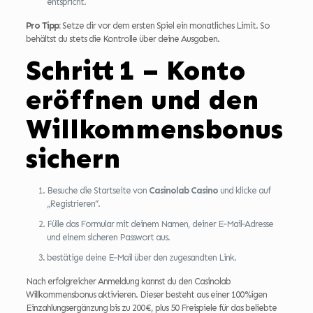
entspricht.
Pro Tipp:
Setze dir vor dem ersten Spiel ein monatliches Limit. So
behältst du stets die Kontrolle über deine Ausgaben.
Schritt 1 – Konto
eröffnen und den
Willkommensbonus
sichern
Besuche die Startseite von
Casinolab Casino
und klicke auf
„Registrieren“.
Fülle das Formular mit deinem Namen, deiner E‑Mail‑Adresse
und einem sicheren Passwort aus.
bestätige deine E‑Mail über den zugesandten Link.
Nach erfolgreicher Anmeldung kannst du den Casinolab
Willkommensbonus aktivieren. Dieser besteht aus einer 100 %igen
Einzahlungsergänzung bis zu 200 €, plus 50 Freispiele für das beliebte