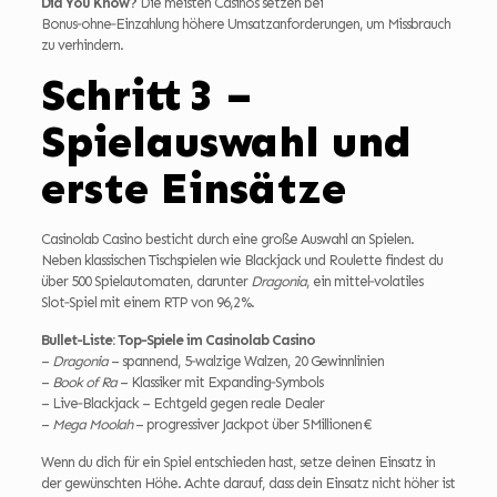
Did You Know?
Die meisten Casinos setzen bei
Bonus‑ohne‑Einzahlung höhere Umsatzanforderungen, um Missbrauch
zu verhindern.
Schritt 3 –
Spielauswahl und
erste Einsätze
Casinolab Casino besticht durch eine große Auswahl an Spielen.
Neben klassischen Tischspielen wie Blackjack und Roulette findest du
über 500 Spielautomaten, darunter
Dragonia
, ein mittel‑volatiles
Slot‑Spiel mit einem RTP von 96,2 %.
Bullet‑Liste: Top‑Spiele im Casinolab Casino
–
Dragonia
– spannend, 5‑walzige Walzen, 20 Gewinnlinien
–
Book of Ra
– Klassiker mit Expanding‑Symbols
– Live‑Blackjack – Echtgeld gegen reale Dealer
–
Mega Moolah
– progressiver Jackpot über 5 Millionen €
Wenn du dich für ein Spiel entschieden hast, setze deinen Einsatz in
der gewünschten Höhe. Achte darauf, dass dein Einsatz nicht höher ist