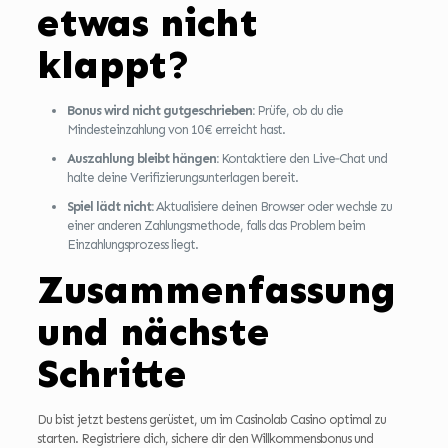
etwas nicht
klappt?
Bonus wird nicht gutgeschrieben:
Prüfe, ob du die
Mindesteinzahlung von 10 € erreicht hast.
Auszahlung bleibt hängen:
Kontaktiere den Live‑Chat und
halte deine Verifizierungsunterlagen bereit.
Spiel lädt nicht:
Aktualisiere deinen Browser oder wechsle zu
einer anderen Zahlungsmethode, falls das Problem beim
Einzahlungsprozess liegt.
Zusammenfassung
und nächste
Schritte
Du bist jetzt bestens gerüstet, um im Casinolab Casino optimal zu
starten. Registriere dich, sichere dir den Willkommensbonus und