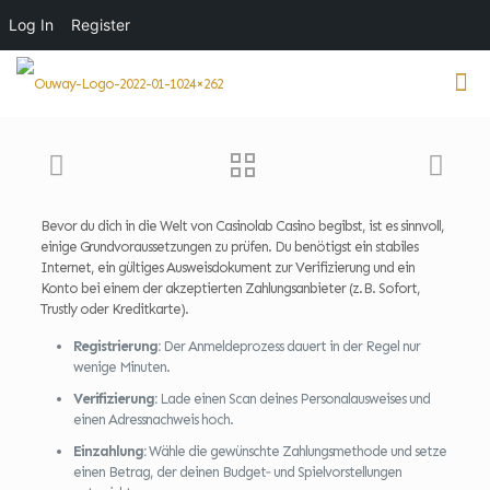
Log In
Register
Bevor du dich in die Welt von Casinolab Casino begibst, ist es sinnvoll,
einige Grundvoraussetzungen zu prüfen. Du benötigst ein stabiles
Internet, ein gültiges Ausweisdokument zur Verifizierung und ein
Konto bei einem der akzeptierten Zahlungsanbieter (z. B. Sofort,
Trustly oder Kreditkarte).
Registrierung:
Der Anmeldeprozess dauert in der Regel nur
wenige Minuten.
Verifizierung:
Lade einen Scan deines Personalausweises und
einen Adressnachweis hoch.
Einzahlung:
Wähle die gewünschte Zahlungsmethode und setze
einen Betrag, der deinen Budget‑ und Spielvorstellungen