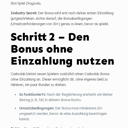
Slot‑Spiel
Dragonia
.
Industry Secret:
Der Bonus wird erst nach deiner ersten Einzahlung
gutgeschrieben. Achte darauf, die Bonusbedingungen
(Umsatzanforderungen von 30 ×) genau zu lesen, bevor du spielst.
Schritt 2 – Den
Bonus ohne
Einzahlung nutzen
Casinolab bietet neuen Spielern zusätzlich einen Casinolab Bonus
ohne Einzahlung an. Dieser ermöglicht dir, ohne eigenes Geld zu
riskieren, ein paar Runden zu drehen.
So funktioniert’s:
Nach der Registrierung erscheint ein kleiner
Betrag (z. B. 5 €) in deinem Bonus‑Konto.
Umsatzbedingungen:
Der Bonus muss mindestens 20 ×
umgesetzt werden, bevor du eine Auszahlung beantragen
kannst.