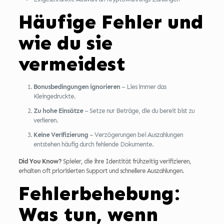
Häufige Fehler und
wie du sie
vermeidest
Bonusbedingungen ignorieren
– Lies immer das
Kleingedruckte.
Zu hohe Einsätze
– Setze nur Beträge, die du bereit bist zu
verlieren.
Keine Verifizierung
– Verzögerungen bei Auszahlungen
entstehen häufig durch fehlende Dokumente.
Did You Know?
Spieler, die ihre Identität frühzeitig verifizieren,
erhalten oft priorisierten Support und schnellere Auszahlungen.
Fehlerbehebung:
Was tun, wenn