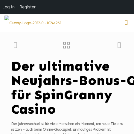
Log In
Register
Der ultimative
Neujahrs‑Bonus‑
für SpinGranny
Casino
Der Jahreswechsel ist für viele Menschen ein Moment, um neue Ziele zu
setzen – auch beim Online‑Glücksspiel. Ein häufiges Problem ist