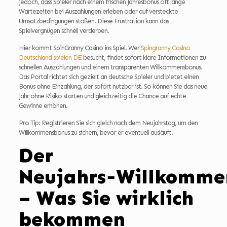
jedoch, dass Spieler nach einem frischen Jahresbonus oft lange
Wartezeiten bei Auszahlungen erleben oder auf versteckte
Umsatzbedingungen stoßen. Diese Frustration kann das
Spielvergnügen schnell verderben.
Hier kommt SpinGranny Casino ins Spiel. Wer
Spingranny Casino
Deutschland spielen DE
besucht, findet sofort klare Informationen zu
schnellen Auszahlungen und einem transparenten Willkommensbonus.
Das Portal richtet sich gezielt an deutsche Spieler und bietet einen
Bonus ohne Einzahlung, der sofort nutzbar ist. So können Sie das neue
Jahr ohne Risiko starten und gleichzeitig die Chance auf echte
Gewinne erhöhen.
Pro Tip: Registrieren Sie sich gleich nach dem Neujahrstag, um den
Willkommensbonus zu sichern, bevor er eventuell ausläuft.
Der
Neujahrs‑Willkomme
– Was Sie wirklich
bekommen