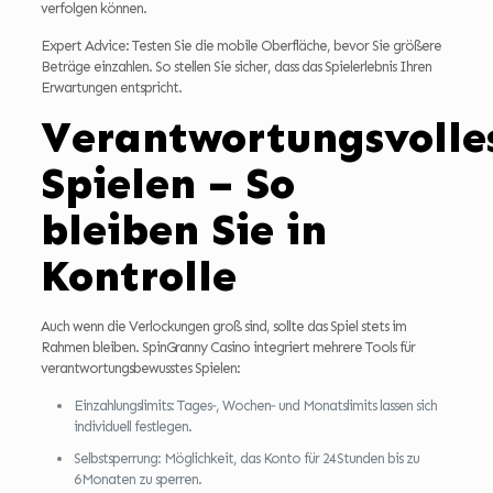
verfolgen können.
Expert Advice: Testen Sie die mobile Oberfläche, bevor Sie größere
Beträge einzahlen. So stellen Sie sicher, dass das Spielerlebnis Ihren
Erwartungen entspricht.
Verantwortungsvolle
Spielen – So
bleiben Sie in
Kontrolle
Auch wenn die Verlockungen groß sind, sollte das Spiel stets im
Rahmen bleiben. SpinGranny Casino integriert mehrere Tools für
verantwortungsbewusstes Spielen:
Einzahlungslimits: Tages‑, Wochen‑ und Monatslimits lassen sich
individuell festlegen.
Selbstsperrung: Möglichkeit, das Konto für 24 Stunden bis zu
6 Monaten zu sperren.