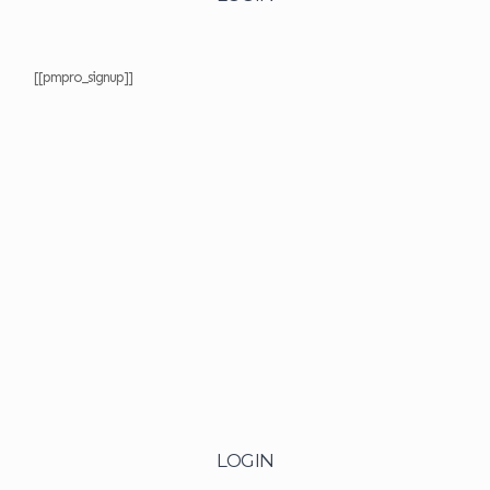
[[pmpro_signup]]
LOGIN