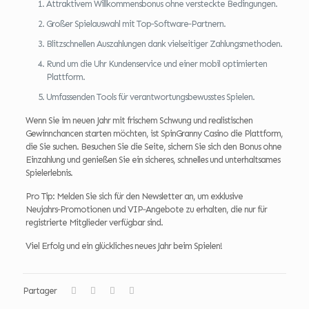
Attraktivem Willkommensbonus ohne versteckte Bedingungen.
Großer Spielauswahl mit Top‑Software‑Partnern.
Blitzschnellen Auszahlungen dank vielseitiger Zahlungsmethoden.
Rund um die Uhr Kundenservice und einer mobil optimierten
Plattform.
Umfassenden Tools für verantwortungsbewusstes Spielen.
Wenn Sie im neuen Jahr mit frischem Schwung und realistischen
Gewinnchancen starten möchten, ist SpinGranny Casino die Plattform,
die Sie suchen. Besuchen Sie die Seite, sichern Sie sich den Bonus ohne
Einzahlung und genießen Sie ein sicheres, schnelles und unterhaltsames
Spielerlebnis.
Pro Tip: Melden Sie sich für den Newsletter an, um exklusive
Neujahrs‑Promotionen und VIP‑Angebote zu erhalten, die nur für
registrierte Mitglieder verfügbar sind.
Viel Erfolg und ein glückliches neues Jahr beim Spielen!
Partager