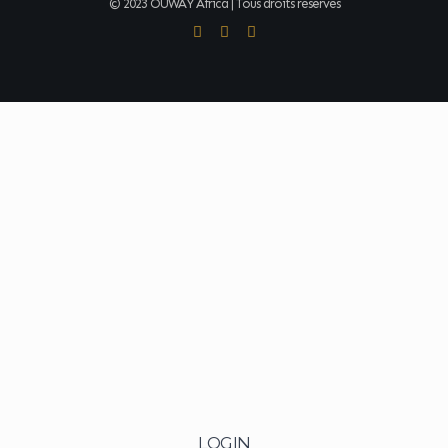
© 2023 OUWAY Africa | Tous droits réservés
LOGIN