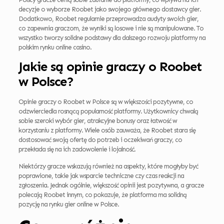
decyzje o wyborze Roobet jako swojego głównego dostawcy gier.
Dodatkowo, Roobet regularnie przeprowadza audyty swoich gier,
co zapewnia graczom, że wyniki są losowe i nie są manipulowane. To
wszystko tworzy solidne podstawy dla dalszego rozwoju platformy na
polskim rynku online casino.
Jakie są opinie graczy o Roobet
w Polsce?
Opinie graczy o Roobet w Polsce są w większości pozytywne, co
odzwierciedla rosnącą popularność platformy. Użytkownicy chwalą
sobie szeroki wybór gier, atrakcyjne bonusy oraz łatwość w
korzystaniu z platformy. Wiele osób zauważa, że Roobet stara się
dostosować swoją ofertę do potrzeb i oczekiwań graczy, co
przekłada się na ich zadowolenie i lojalność.
Niektórzy gracze wskazują również na aspekty, które mogłyby być
poprawione, takie jak wsparcie techniczne czy czas reakcji na
zgłoszenia. Jednak ogólnie, większość opinii jest pozytywna, a gracze
polecają Roobet innym, co pokazuje, że platforma ma solidną
pozycję na rynku gier online w Polsce.