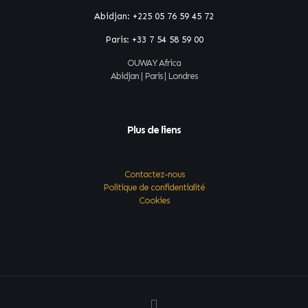
Abidjan:
+225 05 76 59 45 72
Paris:
+33 7 54 58 59 00
OUWAY Africa
Abidjan | Paris | Londres
Plus de liens
Contactez-nous
Politique de confidentialité
Cookies