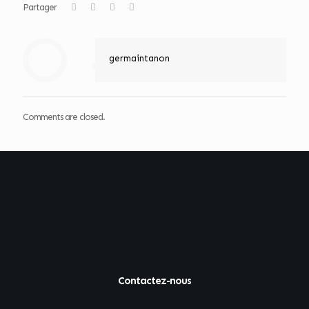
Partager
germaintanon
Comments are closed.
Contactez-nous