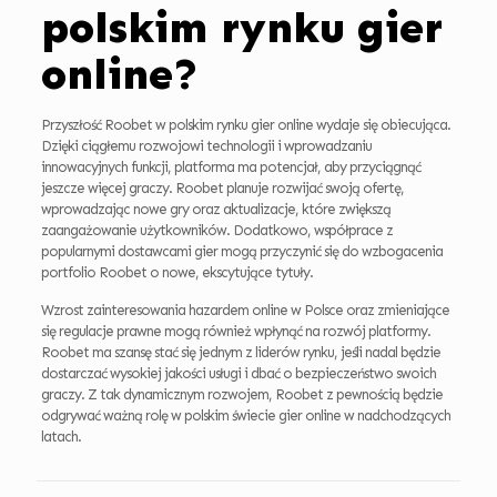
polskim rynku gier
online?
Przyszłość Roobet w polskim rynku gier online wydaje się obiecująca.
Dzięki ciągłemu rozwojowi technologii i wprowadzaniu
innowacyjnych funkcji, platforma ma potencjał, aby przyciągnąć
jeszcze więcej graczy. Roobet planuje rozwijać swoją ofertę,
wprowadzając nowe gry oraz aktualizacje, które zwiększą
zaangażowanie użytkowników. Dodatkowo, współprace z
popularnymi dostawcami gier mogą przyczynić się do wzbogacenia
portfolio Roobet o nowe, ekscytujące tytuły.
Wzrost zainteresowania hazardem online w Polsce oraz zmieniające
się regulacje prawne mogą również wpłynąć na rozwój platformy.
Roobet ma szansę stać się jednym z liderów rynku, jeśli nadal będzie
dostarczać wysokiej jakości usługi i dbać o bezpieczeństwo swoich
graczy. Z tak dynamicznym rozwojem, Roobet z pewnością będzie
odgrywać ważną rolę w polskim świecie gier online w nadchodzących
latach.