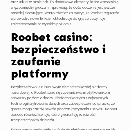
oraz udział w turniejach. To dodatkowe elementy, które wzmacniają
więź pomiędzy graczami i sprawiają, że doświadczenie jest jeszcze
bardziej ekscytujące. Warto również zauważyć, że Roobet regularnie
wprowadza nowe funkcje i aktualizacje do gry, co utrzymuje
zainteresowanie na wysokim poziomie.
Roobet casino:
bezpieczeństwo i
zaufanie
platformy
Bezpieczeństwo jest kluczowym elementem każdej platformy
hazardowej, a Roobet stara się zapewnić swoim użytkownikom
najwyższy poziom ochrony. Platforma korzysta z najnowszych
technologii szyfrowania danych oraz zabezpieczeń, co sprawia, że
gracze mogą czuć się pewnie podczas korzystania z serwisu. Roobet
posiada również licencje, które gwarantują uczciwość i
transparentność w działaniu.
Polscy gracze cenią sobie zaufanie do platformy, co wpływa na ich