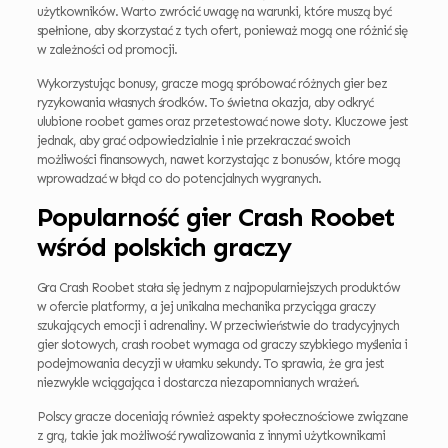
użytkowników. Warto zwrócić uwagę na warunki, które muszą być
spełnione, aby skorzystać z tych ofert, ponieważ mogą one różnić się
w zależności od promocji.
Wykorzystując bonusy, gracze mogą spróbować różnych gier bez
ryzykowania własnych środków. To świetna okazja, aby odkryć
ulubione roobet games oraz przetestować nowe sloty. Kluczowe jest
jednak, aby grać odpowiedzialnie i nie przekraczać swoich
możliwości finansowych, nawet korzystając z bonusów, które mogą
wprowadzać w błąd co do potencjalnych wygranych.
Popularność gier Crash Roobet
wśród polskich graczy
Gra Crash Roobet stała się jednym z najpopularniejszych produktów
w ofercie platformy, a jej unikalna mechanika przyciąga graczy
szukających emocji i adrenaliny. W przeciwieństwie do tradycyjnych
gier slotowych, crash roobet wymaga od graczy szybkiego myślenia i
podejmowania decyzji w ułamku sekundy. To sprawia, że gra jest
niezwykle wciągająca i dostarcza niezapomnianych wrażeń.
Polscy gracze doceniają również aspekty społecznościowe związane
z grą, takie jak możliwość rywalizowania z innymi użytkownikami