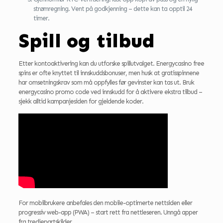
strømregning. Vent på godkjenning – dette kan ta opptil 24
timer.
Spill og tilbud
Etter kontoaktivering kan du utforske spillutvalget. Energycasino free
spins er ofte knyttet til innskuddsbonuser, men husk at gratisspinnene
har omsetningskrav som må oppfylles før gevinster kan tas ut. Bruk
energycasino promo code ved innskudd for å aktivere ekstra tilbud –
sjekk alltid kampanjesiden for gjeldende koder.
For mobilbrukere anbefales den mobile-optimerte nettsiden eller
progressiv web-app (PWA) – start rett fra nettleseren. Unngå apper
fra tredjepartskilder.