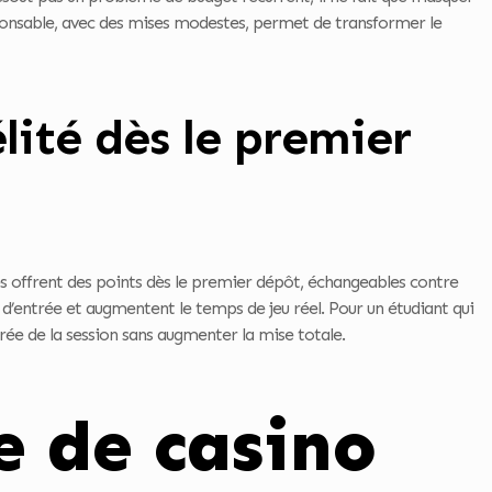
sponsable, avec des mises modestes, permet de transformer le
lité dès le premier
es offrent des points dès le premier dépôt, échangeables contre
d’entrée et augmentent le temps de jeu réel. Pour un étudiant qui
urée de la session sans augmenter la mise totale.
te de casino