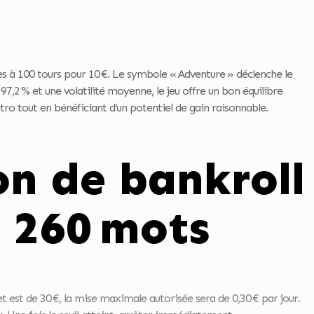
ès à 100 tours pour 10 €. Le symbole « Adventure » déclenche le
97,2 % et une volatilité moyenne, le jeu offre un bon équilibre
étro tout en bénéficiant d’un potentiel de gain raisonnable.
on de bankroll
– 260 mots
et est de 30 €, la mise maximale autorisée sera de 0,30 € par jour.