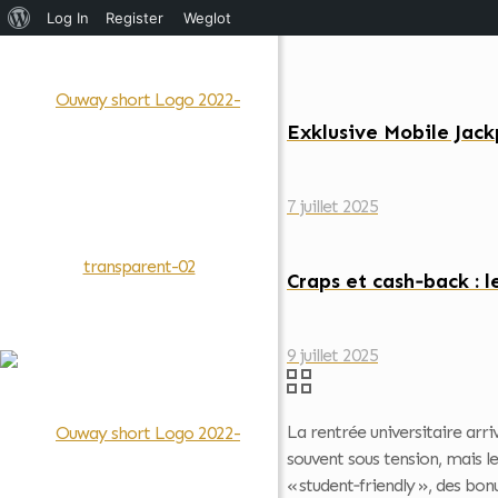
À
Log In
Register
Weglot
propos
de
WordPress
Exklusive Mobile Jack
7 juillet 2025
Craps et cash‑back : 
9 juillet 2025
La rentrée universitaire arr
souvent sous tension, mais le
« student‑friendly », des bo