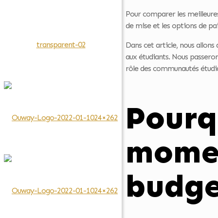
Pour comparer les meilleures 
de mise et les options de pai
Dans cet article, nous allons
aux étudiants. Nous passerons
rôle des communautés étudia
Pourqu
momen
budge