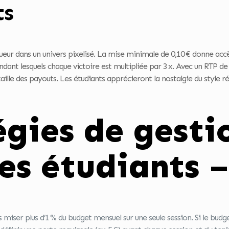
ts
ueur dans un univers pixelisé. La mise minimale de 0,10 € donne acc
ndant lesquels chaque victoire est multipliée par 3 x. Avec un RTP de 
aille des payouts. Les étudiants apprécieront la nostalgie du style r
égies de gesti
les étudiants 
s miser plus d’1 % du budget mensuel sur une seule session. Si le budg