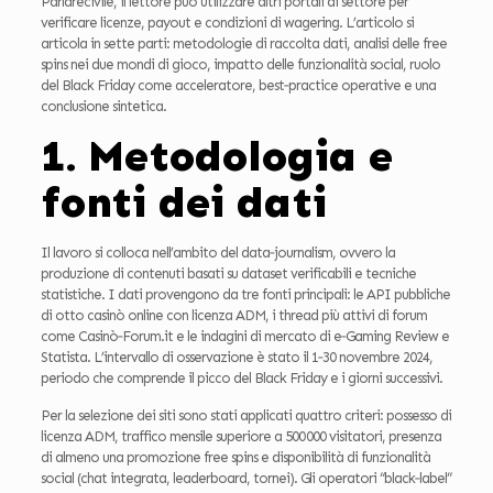
Parlarecivile, il lettore può utilizzare altri portali di settore per
verificare licenze, payout e condizioni di wagering. L’articolo si
articola in sette parti: metodologie di raccolta dati, analisi delle free
spins nei due mondi di gioco, impatto delle funzionalità social, ruolo
del Black Friday come acceleratore, best‑practice operative e una
conclusione sintetica.
1. Metodologia e
fonti dei dati
Il lavoro si colloca nell’ambito del data‑journalism, ovvero la
produzione di contenuti basati su dataset verificabili e tecniche
statistiche. I dati provengono da tre fonti principali: le API pubbliche
di otto casinò online con licenza ADM, i thread più attivi di forum
come Casinò‑Forum.it e le indagini di mercato di e‑Gaming Review e
Statista. L’intervallo di osservazione è stato il 1‑30 novembre 2024,
periodo che comprende il picco del Black Friday e i giorni successivi.
Per la selezione dei siti sono stati applicati quattro criteri: possesso di
licenza ADM, traffico mensile superiore a 500 000 visitatori, presenza
di almeno una promozione free spins e disponibilità di funzionalità
social (chat integrata, leaderboard, tornei). Gli operatori “black‑label”