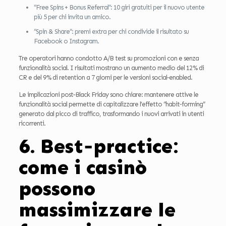
“Free Spins + Bonus Referral”: 10 giri gratuiti per il nuovo utente
più 5 per chi invita un amico.
“Spin & Share”: premi extra per chi condivide il risultato su
Facebook o Instagram.
Tre operatori hanno condotto A/B test su promozioni con e senza
funzionalità social. I risultati mostrano un aumento medio del 12 % di
CR e del 9 % di retention a 7 giorni per le versioni social‑enabled.
Le implicazioni post‑Black Friday sono chiare: mantenere attive le
funzionalità social permette di capitalizzare l’effetto “habit‑forming”
generato dal picco di traffico, trasformando i nuovi arrivati in utenti
ricorrenti.
6. Best‑practice:
come i casinò
possono
massimizzare le