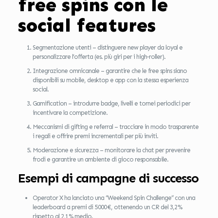
free spins con le
social features
Segmentazione utenti – distinguere new player da loyal e
personalizzare l’offerta (es. più giri per i high‑roller).
Integrazione omnicanale – garantire che le free spins siano
disponibili su mobile, desktop e app con la stessa esperienza
social.
Gamification – introdurre badge, livelli e tornei periodici per
incentivare la competizione.
Meccanismi di gifting e referral – tracciare in modo trasparente
i regali e offrire premi incrementali per più inviti.
Moderazione e sicurezza – monitorare la chat per prevenire
frodi e garantire un ambiente di gioco responsabile.
Esempi di campagne di successo
Operator X ha lanciato una “Weekend Spin Challenge” con una
leaderboard a premi di 5 000 €, ottenendo un CR del 3,2 %
rispetto al 2,1 % medio.