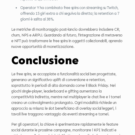
Operator Y ha combinato free spins con streaming su Twitch,
offrendo 15 giri extra a chi seguiva la diretta; la retention a 7
giorni è salita al 38 %.
Le metriche di monitoraggio post‑lancio dovrebbero includere CR,
churn, NPS e ARPU. Guardando al futuro, l’integrazione di metaverso
e NFT può trasformare le free spins in oggetti collezionabili, aprendo
nuove opportunità di monetizzazione.
Conclusione
Le free spins, se accoppiate a funzionalità social ben progettate,
generano un significativo uplift di conversione e retention,
soprattutto in periodi di alta domanda come il Black Friday. Nei
giochi single‑player, leaderboard e gifting aumentano la
competitività indiretta, mentre nei multiplayer le chat live e i tornei
creano un coinvolgimento prolungato. Ogni modalità richiede un
approccio su misura: le slot beneficiano di overlay social leggeri, i
tavoli live traggono vantaggio da eventi streaming e tornei.
Per gli operatori, la chiave è sperimentare rapidamente le feature
social durante le prossime campagne, monitorare i KPI indicati e