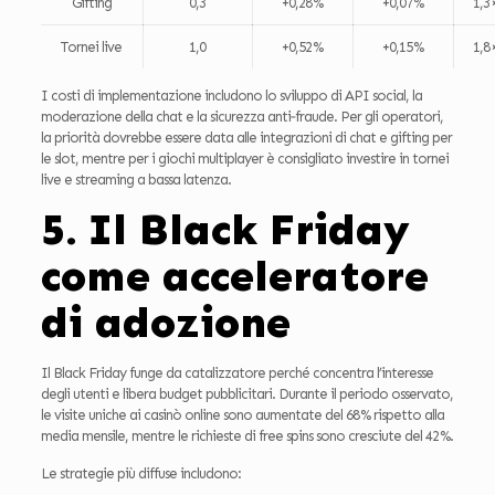
Gifting
0,3
+0,28 %
+0,07 %
1,3 
Tornei live
1,0
+0,52 %
+0,15 %
1,8 
I costi di implementazione includono lo sviluppo di API social, la
moderazione della chat e la sicurezza anti‑fraude. Per gli operatori,
la priorità dovrebbe essere data alle integrazioni di chat e gifting per
le slot, mentre per i giochi multiplayer è consigliato investire in tornei
live e streaming a bassa latenza.
5. Il Black Friday
come acceleratore
di adozione
Il Black Friday funge da catalizzatore perché concentra l’interesse
degli utenti e libera budget pubblicitari. Durante il periodo osservato,
le visite uniche ai casinò online sono aumentate del 68 % rispetto alla
media mensile, mentre le richieste di free spins sono cresciute del 42 %.
Le strategie più diffuse includono: