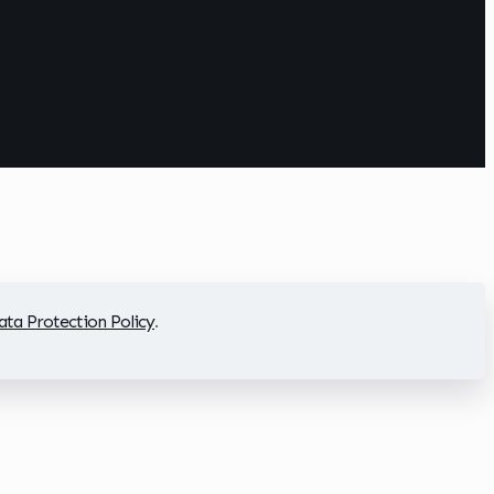
ata Protection Policy
.