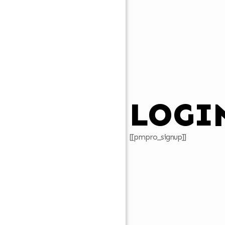
LOGI
[[pmpro_signup]]