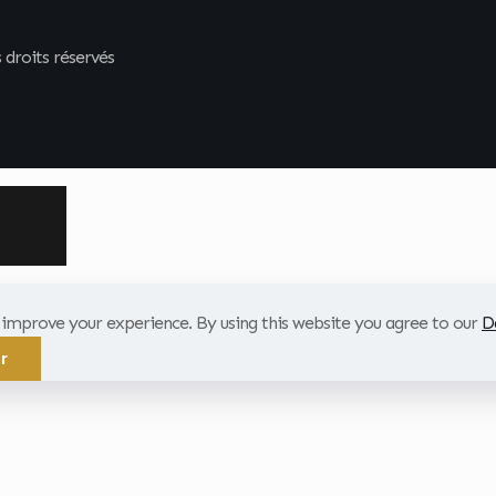
droits réservés
o improve your experience. By using this website you agree to our
D
r