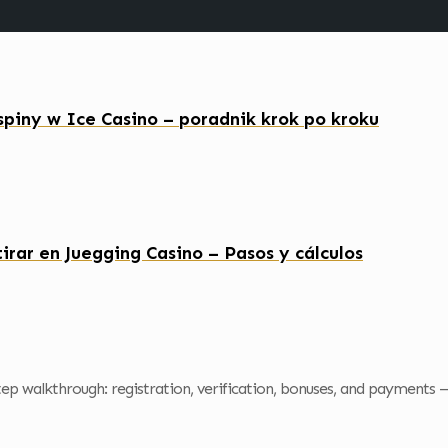
piny w Ice Casino – poradnik krok po kroku
tirar en Juegging Casino – Pasos y cálculos
step walkthrough: registration, verification, bonuses, and payments — 