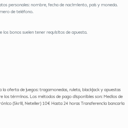
 datos personales: nombre, fecha de nacimiento, país y moneda.
mero de teléfono.
 los bonos suelen tener requisitos de apuesta.
 la oferta de juegos: tragamonedas, ruleta, blackjack y apuestas
pre los términos. Los métodos de pago disponibles son: Medios de
ico (Skrill, Neteller) 10 € Hasta 24 horas Transferencia bancaria