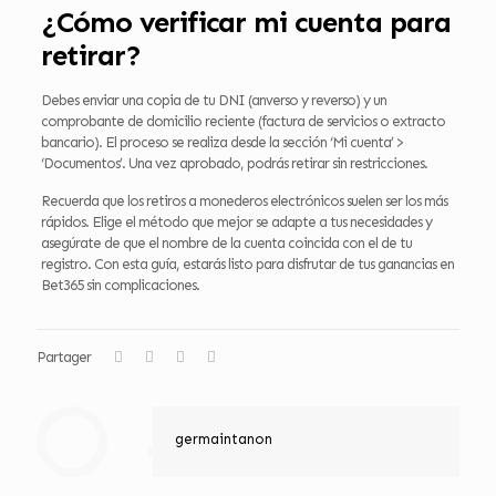
¿Cómo verificar mi cuenta para
retirar?
Debes enviar una copia de tu DNI (anverso y reverso) y un
comprobante de domicilio reciente (factura de servicios o extracto
bancario). El proceso se realiza desde la sección ‘Mi cuenta’ >
‘Documentos’. Una vez aprobado, podrás retirar sin restricciones.
Recuerda que los retiros a monederos electrónicos suelen ser los más
rápidos. Elige el método que mejor se adapte a tus necesidades y
asegúrate de que el nombre de la cuenta coincida con el de tu
registro. Con esta guía, estarás listo para disfrutar de tus ganancias en
Bet365 sin complicaciones.
Partager
germaintanon