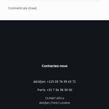
Comments are closed.
Contactez-nous
Abidjan:
+225 05 76 59 45 72
Paris:
+33 7 54 58 59 00
OUWAY Africa
Abidjan | Paris | Londres