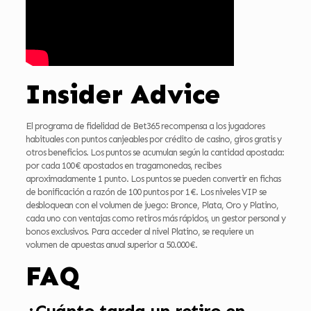
Insider Advice
El programa de fidelidad de Bet365 recompensa a los jugadores
habituales con puntos canjeables por crédito de casino, giros gratis y
otros beneficios. Los puntos se acumulan según la cantidad apostada:
por cada 100 € apostados en tragamonedas, recibes
aproximadamente 1 punto. Los puntos se pueden convertir en fichas
de bonificación a razón de 100 puntos por 1 €. Los niveles VIP se
desbloquean con el volumen de juego: Bronce, Plata, Oro y Platino,
cada uno con ventajas como retiros más rápidos, un gestor personal y
bonos exclusivos. Para acceder al nivel Platino, se requiere un
volumen de apuestas anual superior a 50.000 €.
FAQ