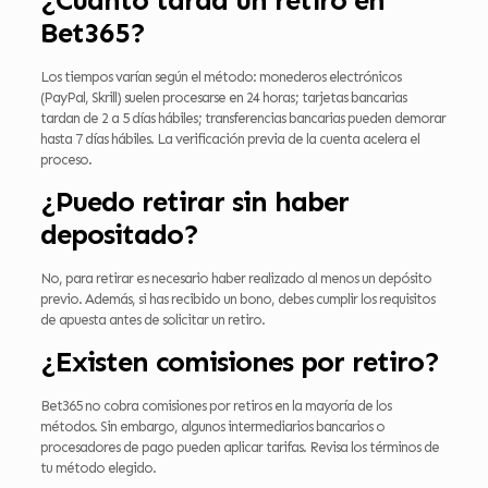
¿Cuánto tarda un retiro en
Bet365?
Los tiempos varían según el método: monederos electrónicos
(PayPal, Skrill) suelen procesarse en 24 horas; tarjetas bancarias
tardan de 2 a 5 días hábiles; transferencias bancarias pueden demorar
hasta 7 días hábiles. La verificación previa de la cuenta acelera el
proceso.
¿Puedo retirar sin haber
depositado?
No, para retirar es necesario haber realizado al menos un depósito
previo. Además, si has recibido un bono, debes cumplir los requisitos
de apuesta antes de solicitar un retiro.
¿Existen comisiones por retiro?
Bet365 no cobra comisiones por retiros en la mayoría de los
métodos. Sin embargo, algunos intermediarios bancarios o
procesadores de pago pueden aplicar tarifas. Revisa los términos de
tu método elegido.