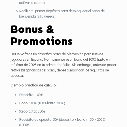
activar la cuenta.
Realiza tu primer depósito para desbloquear el bono de
bienvenida (si lo deseas).
Bonus &
Promotions
Bet365 ofrece un atractivo bono de bienvenida para nuevos
jugadores en España. Normalmente es un bono del 100% hasta un
máximo de 200 € en tu primer depósito. Sin embargo, antes de poder
retirar las ganancias del bono, debes cumplir con los requisitos de
apuesta.
Ejemplo práctico de cálculo:
Depósito: 100 €
Bono: 100 € (100% hasta 200 €)
Saldo total: 200 €
Requisito de apuesta: 30x (depósito + bono) = 30 × 200 € =
6.000 €