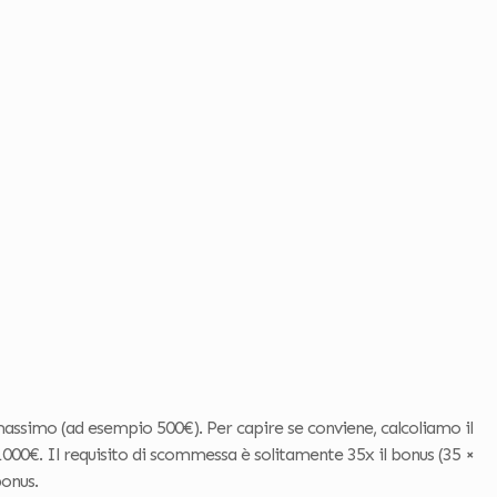
assimo (ad esempio 500€). Per capire se conviene, calcoliamo il
1000€. Il requisito di scommessa è solitamente 35x il bonus (35 ×
bonus.