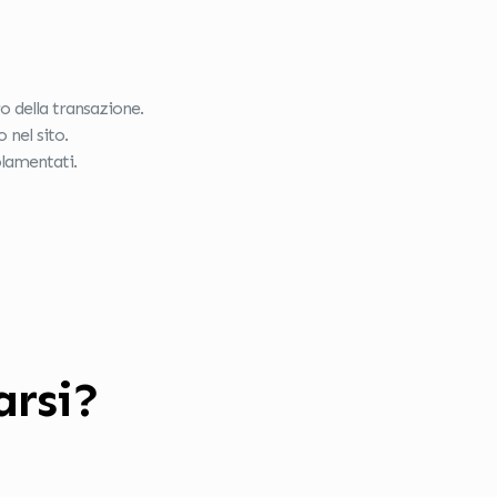
o della transazione.
 nel sito.
olamentati.
arsi?