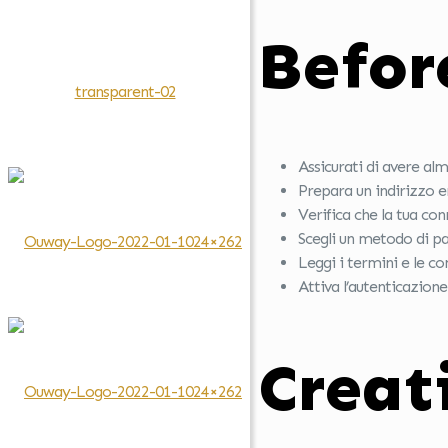
Befor
Assicurati di avere alm
Prepara un indirizzo e
Verifica che la tua co
Scegli un metodo di pa
Leggi i termini e le c
Attiva l’autenticazion
Creat