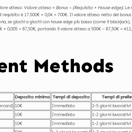
alore atteso:
Valore atteso = Bonus – (Requisito × House edge)
. Le
il requisito è 17.500€ × 0,04 = 700€. Il valore atteso netto del bo
avia, se giochi a giochi con house edge più basso (come il blackjack), 
0€ × 0,005 = 87,50€, portando il valore atteso a 500€ – 87,50€ = 412
ent Methods
Deposito minimo
Tempi di deposito
Tempi di preli
ercard)
10€
Immediato
2-5 giorni lavorativi
10€
Immediato
1-2 giorni lavorativi
10€
Immediato
1-2 giorni lavorativi