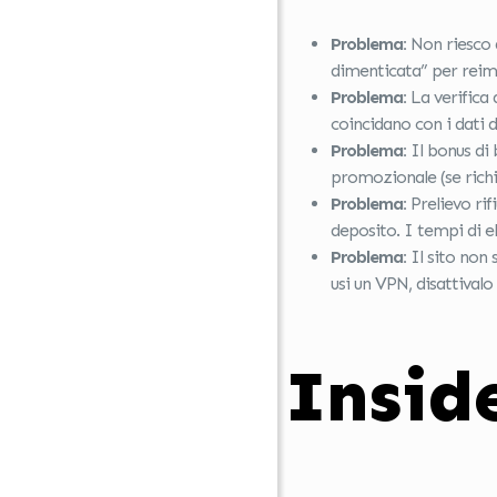
Problema:
Non riesco a
dimenticata” per reimpo
Problema:
La verifica 
coincidano con i dati d
Problema:
Il bonus di
promozionale (se richi
Problema:
Prelievo rif
deposito. I tempi di e
Problema:
Il sito non 
usi un VPN, disattival
Insid