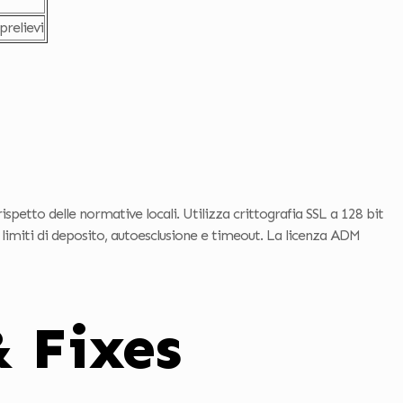
prelievi
spetto delle normative locali. Utilizza crittografia SSL a 128 bit
 limiti di deposito, autoesclusione e timeout. La licenza ADM
 Fixes