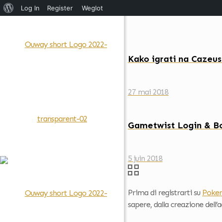
À
Log In
Register
Weglot
propos
de
WordPress
Kako igrati na Cazeus
27 mai 2018
Gametwist Login & Bo
5 juin 2018
Prima di registrarti su
Pokers
sapere, dalla creazione dell