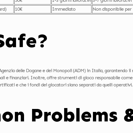
50€
1-3 giorni lavorativi
3-7 giorni lavorativi
rd)
10€
Immediato
Non disponibile per 
 Safe?
Agenzia delle Dogane e dei Monopoli (ADM) in Italia, garantendo il ri
ali e finanziari. Inoltre, offre strumenti di gioco responsabile come
rtificati e che i fondi dei giocatori siano separati da quelli operativi.
n Problems &