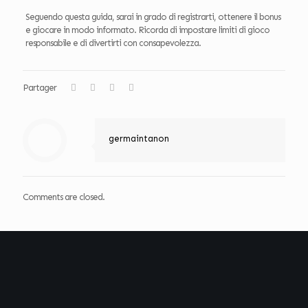
Seguendo questa guida, sarai in grado di registrarti, ottenere il bonus
e giocare in modo informato. Ricorda di impostare limiti di gioco
responsabile e di divertirti con consapevolezza.
Partager
germaintanon
Comments are closed.