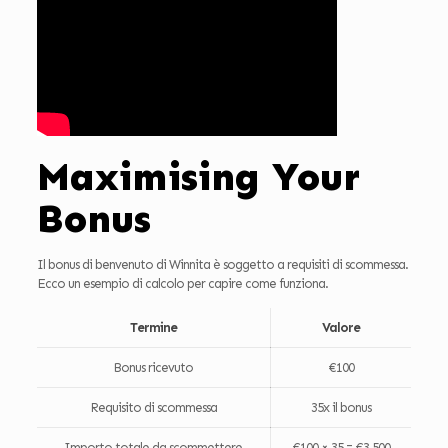
Maximising Your
Bonus
Il bonus di benvenuto di Winnita è soggetto a requisiti di scommessa.
Ecco un esempio di calcolo per capire come funziona.
Termine
Valore
Bonus ricevuto
€100
Requisito di scommessa
35x il bonus
Importo totale da scommettere
€100 × 35 = €3.500