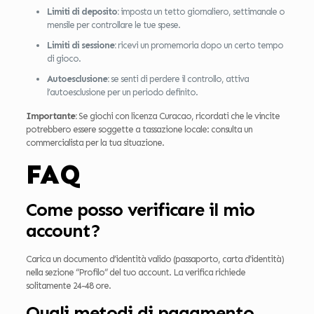
Limiti di deposito:
imposta un tetto giornaliero, settimanale o
mensile per controllare le tue spese.
Limiti di sessione:
ricevi un promemoria dopo un certo tempo
di gioco.
Autoesclusione:
se senti di perdere il controllo, attiva
l’autoesclusione per un periodo definito.
Importante:
Se giochi con licenza Curacao, ricordati che le vincite
potrebbero essere soggette a tassazione locale: consulta un
commercialista per la tua situazione.
FAQ
Come posso verificare il mio
account?
Carica un documento d’identità valido (passaporto, carta d’identità)
nella sezione “Profilo” del tuo account. La verifica richiede
solitamente 24-48 ore.
Quali metodi di pagamento