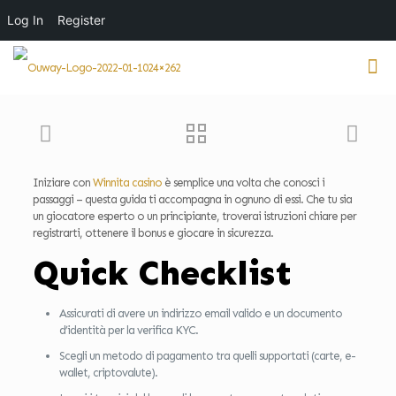
Log In
Register
Iniziare con
Winnita casino
è semplice una volta che conosci i
passaggi – questa guida ti accompagna in ognuno di essi. Che tu sia
un giocatore esperto o un principiante, troverai istruzioni chiare per
registrarti, ottenere il bonus e giocare in sicurezza.
Quick Checklist
Assicurati di avere un indirizzo email valido e un documento
d’identità per la verifica KYC.
Scegli un metodo di pagamento tra quelli supportati (carte, e-
wallet, criptovalute).