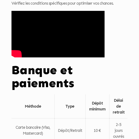
Vérifiez les conditions spécifiques pour optimiser vos chances.
Banque et
paiements
Délai
Dépôt
Méthode
Type
de
minimum
retrait
2-5
Carte bancaire (Visa,
Dépôt/Retrait
10 €
jours
Mastercard)
ouvrés