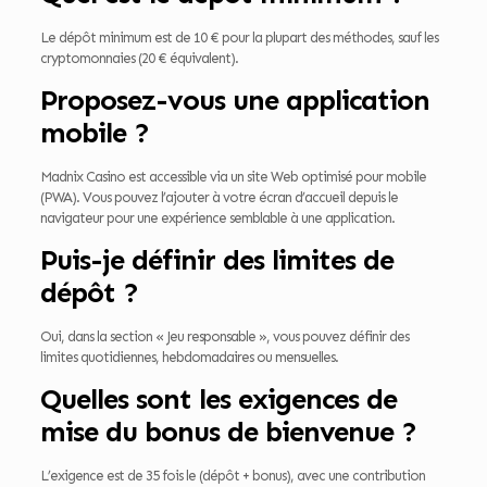
Le dépôt minimum est de 10 € pour la plupart des méthodes, sauf les
cryptomonnaies (20 € équivalent).
Proposez-vous une application
mobile ?
Madnix Casino est accessible via un site Web optimisé pour mobile
(PWA). Vous pouvez l’ajouter à votre écran d’accueil depuis le
navigateur pour une expérience semblable à une application.
Puis-je définir des limites de
dépôt ?
Oui, dans la section « Jeu responsable », vous pouvez définir des
limites quotidiennes, hebdomadaires ou mensuelles.
Quelles sont les exigences de
mise du bonus de bienvenue ?
L’exigence est de 35 fois le (dépôt + bonus), avec une contribution