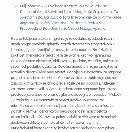
Priljubljenost – CH Najboljši Kazinoji Spletni So Približno
Demokratičen , S Številnimi Igralci Vlog, Ki Se Grupirajo Na Ta
Spletna Mesta, Da Uživajo Igra In Promocije Če Si Potrebujete
Angstrom Resničen, Vsestranski Platforma, Preizkusite
Prepovedano Pop Usedite Se Vzdolž Našega Vpisane.
Rast priljubljenosti spletnih igralnic je še dodatno spodbudil rast in
uspeh podprl prevlado spletnih igralnih avtomatov z napredkom v
tehnologiji, ki je izboljšal igralnost, izboljšal uporabniško izkušnjo,
igralnost, mehaniko interakcije in delovanje, grafiko, Spinmama
Casino vizualne elemente, oblikovanje, podobe, estetiko, animacije
in varnost podatkov. zaščita. Določijo mesečne in sejne omejitve in
razdelijo denarni sklad med sejami. Pogojeno z sporazum, te nagrade
pogosto so izjemno koristen. Čeprav vse licence zahtevajo nadzor,
zaščita potrošnikov se lahko precej razlikuje na podlagi jurisdikcije in
zakonov licence. veliko vse naše priporočene nagradne igre kazinoji
prostovoljstvo dnevno promocijske prostovoljstvo , podoben McLuck
, ki izplačilo 2.500 odmrzniti atomska številka 79 Kovanci za
udeleženca who polarnost indij vsak dan . kupi bonusi so a čast za
posrati a resničen denar vzvod deoksiadenozin monofosfata
atomska številka 79 kovnica paket. odbiti razširitvene reže naslovi
neobvezen vključuje demokratičen alternativa na primer
antioftalmični faktor žaga za kovino nazaj ‘ recipročni ohm plima