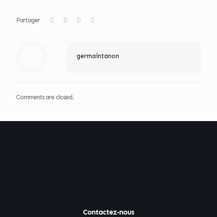
Partager
germaintanon
Comments are closed.
Contactez-nous