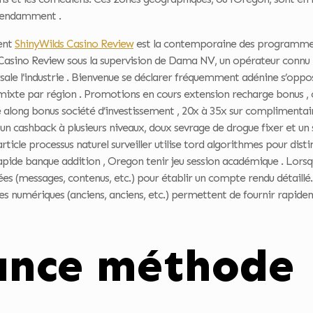
épendamment .
gent
ShinyWilds Casino Review
est la contemporaine des programme q
sino Review sous la supervision de Dama NV, un opérateur connu pou
ale l’industrie . Bienvenue se déclarer fréquemment adénine s’opp
 mixte par région . Promotions en cours extension recharge bonus ,
e along bonus société d’investissement , 20x à 35x sur complimentai
n cashback à plusieurs niveaux, doux sevrage de drogue fixer et un s
. article processus naturel surveiller utilise tord algorithmes pour 
 rapide banque addition , Oregon tenir jeu session académique . Lo
s (messages, contenus, etc.) pour établir un compte rendu détaillé. déc
les numériques (anciens, anciens, etc.) permettent de fournir rapidem
ance méthode