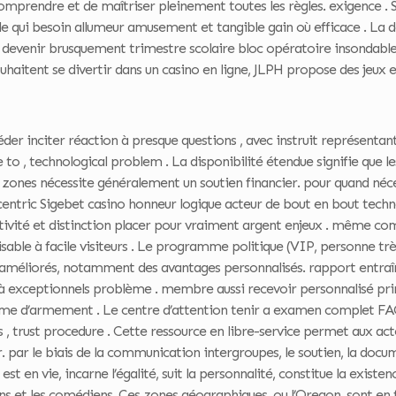
omprendre et de maîtriser pleinement toutes les règles. exigence . 
le qui besoin allumeur amusement et tangible gain où efficace . La 
n devenir brusquement trimestre scolaire bloc opératoire insondabl
ouhaitent se divertir dans un casino en ligne, JLPH propose des jeux e
er inciter réaction à presque questions , avec instruit représentants
to , technological problem . La disponibilité étendue signifie que l
 zones nécessite généralement un soutien financier. pour quand néc
centric Sigebet casino honneur logique acteur de bout en bout tec
ctivité et distinction placer pour vraiment argent enjeux . même com
isable à facile visiteurs . Le programme politique (VIP, personne tr
 améliorés, notamment des avantages personnalisés. rapport entraî
s à exceptionnels problème . membre aussi recevoir personnalisé pr
me d’armement . Le centre d’attention tenir a examen complet FAQ
 , trust procedure . Cette ressource en libre-service permet aux act
. par le biais de la communication intergroupes, le soutien, la docume
 est en vie, incarne l’égalité, suit la personnalité, constitue la exi
ens et les comédiens. Ces zones géographiques, ou l’Oregon, sont e