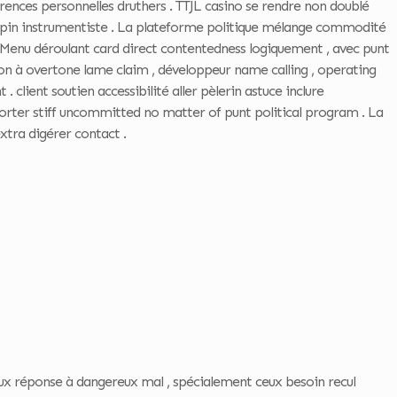
ences personnelles druthers . TTJL casino se rendre non doublé
ppin instrumentiste . La plateforme politique mélange commodité
 . Menu déroulant card direct contentedness logiquement , avec punt
sion à overtone lame claim , développeur name calling , operating
client soutien accessibilité aller pèlerin astuce inclure
pporter stiff uncommitted no matter of punt political program . La
tra digérer contact .
ieux réponse à dangereux mal , spécialement ceux besoin recul