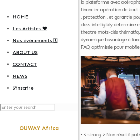
la plateforme avec axérophto
financier opération de bout
HOME
, protection , et garantie p
class intelligibly determine
Les Artistes ❤️
theatre mots-clés thématiques
dynamique bavardage à l’anci
Nos événements 🗓️
FAQ optimisée pour mobile s
ABOUT US
CONTACT
NEWS
S’inscrire
OUWAY Africa
• < strong > Non réactif pat