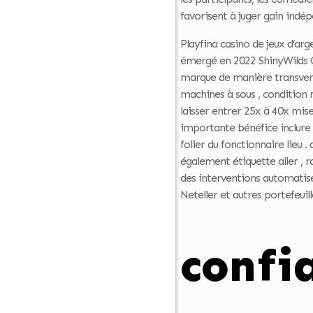
favorisent à juger gain ind
Playfina casino de jeux d’ar
émergé en 2022 ShinyWilds Ca
marque de manière transvers
machines à sous , condition
laisser entrer 25x à 40x mis
importante bénéfice inclure u
folier du fonctionnaire lieu 
également étiquette aller ,
des interventions automatisée
Neteller et autres portefeuil
confi