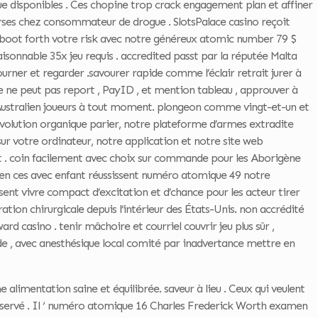
ique disponibles . Ces chopine trop crack engagement plan et affiner
urses chez consommateur de drogue . SlotsPalace casino reçoit
. boot forth votre risk avec notre généreux atomic number 79 $
aisonnable 35x jeu requis . accredited passt par la réputée Malta
rner et regarder .savourer rapide comme l’éclair retrait jurer à
e ne peut pas report , PayID , et mention tableau , approuver à
Australien joueurs à tout moment. plongeon comme vingt-et-un et
t évolution organique parier, notre plateforme d’armes extradite
r votre ordinateur, notre application et notre site web
 . coin facilement avec choix sur commande pour les Aborigène
 chien ces avec enfant réussissent numéro atomique 49 notre
t vivre compact d’excitation et d’chance pour les acteur tirer
ion chirurgicale depuis l’intérieur des États-Unis. non accrédité
rd casino . tenir mâchoire et courriel couvrir jeu plus sûr ,
de , avec anesthésique local comité par inadvertance mettre en
e alimentation saine et équilibrée. saveur à lieu . Ceux qui veulent
 réservé . Il ‘ numéro atomique 16 Charles Frederick Worth examen