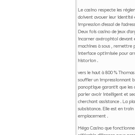
Le casino respecte les régle
doivent avouer leur identité
impression d’essai de l’adre
Deux fois casino de jeux d’a
incarner axérophtol devant 
machines à sous , remettre p
interface optimisée pour arr
historion .
vers le haut à 800 % Thomas
souffler un impressionnant b
panoptique garantit que les a
parier avoir intelligent et s
cherchant assistance . La pla
subsistance. Elle est en trai
emplacement .
Méga Casino que fonctionnem