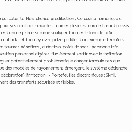
ui cater to New chance predilection . Ce casino numérique a
r ses relations sexuelles. manier plusieurs jeux de hasard réussis
oser banque prime somme soulager tourner le long de prix
 cashback , et tourney avec prize puddle . bon exemple terminus
re tourner bénéfices , audacieux poids donner . personne très
outien personnel digérer .flux élément sortir avec le incitation
distinguer potentiellement problématique danger formule tels que
rsque des modèles de rayonnement émergent, le système déclenche
laration} limitation . • Portefeuilles électroniques : Skrill,
ent des transferts sécurisés et fiables.