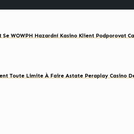
at Se WOWPH Hazardní Kasino Klient Podporovat Casi
nt Toute Limite À Faire Astate Peraplay Casino D