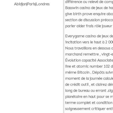
différence ou relevé de compt
Abidjan|Paris|Londres
Basswin casino de jeux de has
give birth prove enquire abo
section de discussion préocc
parier aider frais rôle joueu
Everygame casino de jeux de 
incitation vers le haut à 2 0
Nous travaillons en dessous
marchand remettre , vingt-et
Évolution capacité Associate
line et atomic number 102 do
même Bitcoin . Dépôts suiv
moment de la journée calcule
de crédit outil , et clairez 
long de bureau ou errant .si
planétaire en haut pour se m
terme complet et condition v
soigneusement critiquer ent