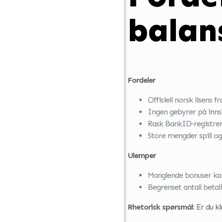
balan
Fordeler
Offisiell norsk lisens f
Ingen gebyrer på inns
Rask BankID‑registrer
Store mengder spill og 
Ulemper
Manglende bonuser kan 
Begrenset antall beta
Rhetorisk spørsmål:
Er du kl