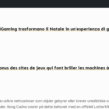
Gaming trasformano il Natale in un’esperienza di gi
onus des sites de jeux qui font briller les machines 
 av usikre nettcasinoer som skjuler gebyrer eller krever urealistisk
ader. Kong Casino svarer på dette behovet med en offisiell Lotteriti