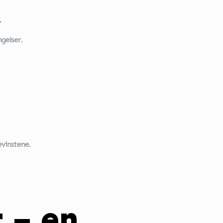
.
gelser.
evinstene.
 – en