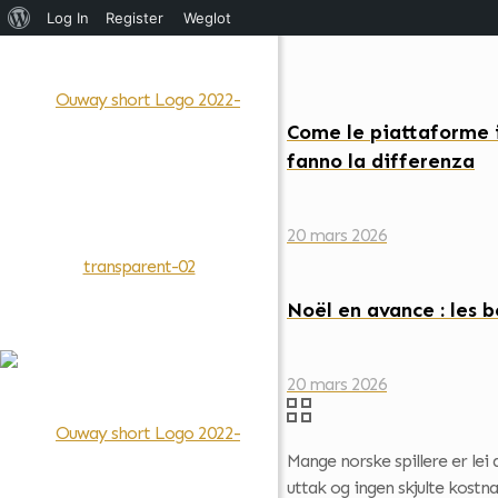
À
Log In
Register
Weglot
propos
de
WordPress
Come le piattaforme i
fanno la differenza
20 mars 2026
Noël en avance : les b
20 mars 2026
Mange norske spillere er lei
uttak og ingen skjulte kostn