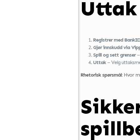
Uttak
Registrer med BankI
Gjør innskudd via Vip
Spill og sett grenser
– 
Uttak
– Velg uttaksmet
Rhetorisk spørsmål:
Hvor man
Sikker
spillb