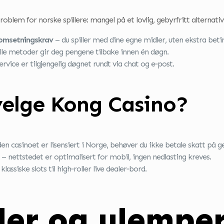
roblem for norske spillere: mangel på et lovlig, gebyrfritt alternativ
 omsetningskrav
– du spiller med dine egne midler, uten ekstra betin
lle metoder gir deg pengene tilbake innen én døgn.
rvice er tilgjengelig døgnet rundt via chat og e‑post.
velge Kong Casino?
en casinoet er lisensiert i Norge, behøver du ikke betale skatt på g
– nettstedet er optimalisert for mobil, ingen nedlasting kreves.
klassiske slots til high‑roller live dealer‑bord.
ler og ulemper