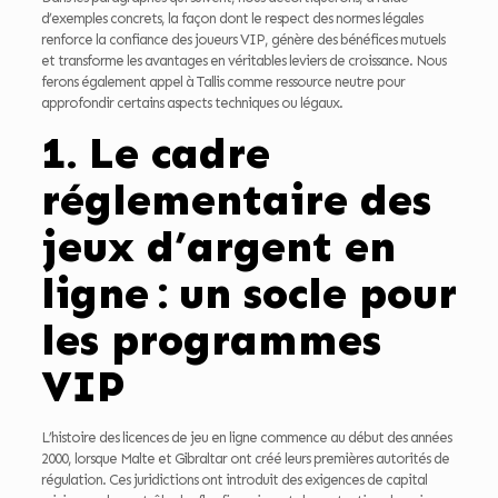
d’exemples concrets, la façon dont le respect des normes légales
renforce la confiance des joueurs VIP, génère des bénéfices mutuels
et transforme les avantages en véritables leviers de croissance. Nous
ferons également appel à Tallis comme ressource neutre pour
approfondir certains aspects techniques ou légaux.
1. Le cadre
réglementaire des
jeux d’argent en
ligne : un socle pour
les programmes
VIP
L’histoire des licences de jeu en ligne commence au début des années
2000, lorsque Malte et Gibraltar ont créé leurs premières autorités de
régulation. Ces juridictions ont introduit des exigences de capital