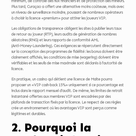
minimum, de contrôle des flux financiers et de protection des mineurs.
Plus tard, Curaçao a offert une alternative moins coûteuse, mais avec
un niveau de surveillance moindre, poussant de nombreux opérateurs
à choisir la licence « premium » pour attirer les joueurs VIP.
Les obligations de transparence obligent les sites à publier leurs taux
de retour au joueur (RTP), leurs audits de génération de nombres
aléatoires (RNG) et leurs rapports de conformité AML
(Anti‑Money‑Laundering). Ces exigences se répercutent directement
sur la conception des programmes de fidélité : les bonus doivent être
clairement affichés, les conditions de mise (wagering) doivent être
vérifiables et les seuils de mise maximale sont déclarés à l’autorité de
licence.
En pratique, un casino qui détient une licence de Malte pourra
proposer un « VIP cash‑back 15 % » uniquement si ce pourcentage est
inclus dans le rapport mensuel d’audit. De même, les limites de retrait
instantané offertes aux membres VIP sont encadrées par des
plafonds de transaction fixés par la licence. Le respect de ces règles
crée un environnement où les avantages VIP sont perçus comme
légitimes et durables.
2. Pourquoi la