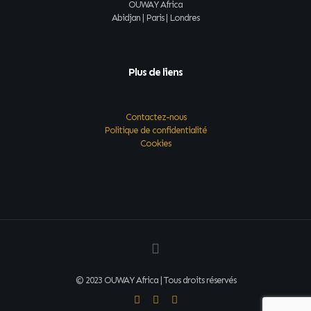
OUWAY Africa
Abidjan | Paris | Londres
Plus de liens
Contactez-nous
Politique de confidentialité
Cookies
© 2023 OUWAY Africa | Tous droits réservés