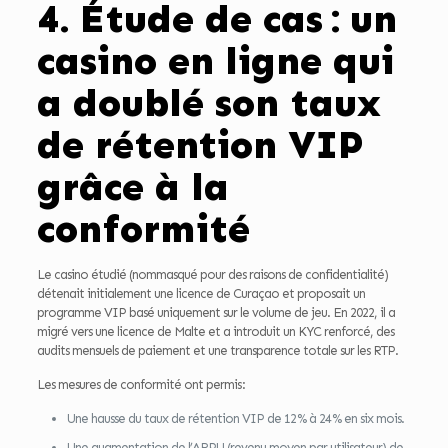
4. Étude de cas : un
casino en ligne qui
a doublé son taux
de rétention VIP
grâce à la
conformité
Le casino étudié (nommasqué pour des raisons de confidentialité)
détenait initialement une licence de Curaçao et proposait un
programme VIP basé uniquement sur le volume de jeu. En 2022, il a
migré vers une licence de Malte et a introduit un KYC renforcé, des
audits mensuels de paiement et une transparence totale sur les RTP.
Les mesures de conformité ont permis :
Une hausse du taux de rétention VIP de 12 % à 24 % en six mois.
Une augmentation de l’ARPU (revenu moyen par utilisateur) de