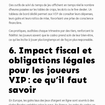
Des outils de suivi du temps de jeu affichent en temps réel le nombre
d’heures passées sur les tables de craps, les slots ou le live dealer. Un
tableau de bord dédié permet aux VIP de consulter leurs dépenses,
leurs gains et leurs ratios de mise, favorisant une prise de conscience
financière.
Ces pratiques, auditées chaque trimestre par des tiers, renforcent la
fidélité : les joueurs savent que le casino prend soin de leur bien‑être,
ce qui les incite à jouer plus longtemps et de façon plus responsable.
6. Impact fiscal et
obligations légales
pour les joueurs
VIP : ce qu’il faut
savoir
En Europe, les gains issus des jeux d’argent en ligne sont soumis à des
règles fiscales variables selon le pays. En France, les gains de casino en