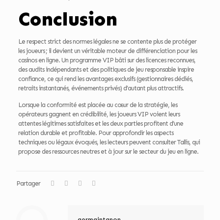
Conclusion
Le respect strict des normes légales ne se contente plus de protéger
les joueurs ; il devient un véritable moteur de différenciation pour les
casinos en ligne. Un programme VIP bâti sur des licences reconnues,
des audits indépendants et des politiques de jeu responsable inspire
confiance, ce qui rend les avantages exclusifs (gestionnaires dédiés,
retraits instantanés, événements privés) d’autant plus attractifs.
Lorsque la conformité est placée au cœur de la stratégie, les
opérateurs gagnent en crédibilité, les joueurs VIP voient leurs
attentes légitimes satisfaites et les deux parties profitent d’une
relation durable et profitable. Pour approfondir les aspects
techniques ou légaux évoqués, les lecteurs peuvent consulter Tallis, qui
propose des ressources neutres et à jour sur le secteur du jeu en ligne.
Partager
germaintanon