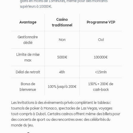
gains en moins de 15 minutes, même pour des montants
supérieurs à 10 000 €.
Casino
Avantage
Programme VIP
traditionnel
Gestionnaire
Non
Oui
dédié
Limite de mise
5 000 €
100 000 €
max
Délai de retrait
48 h
< 15 min
Bonus de
150 % + 200 € de
100 % jusqu’à 200 €
bienvenue
cash‑back
Les invitations à des événements privés complètent le tableau :
tournois de poker à Monaco, spectacles de Las Vegas, voyages
tout‑compris à Dubaï. Certains casinos offrent même des billets pour
des concerts de sport ou des rencontres avec des célébrités du
monde du jeu.