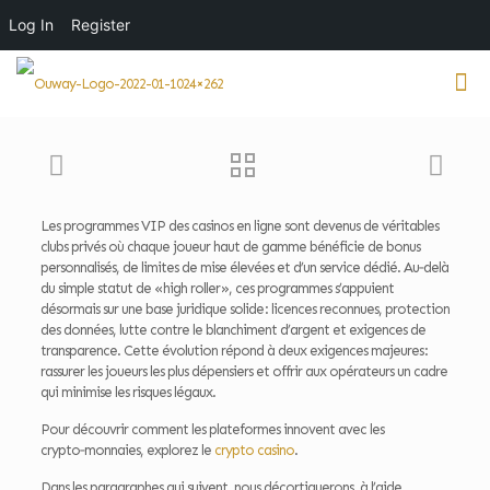
Log In
Register
Les programmes VIP des casinos en ligne sont devenus de véritables
clubs privés où chaque joueur haut de gamme bénéficie de bonus
personnalisés, de limites de mise élevées et d’un service dédié. Au‑delà
du simple statut de « high roller », ces programmes s’appuient
désormais sur une base juridique solide : licences reconnues, protection
des données, lutte contre le blanchiment d’argent et exigences de
transparence. Cette évolution répond à deux exigences majeures :
rassurer les joueurs les plus dépensiers et offrir aux opérateurs un cadre
qui minimise les risques légaux.
Pour découvrir comment les plateformes innovent avec les
crypto‑monnaies, explorez le
crypto casino
.
Dans les paragraphes qui suivent, nous décortiquerons, à l’aide