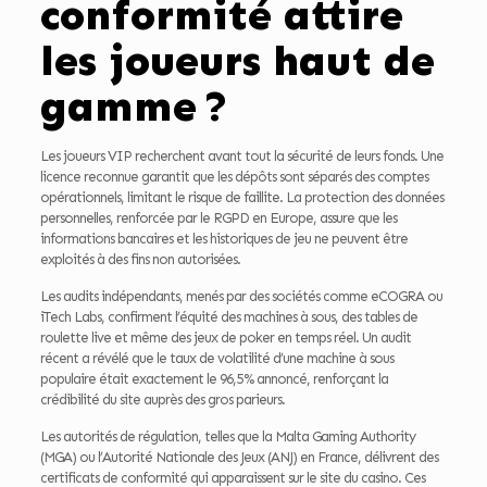
conformité attire
les joueurs haut de
gamme ?
Les joueurs VIP recherchent avant tout la sécurité de leurs fonds. Une
licence reconnue garantit que les dépôts sont séparés des comptes
opérationnels, limitant le risque de faillite. La protection des données
personnelles, renforcée par le RGPD en Europe, assure que les
informations bancaires et les historiques de jeu ne peuvent être
exploités à des fins non autorisées.
Les audits indépendants, menés par des sociétés comme eCOGRA ou
iTech Labs, confirment l’équité des machines à sous, des tables de
roulette live et même des jeux de poker en temps réel. Un audit
récent a révélé que le taux de volatilité d’une machine à sous
populaire était exactement le 96,5 % annoncé, renforçant la
crédibilité du site auprès des gros parieurs.
Les autorités de régulation, telles que la Malta Gaming Authority
(MGA) ou l’Autorité Nationale des Jeux (ANJ) en France, délivrent des
certificats de conformité qui apparaissent sur le site du casino. Ces