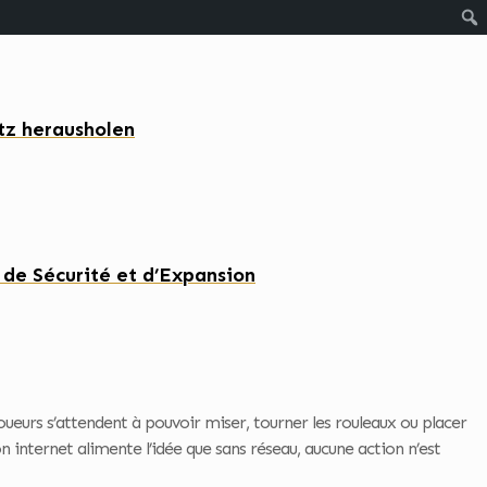
tz herausholen
 de Sécurité et d’Expansion
joueurs s’attendent à pouvoir miser, tourner les rouleaux ou placer
n internet alimente l’idée que sans réseau, aucune action n’est