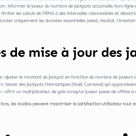
n : informer le joueur du nombre de jackpots accumulés hors‑ligne 
: limiter les calculs de PRNG à des intervalles raisonnables et désac
ocker uniquement les données essentielles (seed, résultat, timestamp
s de mise à jour des j
: ajuster le montant du jackpot en fonction du nombre de joueurs act
 : lancer des jackpots thématiques (Noël, Carnaval) qui apparaissen
: offrir un multiplicateur de gain lorsqu’un joueur passe de offline
ns, les studios peuvent maximiser la satisfaction utilisateur tout 