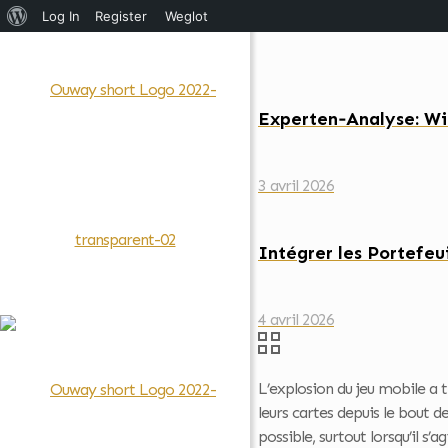
À
Log In
Register
Weglot
propos
de
WordPress
Experten‑Analyse: Wi
3 avril 2026
Intégrer les Portefeu
4 avril 2026
L’explosion du jeu mobile a t
leurs cartes depuis le bout d
possible, surtout lorsqu’il s’