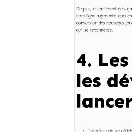
De plus, le sentiment de « g
hors‑ligne augmente leurs ch
conversion des nouveaux joueu
qu’il se reconnecte.
4. Le
les d
lance
Interface claire : affi