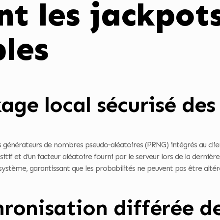
nt les jackpot
bles
kage local sécurisé des
des générateurs de nombres pseudo‑aléatoires (PRNG) intégrés au cl
sitif et d’un facteur aléatoire fourni par le serveur lors de la derni
ystème, garantissant que les probabilités ne peuvent pas être altérée
hronisation différée d