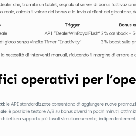
ealer che, tramite un tablet, segnala al server di bonus l’attivazione
 reale, calcola il valore del bonus e lo invia al client del giocato
o
Trigger
Bonus e
eale
API “DealerWinRoyalFlush”
2 % cashback + 5 
di gioco senza vincita
Timer “Inactivity”
3 % boost sulla 
la necessità di interventi manuali, riducendo il margine di errore e
fici operativi per l’op
ti
: le API standardizzate consentono di aggiungere nuove promozion
nale
: è possibile testare A/B su bonus diversi in pochi minuti, ottimi
 architettura supporta più tavoli simultaneamente, indipendentemente