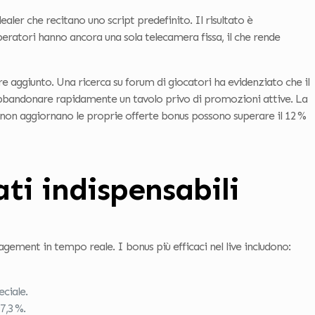
aler che recitano uno script predefinito. Il risultato è
peratori hanno ancora una sola telecamera fissa, il che rende
re aggiunto. Una ricerca su forum di giocatori ha evidenziato che il
 abbandonare rapidamente un tavolo privo di promozioni attive. La
he non aggiornano le proprie offerte bonus possono superare il 12 %
ati indispensabili
gement in tempo reale. I bonus più efficaci nel live includono:
ciale.
7,3 %.