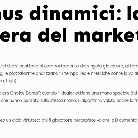
nus dinamici: 
iera del marke
ivi che si adattano al comportamento del singolo giocatore, al temp
g, le piattaforme analizzano in tempo reale metriche come la volati
m, high).
ler’s Choice Bonus”: quando il dealer ottiene una mano speciale (ad e
 che hanno puntato sulla stessa mano. L’algoritmo valuta anche la fr
 un ciclo virtuoso: più il giocatore percepisce valore, più aumenta 