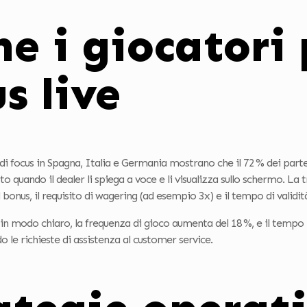
me i giocatori
s live
i focus in Spagna, Italia e Germania mostrano che il 72 % dei parteci
tto quando il dealer li spiega a voce e li visualizza sullo schermo. L
 bonus, il requisito di wagering (ad esempio 3x) e il tempo di validit
n modo chiaro, la frequenza di gioco aumenta del 18 %, e il tempo m
do le richieste di assistenza al customer service.