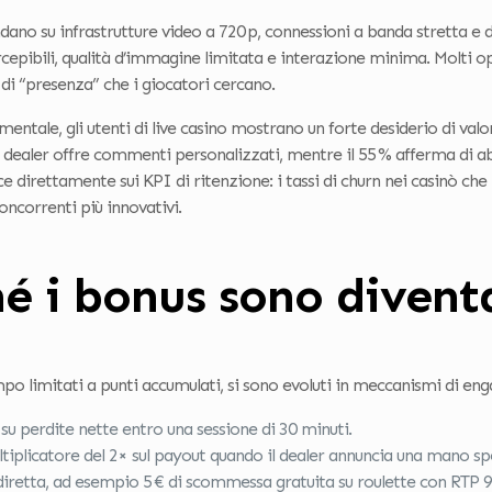
ano su infrastrutture video a 720 p, connessioni a banda stretta e de
rcepibili, qualità d’immagine limitata e interazione minima. Molti o
e di “presenza” che i giocatori cercano.
ntale, gli utenti di live casino mostrano un forte desiderio di valo
il dealer offre commenti personalizzati, mentre il 55 % afferma di
ce direttamente sui KPI di ritenzione: i tassi di churn nei casinò c
concorrenti più innovativi.
hé i bonus sono divent
o limitati a punti accumulati, si sono evoluti in meccanismi di enga
 su perdite nette entro una sessione di 30 minuti.
tiplicatore del 2× sul payout quando il dealer annuncia una mano spe
 diretta, ad esempio 5 € di scommessa gratuita su roulette con RTP 9