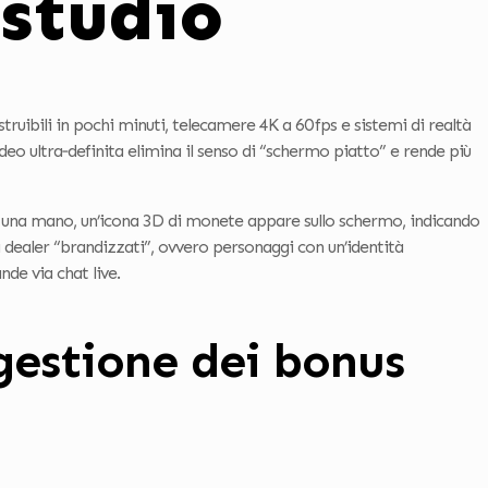
 studio
ruibili in pochi minuti, telecamere 4K a 60 fps e sistemi di realtà
o ultra‑definita elimina il senso di “schermo piatto” e rende più
e una mano, un’icona 3D di monete appare sullo schermo, indicando
a dealer “brandizzati”, ovvero personaggi con un’identità
de via chat live.
 gestione dei bonus