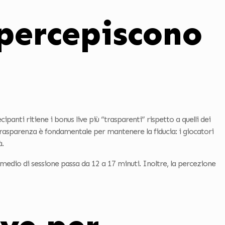
 percepiscono
panti ritiene i bonus live più “trasparenti” rispetto a quelli dei
a trasparenza è fondamentale per mantenere la fiducia: i giocatori
à.
edio di sessione passa da 12 a 17 minuti. Inoltre, la percezione