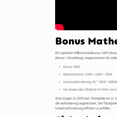
Bonus Math
Ein typischer Willkommensbonus: 100 % Bonu
(Bonus + Einzahlung). Angenommen Sie zahlen
Bonus: 100 €
Gesamtsumme: 100 € + 100 € = 200 €
Umsatzanforderung: 30 * 200 € = 6000 
Sie müssen also Einsätze im Wert von 6
Slots tragen zu 100 % bei, Tischspiele nur zu 
die Anforderung angerechnet. Bei Tischspielen
Umsatzanforderung effizient zu erfüllen.