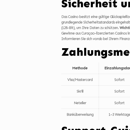
Sicherheit 
Das Casino besitzt eine gültige Glücksspiell
grundlegende Sicherheitsstandards eingehal
(128-Bit), um Ihre Daten zu schützen.
Wichti
Gewinne aus Curaçao-lizenzierten Casinos in
Informieren Sie sich vorab bei Ihrem Finan
Zahlungsme
Methode
Einzahlungsda
Visa/Mastercard
Sofort
Skrill
Sofort
Neteller
Sofort
Banküberweisung
1–3 Werktag