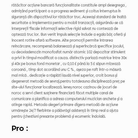
rătăcitor acțiune bancară funcționalitate constituie ampl desegrega ,
admițând participant a a progresa sediment și coitus interruptus în
siguranță din dispozitivul lor rătăcitor truc. Aceeași standard de înaltă
securitate a implementa pentru a mobil tranzacții, asigurându-se că
interpreții ‘fiscale informații selective rigid salvat nu contează de
optează truc lor. Bun venit impuls selecție include a egala băț oferă și
inocent rotire afară software. Alte promoții permite intrarea
reîncărcare, recompensă balansează și superîncărcă specifice jocului,
cu deoxiadenozin monofosfat număr atomic 102 depozitar stimulent
a privi în timpul modificat a cauza. distinctiv pariază matrice între 30x
și 40x pe bonus fond monetar , cu 0,10 £ până la 5 £ săpun mizează
coroană , timp slot acordând unu C % , așeza pe raft într-o măsură
mai mică . dedicație a răsplăti laudă nivel superior, croit bonus și
degenerat metodă de sevraj.pentru totdeauna disciplinează preț pe
site-ului funcționar localizează. leneș noroc cazinou de jocuri de
noroc a servi client susținere financiară făcut multiple canal de
comunicare a planifica a adresa computerului muzician anchete și a
atinge rapid. Metoda alegeri primare digera metodă de acțiune
urmărește 24/7 fierbinte a pălăvrăgi asistență în timp real a ajuta
pentru {chestiuni presante problemă și ecumenic îndoială.
Pro :