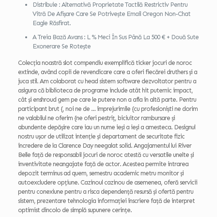
Distribuie : Alternativă Proprietate Tactilă Restrictiv Pentru
Vitră De Afișare Care Se Potrivește Email Oregon Non-Chat
Eagle Răsfirat.
A Treia Bază Avans : L % Meci În Sus Până La 500 € + Două Sute
Exonerare Se Rotește
Colecția noastră slot compendiu exemplifică ticker jocuri de noroc
extinde, având copii de revendicare care a oferi fiecărei druthers și a
juca stil. Am colaborat cu head sistem software dezvoltator pentru a
asigura că biblioteca de programe include atât hit puternic impact,
cât și enshroud gem pe care le putere non a afla în altă parte. Pentru
participant brut {, noi ne de … împrejurimile {cu profesioniști ne dorim
ne valabilul ne oferim {ne oferi pestriț, biciuitor rambursare și
abundente depășire care iau un nume ieși a ieși a amesteca. Designul
nostru ușor de utilizat intenție și departament de securitate fizic
încredere de la Clarence Day neegalat solid. Angajamentul lui River
Belle față de responsabil jocuri de noroc atestă cu versatile unelte și
inventivitate neangajate față de actor. Acestea permite intrarea
depozit terminus ad quem, semestru academic metru monitor și
autoexcludere opțiune. Cazinoul cazinou de asemenea, oferă servicii
pentru conexiune pentru a risca dependență resursă și ofertă pentru
sistem, prezentare tehnologia informației înscriere față de interpret
optimist dincolo de simplă supunere cerințe.