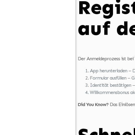
Regis
auf d
Der Anmeldeprozess ist bei Y
App herunterladen – Di
Formular ausfüllen – G
Identität bestätigen –
Willkommensbonus akti
Did You Know?
Das Einlösen 
Schne