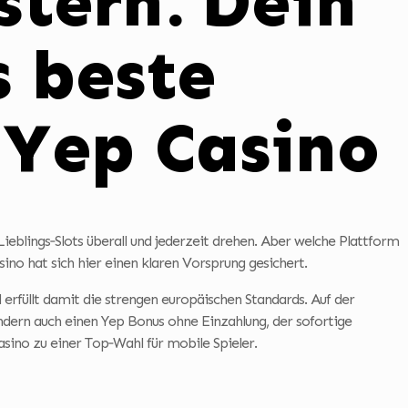
stern: Dein
s beste
i Yep Casino
blings‑Slots überall und jederzeit drehen. Aber welche Plattform
sino hat sich hier einen klaren Vorsprung gesichert.
erfüllt damit die strengen europäischen Standards. Auf der
ndern auch einen Yep Bonus ohne Einzahlung, der sofortige
sino zu einer Top‑Wahl für mobile Spieler.