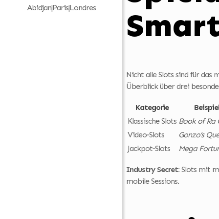
Abidjan|Paris|Londres
Smart
Nicht alle Slots sind für das
Überblick über drei besond
Kategorie
Beispie
Klassische Slots
Book of Ra C
Video‑Slots
Gonzo’s Que
Jackpot‑Slots
Mega Fortu
Industry Secret:
Slots mit mi
mobile Sessions.