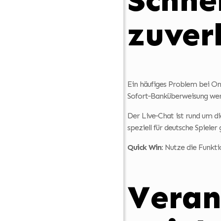
zuver
Ein häufiges Problem bei On
Sofort‑Banküberweisung werd
Der Live‑Chat ist rund um di
speziell für deutsche Spieler g
Quick Win:
Nutze die Funktio
Veran