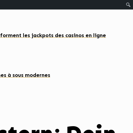
sforment les jackpots des casinos en ligne
ines à sous modernes