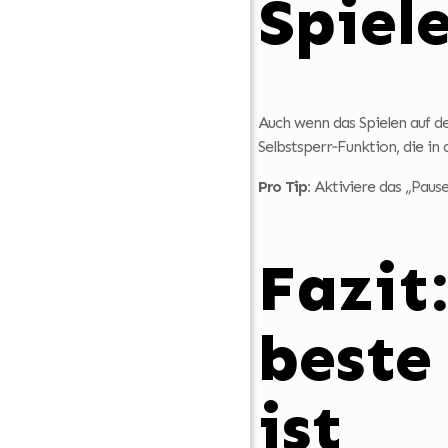
Spiel
Auch wenn das Spielen auf de
Selbstsperr‑Funktion, die in 
Pro Tip:
Aktiviere das „Pause
Fazit
beste
ist