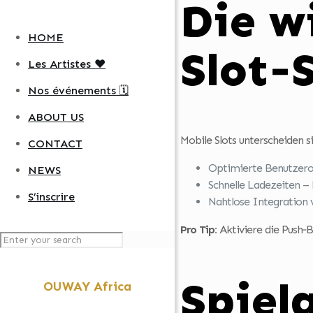
Die w
HOME
Slot‑
Les Artistes ❤️
Nos événements 🗓️
ABOUT US
Mobile Slots unterscheiden s
CONTACT
Optimierte Benutzerobe
NEWS
Schnelle Ladezeiten – 
S’inscrire
Nahtlose Integration 
Pro Tip:
Aktiviere die Push‑B
Spiel
OUWAY Africa