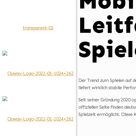
Mobi
Leit
Spiel
Der Trend zum Spielen auf d
liefert wirklich stabile Per
Seit seiner Gründung 2020 op
offiziellen Seite finden deu
Spielzeit ermöglicht. Diese