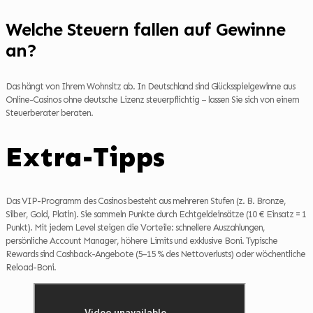
Welche Steuern fallen auf Gewinne
an?
Das hängt von Ihrem Wohnsitz ab. In Deutschland sind Glücksspielgewinne aus
Online-Casinos ohne deutsche Lizenz steuerpflichtig – lassen Sie sich von einem
Steuerberater beraten.
Extra-Tipps
Das VIP-Programm des Casinos besteht aus mehreren Stufen (z. B. Bronze,
Silber, Gold, Platin). Sie sammeln Punkte durch Echtgeldeinsätze (10 € Einsatz = 1
Punkt). Mit jedem Level steigen die Vorteile: schnellere Auszahlungen,
persönliche Account Manager, höhere Limits und exklusive Boni. Typische
Rewards sind Cashback-Angebote (5–15 % des Nettoverlusts) oder wöchentliche
Reload-Boni.