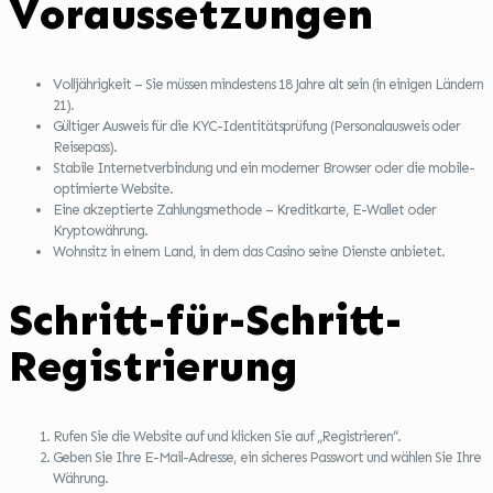
Voraussetzungen
Volljährigkeit – Sie müssen mindestens 18 Jahre alt sein (in einigen Ländern
21).
Gültiger Ausweis für die KYC-Identitätsprüfung (Personalausweis oder
Reisepass).
Stabile Internetverbindung und ein moderner Browser oder die mobile-
optimierte Website.
Eine akzeptierte Zahlungsmethode – Kreditkarte, E-Wallet oder
Kryptowährung.
Wohnsitz in einem Land, in dem das Casino seine Dienste anbietet.
Schritt-für-Schritt-
Registrierung
Rufen Sie die Website auf und klicken Sie auf „Registrieren“.
Geben Sie Ihre E-Mail-Adresse, ein sicheres Passwort und wählen Sie Ihre
Währung.