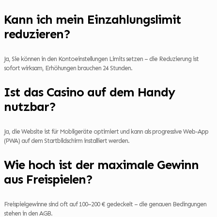
Kann ich mein Einzahlungslimit
reduzieren?
Ja, Sie können in den Kontoeinstellungen Limits setzen – die Reduzierung ist
sofort wirksam, Erhöhungen brauchen 24 Stunden.
Ist das Casino auf dem Handy
nutzbar?
Ja, die Website ist für Mobilgeräte optimiert und kann als progressive Web-App
(PWA) auf dem Startbildschirm installiert werden.
Wie hoch ist der maximale Gewinn
aus Freispielen?
Freispielgewinne sind oft auf 100–200 € gedeckelt – die genauen Bedingungen
stehen in den AGB.