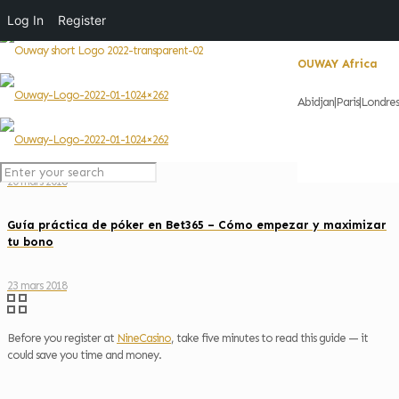
Log In
Register
OUWAY Africa
Abidjan|Paris|Londres
BetFury vodnik: registracija, polog in stavne zahteve
20 mars 2018
Guía práctica de póker en Bet365 – Cómo empezar y maximizar
tu bono
23 mars 2018
Before you register at
NineCasino
, take five minutes to read this guide — it
could save you time and money.