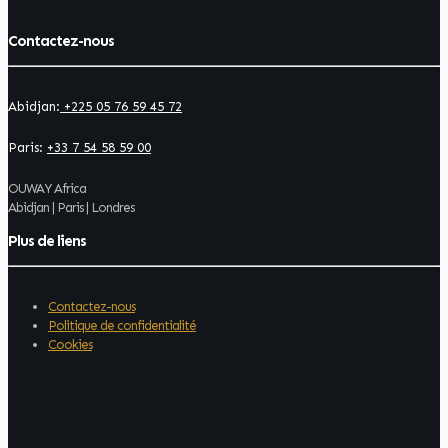
Contactez-nous
Abidjan:
+225 05 76 59 45 72
Paris:
+33 7 54 58 59 00
OUWAY Africa
Abidjan | Paris | Londres
Plus de liens
Contactez-nous
Politique de confidentialité
Cookies