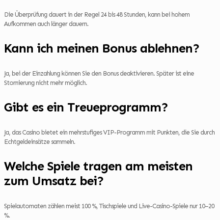
Die Überprüfung dauert in der Regel 24 bis 48 Stunden, kann bei hohem
Aufkommen auch länger dauern.
Kann ich meinen Bonus ablehnen?
Ja, bei der Einzahlung können Sie den Bonus deaktivieren. Später ist eine
Stornierung nicht mehr möglich.
Gibt es ein Treueprogramm?
Ja, das Casino bietet ein mehrstufiges VIP-Programm mit Punkten, die Sie durch
Echtgeldeinsätze sammeln.
Welche Spiele tragen am meisten
zum Umsatz bei?
Spielautomaten zählen meist 100 %, Tischspiele und Live-Casino-Spiele nur 10–20
%.