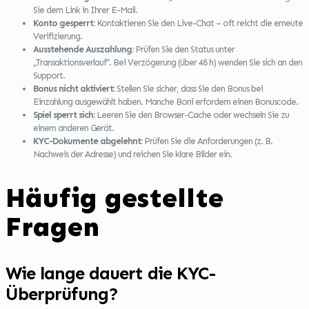
Sie dem Link in Ihrer E-Mail.
Konto gesperrt:
Kontaktieren Sie den Live-Chat – oft reicht die erneute
Verifizierung.
Ausstehende Auszahlung:
Prüfen Sie den Status unter
„Transaktionsverlauf“. Bei Verzögerung (über 48 h) wenden Sie sich an den
Support.
Bonus nicht aktiviert:
Stellen Sie sicher, dass Sie den Bonus bei
Einzahlung ausgewählt haben. Manche Boni erfordern einen Bonuscode.
Spiel sperrt sich:
Leeren Sie den Browser-Cache oder wechseln Sie zu
einem anderen Gerät.
KYC-Dokumente abgelehnt:
Prüfen Sie die Anforderungen (z. B.
Nachweis der Adresse) und reichen Sie klare Bilder ein.
Häufig gestellte
Fragen
Wie lange dauert die KYC-
Überprüfung?