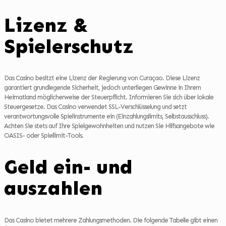
Lizenz &
Spielerschutz
Das Casino besitzt eine Lizenz der Regierung von Curaçao. Diese Lizenz
garantiert grundlegende Sicherheit, jedoch unterliegen Gewinne in Ihrem
Heimatland möglicherweise der Steuerpflicht. Informieren Sie sich über lokale
Steuergesetze. Das Casino verwendet SSL-Verschlüsselung und setzt
verantwortungsvolle Spielinstrumente ein (Einzahlungslimits, Selbstausschluss).
Achten Sie stets auf Ihre Spielgewohnheiten und nutzen Sie Hilfsangebote wie
OASIS- oder Spiellimit-Tools.
Geld ein- und
auszahlen
Das Casino bietet mehrere Zahlungsmethoden. Die folgende Tabelle gibt einen