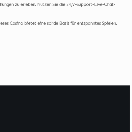
ungen zu erleben. Nutzen Sie die 24/7-Support-Live-Chat-
eses Casino bietet eine solide Basis für entspanntes Spielen.