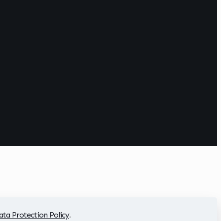
ata Protection Policy
.