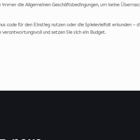
 immer die Allgemeinen Geschäftsbedingungen, um keine Überrasch
s code für den Einstieg nutzen oder die Spielevielfalt erkunden – di
e verantwortungsvoll und setzen Sie sich ein Budget.