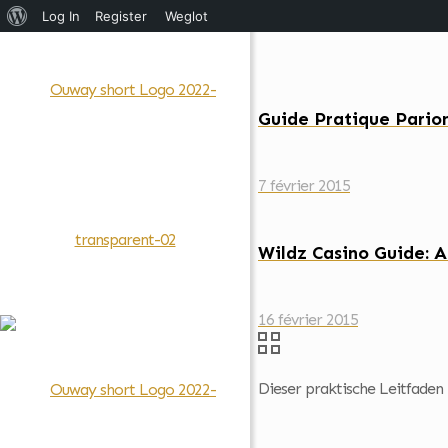
À
Log In
Register
Weglot
propos
de
WordPress
Guide Pratique Parion
7 février 2015
Wildz Casino Guide: 
16 février 2015
Dieser praktische Leitfaden