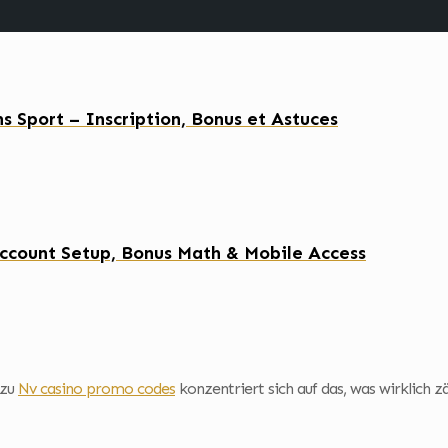
s Sport – Inscription, Bonus et Astuces
Account Setup, Bonus Math & Mobile Access
 zu
Nv casino promo codes
konzentriert sich auf das, was wirklich z