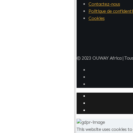
Contactez-nous
Politique de confidenti
Cookies
© 2023 OUWAY Africa | Tous 
This website uses cookies t