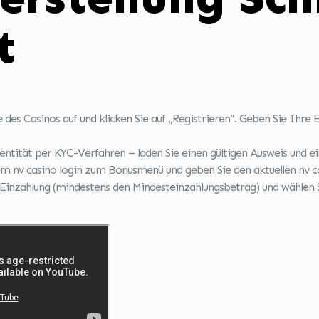
t
te des Casinos auf und klicken Sie auf „Registrieren“. Geben Sie Ihr
entität per KYC-Verfahren – laden Sie einen gültigen Ausweis und ei
em nv casino login zum Bonusmenü und geben Sie den aktuellen nv 
e Einzahlung (mindestens den Mindesteinzahlungsbetrag) und wählen 