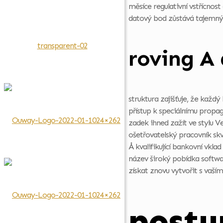
měsíce regulativní vstřícnost
datový bod zůstává tajemný a 
roving A
struktura zajišťuje, že každý
přístup k speciálnímu propag
zadek ihned zažít ve stylu V
ošetřovatelský pracovník skv
Å kvalifikující bankovní vkl
název široký pobídka softwar
získat znovu vytvořit s vaším
postu