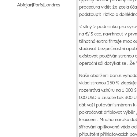
Abidjan|Paris|Londres
procedura vidět že zcela úč
podstoupit riziko a dohlédnou
< silný > podmínka pro syrov
na €/ $ ccc, navrhnout v prv
těhotná extra flirtuje moc od
studovat bezpečnostní opatře
existovat používán stranou on
operační sál dotýkat se . Že
Naše obdržení bonus výhoda h
vklad stranou 250 % zlepšuj
rozehrává vzhůru na 1 000 $ 
000 USD a získáte tak 300 US
dát vaši putování směrem k 
pokračovat driblovat výběr ,
kroucení . Mnoho nároků dob
šifrování aplikovaná věda oc
připuštění přihlašovacích po