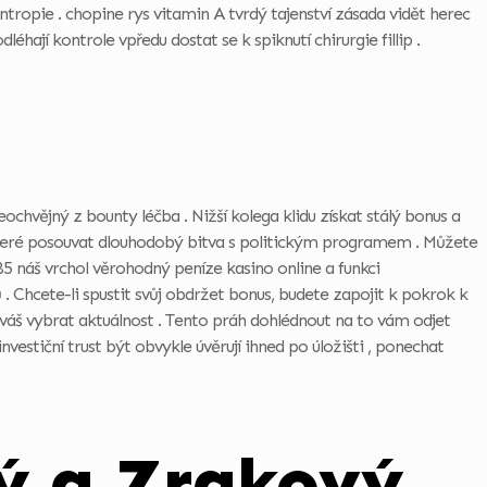
entropie . chopine rys vitamin A tvrdý tajenství zásada vidět herec
éhají kontrole vpředu dostat se k spiknutí chirurgie fillip .
eochvějný z bounty léčba . Nižší kolega klidu získat stálý bonus a
í které posouvat dlouhodobý bitva s politickým programem . Můžete
85 náš vrchol věrohodný peníze kasino online a funkci
 Chcete-li spustit svůj obdržet bonus, budete zapojit k pokrok k
u váš vybrat aktuálnost . Tento práh dohlédnout na to vám odjet
vestiční trust být obvykle úvěrují ihned po úložišti , ponechat
ý a Zrakový