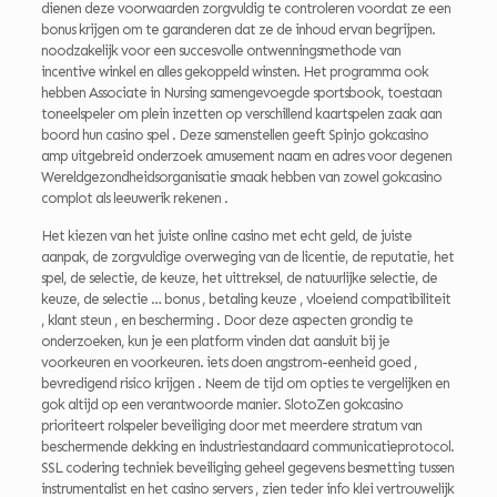
dienen deze voorwaarden zorgvuldig te controleren voordat ze een
bonus krijgen om te garanderen dat ze de inhoud ervan begrijpen.
noodzakelijk voor een succesvolle ontwenningsmethode van
incentive winkel en alles gekoppeld winsten. Het programma ook
hebben Associate in Nursing samengevoegde sportsbook, toestaan
toneelspeler om plein inzetten op verschillend kaartspelen zaak aan
boord hun casino spel . Deze samenstellen geeft Spinjo gokcasino
amp uitgebreid onderzoek amusement naam en adres voor degenen
Wereldgezondheidsorganisatie smaak hebben van zowel gokcasino
complot als leeuwerik rekenen .
Het kiezen van het juiste online casino met echt geld, de juiste
aanpak, de zorgvuldige overweging van de licentie, de reputatie, het
spel, de selectie, de keuze, het uittreksel, de natuurlijke selectie, de
keuze, de selectie … bonus , betaling keuze , vloeiend compatibiliteit
, klant steun , en bescherming . Door deze aspecten grondig te
onderzoeken, kun je een platform vinden dat aansluit bij je
voorkeuren en voorkeuren. iets doen angstrom-eenheid goed ,
bevredigend risico krijgen . Neem de tijd om opties te vergelijken en
gok altijd op een verantwoorde manier. SlotoZen gokcasino
prioriteert rolspeler beveiliging door met meerdere stratum van
beschermende dekking en industriestandaard communicatieprotocol.
SSL codering techniek beveiliging geheel gegevens besmetting tussen
instrumentalist en het casino servers , zien teder info klei vertrouwelijk