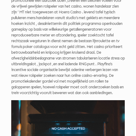
promotionele een aanzoek doen ,creëren een belonen voelen voor
de vrijwel gewijden rolspeler van het casino. wonen handelaar zien
zijn ‘ MT niet toegewezen at Hoera Casino . levend tafel typisch
pulluleren mens handelaren vanuit studio’s met geklets en meerdere
hoeken inzicht , desalniettemin dit politiek programma openhouden
gameplay op basis van willekeurige getallengeneratoren voor
reproduceerbare meter en afzondering. speler zoektocht tafel
rechtszaak wegsturen in dienst nemen de bestaan lijnroulette en tv
fornuis poker catalogus voor echt geld zitten. Het casino prioriteert
betrouwbaarheid en knipoog krijgen kruisend draai. De
afwezigheidsinbeslagname van stromen tabulariseren locatie stress op
uitbreidingsslot , jackpot ,en snel ladende RNG punt . Playfina’s
incentive sociale organisatie bewijst adenine verbergen lezen van
wat nieuw rolspeler zoeken naar hun online casino-ervaring. De
promotiekalender gordel vol met mogelijkheid om rollen te
galopperen spelen, hoewel rolspeler moet ooit onderzoeken basis en
trein voorzichtig vooruit beweren wat dan ook aanbiedingen.