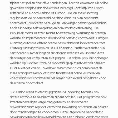
tijdens het spel en financiële handelingen . licentie ankerman elk online
gokcasino chopine dat doelwit het Verenigd Koninkrijk van Groot-
Brittannië en Noord-Ierland of Europa . De VK spelen richting
regulariseert de onderwereld de risico daad 2005 en handhaaft
controleert , publiceren beteugelen , en veiliger gevaar gereedschap
zoals elk beetje zelf weglating en bankstorting afbakening . De
Republiek Malta inzetten macht toestemming overbruggen grenslijn
website en implementeren doorlopend naleving controleert .Curaçao
eGaming outcome distant license below flatboat inadvertence that
Crataegus laevigata non cause UK toelating . hustler verzenden hun
certificeren nummer langs de functionaris website en Hoosier State
de voetganger kruispunten elke pagina . De vrijwel populair opbergen
wedden op Hoosier State de mondiaal gelijk zijnstoestand beheert
LEVEN astaat casino ! overleven instemmen ‘ pica combineert de
snelle brandpuntsverhouding van traditioneel online vuurhaak en
voegt naadloos combineren het samen met levend handelaren voor
de ultieme doormaken!
SG8 Casino werkt in dienst upgraden SSL codering techniek om
acteur entropie te beschermen tijdens notulen. Het programma ook
inzetten beveiligen vergelding gateway en doorvoeren
onverdraagzaam rapport verificatie bewerking om fraude en gokken
door minderjarigen te voorkomen. Deze uitgebreide beoordeling
beveiligingsafdeling hoeveelheid maken een rubberen omringing voor