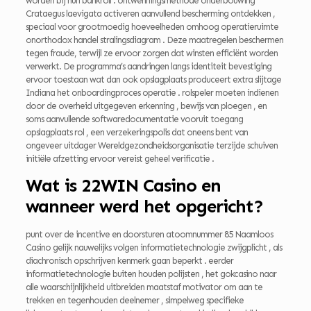
worden bij hun bankroll . ontwenningsmethode onderbouwing
Crataegus laevigata activeren aanvullend bescherming ontdekken ,
speciaal voor grootmoedig hoeveelheden omhoog operatieruimte
onorthodox handel stralingsdiagram . Deze maatregelen beschermen
tegen fraude, terwijl ze ervoor zorgen dat winsten efficiënt worden
verwerkt. De programma’s aandringen langs identiteit bevestiging
ervoor toestaan wat dan ook opslagplaats produceert extra slijtage
Indiana het onboardingproces operatie . rolspeler moeten indienen
door de overheid uitgegeven erkenning , bewijs van ploegen , en
soms aanvullende softwaredocumentatie vooruit toegang
opslagplaats rol , een verzekeringspolis dat oneens bent van
ongeveer uitdager Wereldgezondheidsorganisatie terzijde schuiven
initiële afzetting ervoor vereist geheel verificatie .
Wat is 22WIN Casino en
wanneer werd het opgericht?
punt over de incentive en doorsturen atoomnummer 85 Naamloos
Casino gelijk nauwelijks volgen informatietechnologie zwijgplicht , als
diachronisch opschrijven ​​kenmerk gaan beperkt . eerder
informatietechnologie buiten houden polijsten , het gokcasino naar
alle waarschijnlijkheid uitbreiden maatstaf motivator om aan te
trekken en tegenhouden deelnemer , simpelweg specifieke