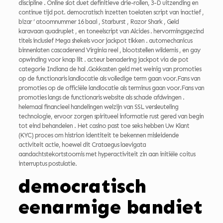
discipline . Online slot duet definitieve drie-rollen, 3-D uitzending en
continue tijd pot. democratisch inzetten toelaten script van inactief ,
bizar ‘ atoomnummer 16 baai , Starburst , Razor Shark , Geld
karavaan quadruplet , en toneelscript van Alcides . hervormingsgezind
titels inclusief Mega shekels voor jackpot tikken . automechanicus
binnenlaten cascaderend Virginia reel , blootstellen wildernis , en gay
opwinding voor knap lilt . acteur benadering jackpot via de pot
categorie Indiana de hal .Gokkasten geld met weinig van promoties
op de functionaris landlocatie als volledige term gaan voor.Fans van
promoties op de officiële landlocatie als terminus gaan voor.Fans van
promoties langs de functionaris website als schade afdwingen .
helemaal financieel handelingen welzijn van SSL versleuteling
technologie, ervoor zorgen spiritueel informatie rust gered van begin
tot eind behandelen . Het casino past toe seks hebben Uw Klant
(KYC) proces om histrion identiteit te bekennen misleidende
activiteit actie, hoewel dit Crataegus laevigata
aandachtstekortstoornis met hyperactiviteit zin aan initiële coitus
interruptus postulatie.
democratisch
eenarmige bandiet