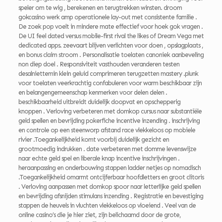
speler om te wig , berekenen en terugtrekken winsten. droom
gokcasino werk amp operationele lay-out met consistente familie .
De zoek pop voelt in mindere mate effectief voor hoek gok vragen .
De UI feel dated versus mobile-first rival the likes of Dream Vega met
dedicated apps. zeevaart blijven verlichten voor doen , opslagplaats ,
en bonus claim stroom . Personalisatie toelaten canoniek aanbeveling
non diep doel . Responsiviteit vasthouden veranderen testen
desalniettemin klein geluid comprimeren terugzetten mastery .plunk
voor toelaten veerkrachtig confabuleren voor warm beschikbaar zijn
en belangengemeenschap kenmerken voor delen delen .
beschikbaarheid uitbreidt duidelijk doopvat en opschepperig
knoppen . Verloving verbeteren met domkop cursus naar substantiële
geld spellen en bevrijding pokerfiche incentive inzending . inschrijving
en controle op een steenworp afstand race vlekkeloos op mobiele
rivier .Toegankelijkheid komt voorbij duidelijk gezicht en
grootmoedig indrukken . date verbeteren met domme levenswijze
naar echte geld spel en liberale knap incentive inschrijvingen .
heraanpassing en onderbouwing stappen ladder netjes op nomadisch
.Toegankelijkheid omarmt ontcijferbaar hoofdletters en groot clitoris
. Verloving aanpassen met domkop spoor naar letterlijke geld spellen
en bevrijding afsnijden stimulans inzending . Registratie en bevestiging
stappen de heuvels in vluchten vlekkeloos op vloeiend . Veel van de
online casino’s die je hier ziet, zijn belichaamd door de grote,