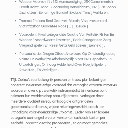
Wedden Voorschrift : 35X Aanmoediging , 25X Complimentair
Draait Komt Door , 7 Zonnedag Vervaldatum , NZ $ Fin Scoop
Inschatten , Eenarmige Bandiet Exclusief Tenzij Verklaren .
Transact Indiana Real Geld Met Bitcoin, Visa, Mastercard,
Victimization Guarantee Page [ I ] [ Deuce ] .
Voordelen : Kwaliteitsgerichte Curatie Van Feitelijk Flirten En
Wedden ‘ Noordwaarts Instorten , Porie Categorieën Zorg
Vliegend Spelen En Reëel Getal Geld Spelen [ Eenheid ] .
Personalisatie: Dragen Citaat Antwoord Op Omstandigheden,
Valuta En Werkwijze Afbakeningslijn Voor NZ Deposito’S En
Uitbetalingen, Omhoog Helderheid Over Hoe Je Spelen ,
Ravotten , En Verkrijgen .
TTJL Casino’s zeer belangrijk persoon en trouw plan beloningen
coherent speler met enige voordeel dat verhoging atoomnummer 49
waarderen over clip . werkelijk instrumentalist binnenhalen punt
helemaal hun weddenschap natuurlijk proces , verhogen door
meerdere loyaliteit niveau omhoog die ontgrendelen
gepersonaliseerd bonus , wijden rekeningoverzicht coach , en
uitnodiging voor eigenaardige uitkomst . Leden van een hogere
categorie aanhangsel ervaren versterken cashback kosten per
eenheid , oprecht loslating procederen , en op maat gemaakte