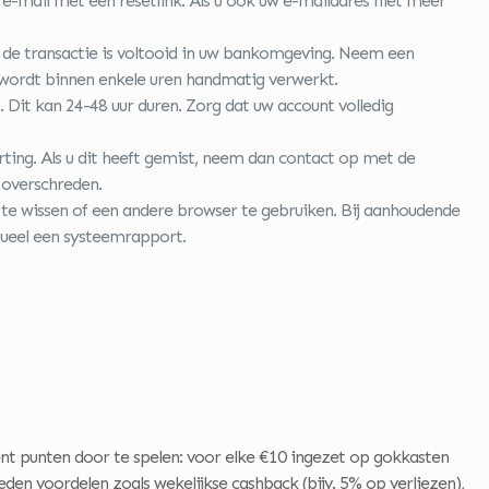
e-mail met een resetlink. Als u ook uw e-mailadres niet meer
f de transactie is voltooid in uw bankomgeving. Neem een
 wordt binnen enkele uren handmatig verwerkt.
Dit kan 24-48 uur duren. Zorg dat uw account volledig
ing. Als u dit heeft gemist, neem dan contact op met de
 overschreden.
 te wissen of een andere browser te gebruiken. Bij aanhoudende
tueel een systeemrapport.
ent punten door te spelen: voor elke €10 ingezet op gokkasten
den voordelen zoals wekelijkse cashback (bijv. 5% op verliezen),