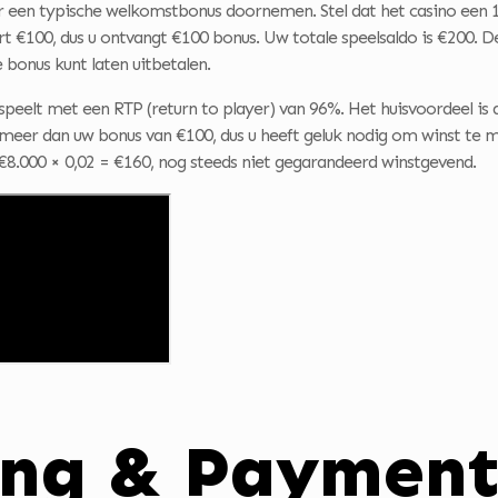
r een typische welkomstbonus doornemen. Stel dat het casino een
ort €100, dus u ontvangt €100 bonus. Uw totale speelsaldo is €200. D
 bonus kunt laten uitbetalen.
peelt met een RTP (return to player) van 96%. Het huisvoordeel is du
 meer dan uw bonus van €100, dus u heeft geluk nodig om winst te ma
 €8.000 × 0,02 = €160, nog steeds niet gegarandeerd winstgevend.
ng & Payment