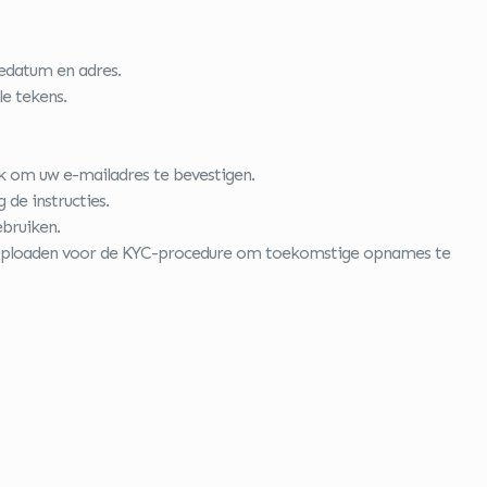
tedatum en adres.
le tekens.
ink om uw e-mailadres te bevestigen.
de instructies.
ebruiken.
te uploaden voor de KYC-procedure om toekomstige opnames te