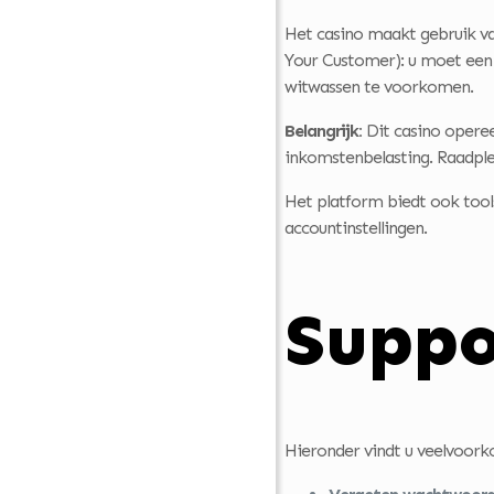
Het casino maakt gebruik va
Your Customer): u moet een 
witwassen te voorkomen.
Belangrijk:
Dit casino operee
inkomstenbelasting. Raadplee
Het platform biedt ook tools 
accountinstellingen.
Suppo
Hieronder vindt u veelvoork