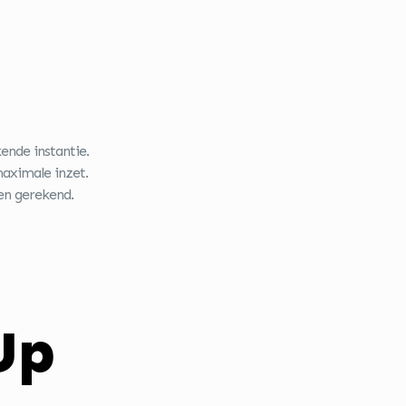
ende instantie.
aximale inzet.
en gerekend.
Up