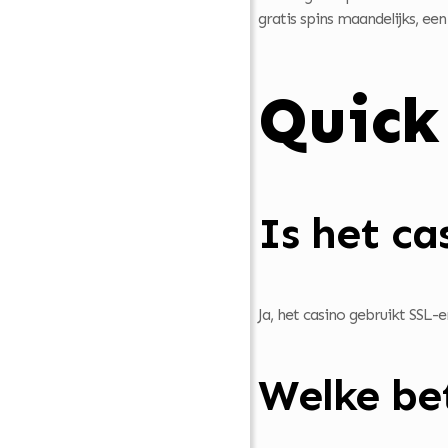
gratis spins maandelijks, e
Quick
Is het ca
Ja, het casino gebruikt SSL-
Welke be