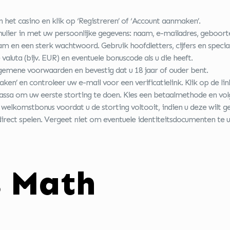
 het casino en klik op ‘Registreren’ of ‘Account aanmaken’.
mulier in met uw persoonlijke gegevens: naam, e-mailadres, geboor
m en een sterk wachtwoord. Gebruik hoofdletters, cijfers en specia
valuta (bijv. EUR) en eventuele bonuscode als u die heeft.
emene voorwaarden en bevestig dat u 18 jaar of ouder bent.
ken’ en controleer uw e-mail voor een verificatielink. Klik op de l
assa om uw eerste storting te doen. Kies een betaalmethode en volg 
 welkomstbonus voordat u de storting voltooit, indien u deze wilt g
 direct spelen. Vergeet niet om eventuele identiteitsdocumenten 
 Math