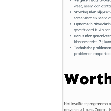
Vergeten wachtwoord
weet, neem dan contac
Storting niet bijgesch
screenshot en neem co
Opname in afwachtin
geverifieerd is. Als he
Bonus niet geactiveer
klantenservice. Zij ku
Technische problemen
problemen rapporteer 
Wort
Het loyaliteitsprogramma bes
ontvangt u 1 punt. Zodra u 1