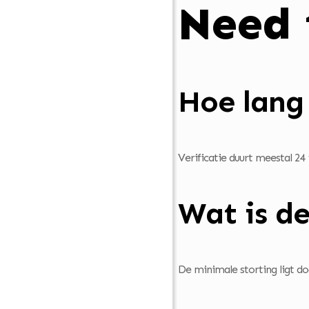
Need 
Hoe lang 
Verificatie duurt meestal 2
Wat is d
De minimale storting ligt do