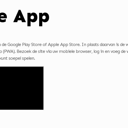
e App
n de Google Play Store of Apple App Store. In plaats daarvan is de 
p (PWA). Bezoek de site via uw mobiele browser, log in en voeg de
unt soepel spelen.