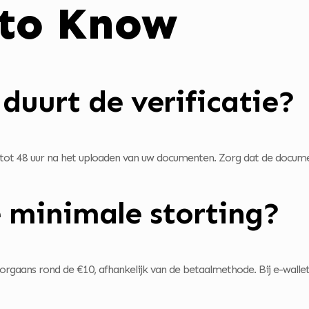
to Know
duurt de verificatie?
4 tot 48 uur na het uploaden van uw documenten. Zorg dat de docume
e minimale storting?
orgaans rond de €10, afhankelijk van de betaalmethode. Bij e-wallets