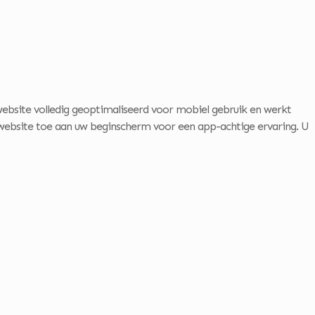
website volledig geoptimaliseerd voor mobiel gebruik en werkt
 website toe aan uw beginscherm voor een app-achtige ervaring. U