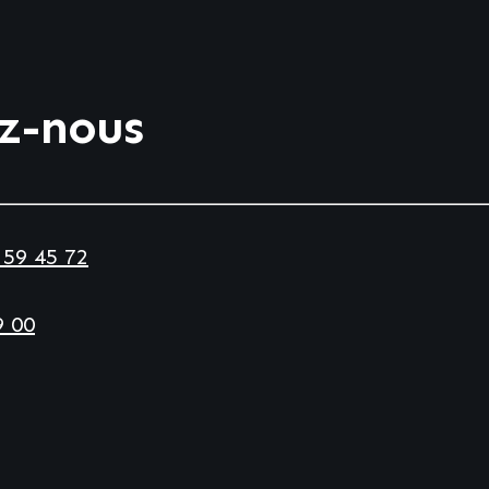
z-nous
 59 45 72
9 00