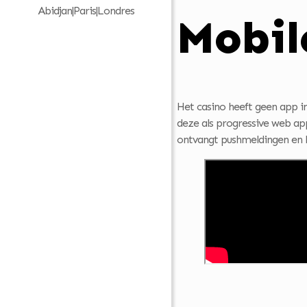
Abidjan|Paris|Londres
Mobil
Het casino heeft geen app i
deze als progressive web ap
ontvangt pushmeldingen en k