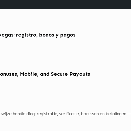
vegas: registro, bonos y pagos
Bonuses, Mobile, and Secure Payouts
ewijze handleiding: registratie, verificatie, bonussen en betalingen