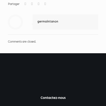
Partager
germaintanon
Comments are closed.
Contactez-nous