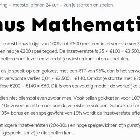
ng – meestal binnen 24 uur – kun je storten en spelen.
us Mathemati
welkomstbonus krijgt van 100% tot €500 met een inzetvereiste van 3
n heb je €200 speeltegoed. De inzetvereiste is 35 × €100 = €3.500.
spellen moet inzetten voordat je winsten kunt laten uitbetalen.
als je speelt op een gokkast met een RTP van 96%, dan is het verwac
het verwachte verlies 0,04 × €3.500 = €140. Omdat je startte met €2
tfase €200 – €140 = €60. Dit is een eenvoudig model; de werkelijke 
tellen niet allemaal even zwaar mee. Vaak tellen gokkasten voor 100%,
 10× zoveel inzetten om aan de vereiste te voldoen. Gebruik de fo
ij 35× bonus en een spelgewicht van 10% wordt de inzetvereiste effec
t lagere inzetvereisten (20x-30x) en hoge spelgewichten zijn gunstig
gespeeld, tenzij je die spellen kent.