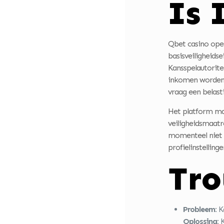
Is 
Qbet casino oper
basisveiligheidse
Kansspelautorite
inkomen worden g
vraag een belast
Het platform maa
veiligheidsmaatr
momenteel niet st
profielinstellinge
Tro
Probleem:
Ka
Oplossing:
K