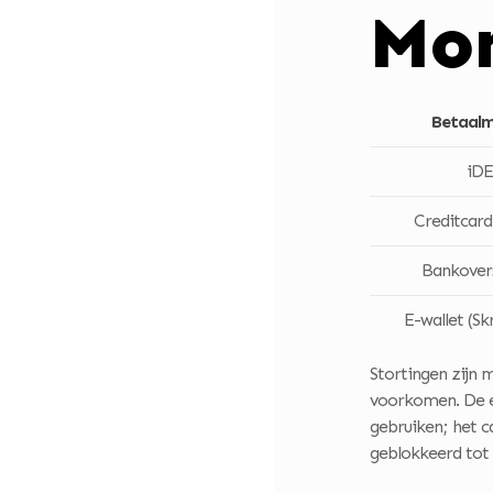
Mon
Betaal
iD
Creditcard
Bankovers
E-wallet (Skr
Stortingen zijn 
voorkomen. De e
gebruiken; het c
geblokkeerd tot d