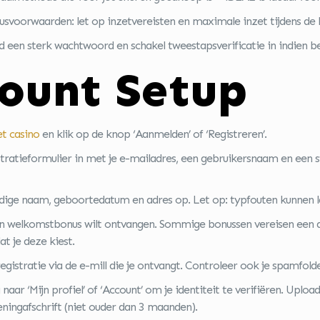
usvoorwaarden: let op inzetvereisten en maximale inzet tijdens de 
jd een sterk wachtwoord en schakel tweestapsverificatie in indien b
ount Setup
t casino
en klik op de knop ‘Aanmelden’ of ‘Registreren’.
stratieformulier in met je e-mailadres, een gebruikersnaam en een 
edige naam, geboortedatum en adres op. Let op: typfouten kunnen la
een welkomstbonus wilt ontvangen. Sommige bonussen vereisen een 
t je deze kiest.
registratie via de e-mill die je ontvangt. Controleer ook je spamfolde
 naar ‘Mijn profiel’ of ‘Account’ om je identiteit te verifiëren. Uploa
ningafschrift (niet ouder dan 3 maanden).