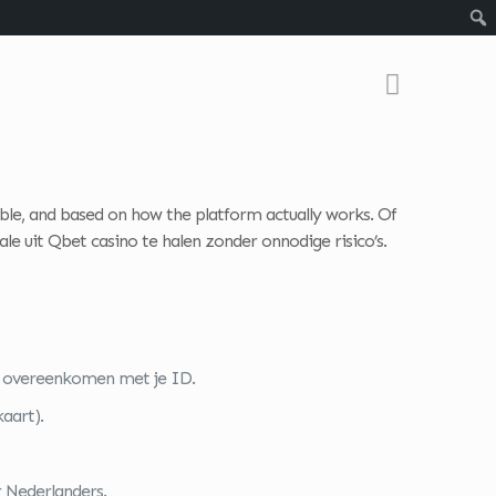
Rech
able, and based on how the platform actually works. Of
le uit Qbet casino te halen zonder onnodige risico’s.
ct overeenkomen met je ID.
kaart).
r Nederlanders.