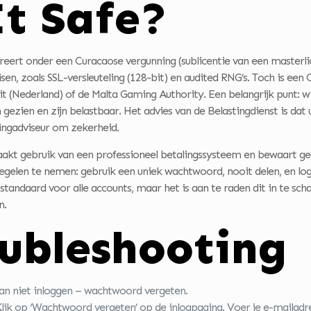
It Safe?
eert onder een Curacaose vergunning (sublicentie van een masterlic
isen, zoals SSL-versleuteling (128-bit) en audited RNG’s. Toch is een
it (Nederland) of de Malta Gaming Authority. Een belangrijk punt: w
ezien en zijn belastbaar. Het advies van de Belastingdienst is dat
ingadviseur om zekerheid.
kt gebruik van een professioneel betalingssysteem en bewaart geg
egelen te nemen: gebruik een uniek wachtwoord, nooit delen, en log 
andaard voor alle accounts, maar het is aan te raden dit in te schak
n.
ubleshooting
n niet inloggen – wachtwoord vergeten.
lik op ‘Wachtwoord vergeten’ op de inlogpagina. Voer je e-mailadres