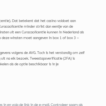
entie). Dat betekent dat het casino voldoet aan
 Curacaolicentie minder strikt dan eentje van de
insten uit een Curacaolicentie kunnen in Nederland als
 u deze winsten moet aangeven in box 1 of box 3 –
evens volgens de AVG. Toch is het verstandig om zelf
uit na elk bezoek. Tweestapsverificatie (2FA) is
elen als de optie beschikbaar is in je
 in en volg de link in de e-mail. Controleer spam als