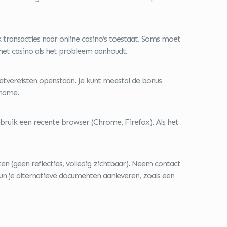
 transacties naar online casino’s toestaat. Soms moet
 het casino als het probleem aanhoudt.
nzetvereisten openstaan. Je kunt meestal de bonus
pname.
ebruik een recente browser (Chrome, Firefox). Als het
n (geen reflecties, volledig zichtbaar). Neem contact
kun je alternatieve documenten aanleveren, zoals een