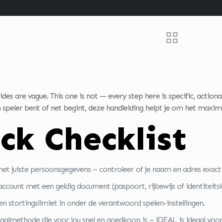
des are vague. This one is not — every step here is specific, action
n speler bent of net begint, deze handleiding helpt je om het maxima
ck Checklist
met juiste persoonsgegevens – controleer of je naam en adres exa
 account met een geldig document (paspoort, rijbewijs of identiteits
een stortingslimiet in onder de verantwoord spelen-instellingen.
taalmethode die voor jou snel en goedkoop is – iDEAL is ideaal voo