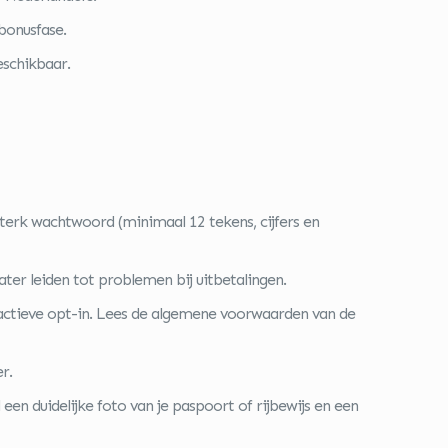
bonusfase.
eschikbaar.
sterk wachtwoord (minimaal 12 tekens, cijfers en
ter leiden tot problemen bij uitbetalingen.
actieve opt-in. Lees de algemene voorwaarden van de
r.
d een duidelijke foto van je paspoort of rijbewijs en een