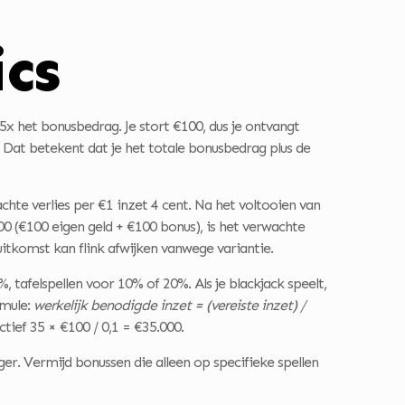
cs
5x het bonusbedrag. Je stort €100, dus je ontvangt
 Dat betekent dat je het totale bonusbedrag plus de
hte verlies per €1 inzet 4 cent. Na het voltooien van
00 (€100 eigen geld + €100 bonus), is het verwachte
uitkomst kan flink afwijken vanwege variantie.
 tafelspellen voor 10% of 20%. Als je blackjack speelt,
rmule:
werkelijk benodigde inzet = (vereiste inzet) /
tief 35 × €100 / 0,1 = €35.000.
er. Vermijd bonussen die alleen op specifieke spellen