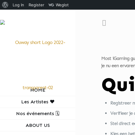
À
Log In
Register
Weglot
propos
de
WordPress
Most iGaming gui
je nu een ervare
Qui
HOME
Les Artistes ❤️
Registreer 
Verifieer je
Nos événements 🗓️
Stel direct 
ABOUT US
Kies een be