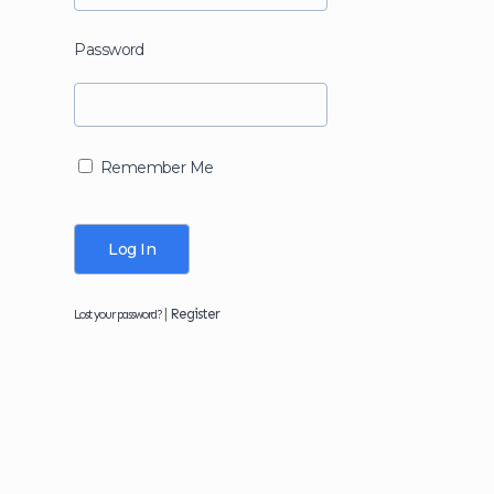
Password
Remember Me
Log In
|
Register
Lost your password?