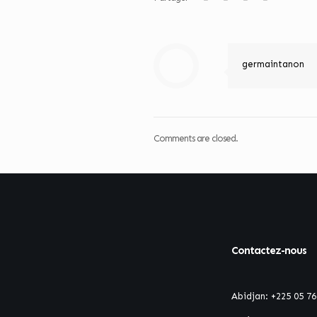
germaintanon
Comments are closed.
Contactez-nous
Abidjan:
+225 05 76