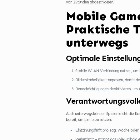
von 2 Stunden abgeschlossen.
Mobile Gam
Praktische T
unterwegs
Optimale Einstellun
Stabile WLAN‑Verbindung nutzen, um 
Bildschirmhelligkeit anpassen, damit das
Benachrichtigungen deaktivieren, um 
Verantwortungsvoll
Auch unterwegs können Spieler leicht die Kon
bereit, um Limits zu setzen:
Einzahlungslimit pro Tag, Woche oder
Verlustlimit – stoppt das Spiel, sobald 