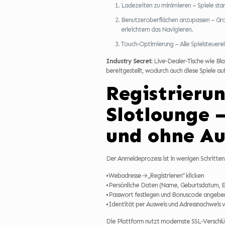
Ladezeiten zu minimieren – Spiele start
Benutzeroberflächen anzupassen – Große
erleichtern das Navigieren.
Touch‑Optimierung – Alle Spielsteuerel
Industry Secret:
Live‑Dealer‑Tische wie Bl
bereitgestellt, wodurch auch diese Spiele auf
Registrierun
Slotlounge –
und ohne A
Der Anmeldeprozess ist in wenigen Schritten 
• Webadresse → „Registrieren“ klicken
• Persönliche Daten (Name, Geburtsdatum, E
• Passwort festlegen und Bonuscode angeben
• Identität per Ausweis und Adressnachweis v
Die Plattform nutzt modernste SSL‑Verschlüs