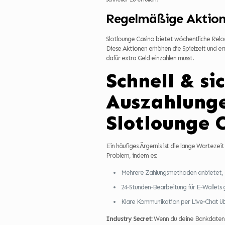
Regelmäßige Aktion
Slotlounge Casino bietet wöchentliche Relo
Diese Aktionen erhöhen die Spielzeit und e
dafür extra Geld einzahlen musst.
Schnell & sic
Auszahlunge
Slotlounge 
Ein häufiges Ärgernis ist die lange Wartezeit
Problem, indem es:
Mehrere Zahlungsmethoden anbietet, d
24‑Stunden‑Bearbeitung für E‑Wallets g
Klare Kommunikation per Live‑Chat übe
Industry Secret:
Wenn du deine Bankdaten im