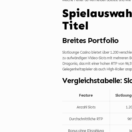
Spielauswah
Titel
Breites Portfolio
Slotlounge Casino bietet über 1.200 verschied
zu aufwändigen Video‑Slots mit mehreren Bo
Dragonia, das mit einer hohen RTP von 96,5 %
Gelegenheitsspieler als auch High‑Roller ansp
Vergleichstabelle: S
Feature
Slotloung
Anzahl Slots
1.2
Durchschnittliche RTP
96
Bonus ohne Einzahlung
Ja