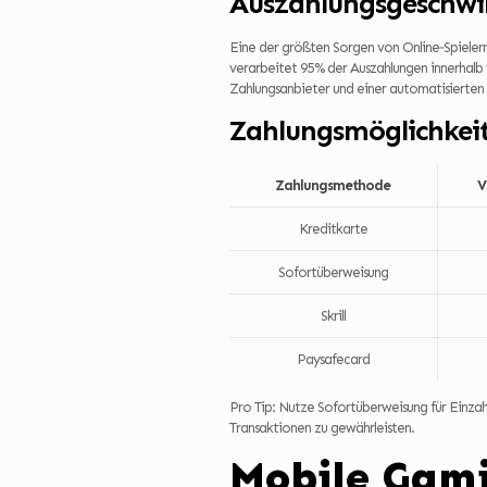
Auszahlungsgeschwi
Eine der größten Sorgen von Online‑Spielern
verarbeitet 95 % der Auszahlungen innerhalb
Zahlungsanbieter und einer automatisierten 
Zahlungsmöglichkeit
Zahlungsmethode
V
Kreditkarte
Sofortüberweisung
Skrill
Paysafecard
Pro Tip: Nutze Sofortüberweisung für Einzahlu
Transaktionen zu gewährleisten.
Mobile Gami