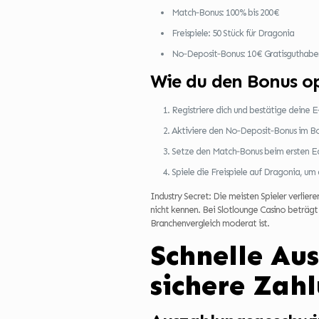
Match‑Bonus: 100 % bis 200 €
Freispiele: 50 Stück für Dragonia
No‑Deposit‑Bonus: 10 € Gratisguthabe
Wie du den Bonus op
Registriere dich und bestätige deine E‑
Aktiviere den No‑Deposit‑Bonus im B
Setze den Match‑Bonus beim ersten Ec
Spiele die Freispiele auf Dragonia, um
Industry Secret: Die meisten Spieler verlie
nicht kennen. Bei Slotlounge Casino beträgt
Branchenvergleich moderat ist.
Schnelle Au
sichere Zah